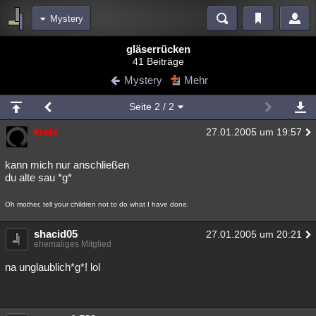
Mystery
Bereiche
gläserrücken
41 Beiträge
Echtzeit
Diskussionen
Blogs
Videos
Statistiken
Mystery
Mehr
Chat
Wiki
Neuigkeiten
Seite
2
/ 2
meine Rubriken
kreis
27.01.2005 um 19:57
Menschen
Wissenschaft
Politik
Mystery
Kriminalfälle
Spiritualität
Verschwörungen
Technologie
Ufologie
kann mich nur anschließen
du alte sau *g*
Natur
Umfragen
Unterhaltung
Oh mother, tell your children not to do what I have done.
weitere Rubriken
Philosophie
shacid05
Träume
Orte
Esoterik
Literatur
27.01.2005 um 20:21
ehemaliges Mitglied
Astronomie
Helpdesk
Gruppen
Gaming
Filme
na unglaublich*g*! lol
Musik
Clash
Verbesserungen
Allmystery
English
Übersichten