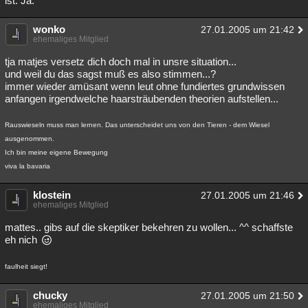
ist. Ja.
wonko
27.01.2005 um 21:42
ehemaliges Mitglied
tja matjes versetz dich doch mal in unsre situation...
und weil du das sagst muß es also stimmen...?
immer wieder amüsant wenn leut ohne fundiertes grundwissen
anfangen irgendwelche haarsträubenden theorien aufstellen...
Rauswieseln muss man lernen. Das unterscheidet uns von den Tieren - dem Wiesel
ausgenommen.
Ich bin meine eigene Bewegung
viva la bavaria
klostein
27.01.2005 um 21:46
ehemaliges Mitglied
mattes.. gibs auf die skeptiker bekehren zu wollen... ^^ schaffste
eh nich
faulheit siegt!
chucky
27.01.2005 um 21:50
ehemaliges Mitglied