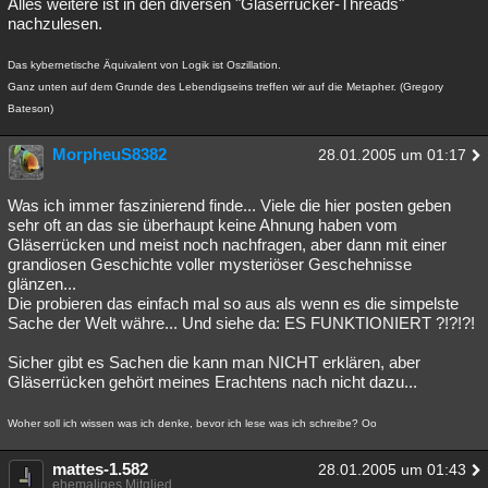
Alles weitere ist in den diversen "Gläserrücker-Threads"
nachzulesen.
Das kybernetische Äquivalent von Logik ist Oszillation.
Ganz unten auf dem Grunde des Lebendigseins treffen wir auf die Metapher. (Gregory
Bateson)
MorpheuS8382
28.01.2005 um 01:17
Was ich immer faszinierend finde... Viele die hier posten geben
sehr oft an das sie überhaupt keine Ahnung haben vom
Gläserrücken und meist noch nachfragen, aber dann mit einer
grandiosen Geschichte voller mysteriöser Geschehnisse
glänzen...
Die probieren das einfach mal so aus als wenn es die simpelste
Sache der Welt währe... Und siehe da: ES FUNKTIONIERT ?!?!?!
Sicher gibt es Sachen die kann man NICHT erklären, aber
Gläserrücken gehört meines Erachtens nach nicht dazu...
Woher soll ich wissen was ich denke, bevor ich lese was ich schreibe? Oo
mattes-1.582
28.01.2005 um 01:43
ehemaliges Mitglied