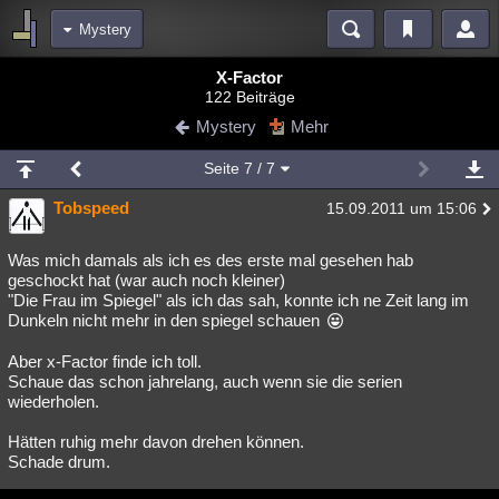
Mystery
Bereiche
X-Factor
122 Beiträge
Echtzeit
Diskussionen
Blogs
Videos
Statistiken
Mystery
Mehr
Chat
Wiki
Neuigkeiten
2
Seite
7
/ 7
meine Rubriken
Tobspeed
15.09.2011 um 15:06
Menschen
Wissenschaft
Politik
Mystery
Kriminalfälle
Spiritualität
Verschwörungen
Technologie
Ufologie
Was mich damals als ich es des erste mal gesehen hab
geschockt hat (war auch noch kleiner)
"Die Frau im Spiegel" als ich das sah, konnte ich ne Zeit lang im
Natur
Umfragen
Unterhaltung
Dunkeln nicht mehr in den spiegel schauen
weitere Rubriken
Aber x-Factor finde ich toll.
Philosophie
Träume
Orte
Esoterik
Literatur
Schaue das schon jahrelang, auch wenn sie die serien
wiederholen.
Astronomie
Helpdesk
Gruppen
Gaming
Filme
Hätten ruhig mehr davon drehen können.
Musik
Clash
Verbesserungen
Allmystery
English
Schade drum.
Übersichten