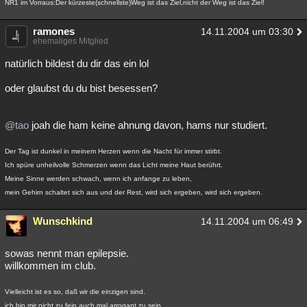
NR1 im Vorraus:Der kürzeste(schnellste)Weg ist das Ziel,nicht der Weg ist das Ziel!
Besucht
Teilgenommen
Alle
Neue
Geschlossen
ramones
14.11.2004 um 03:30
Lesenswert
ehemaliges Mitglied
Schlüsselwörter
natürlich bildest du dir das ein lol
oder glaubst du du bist besessen?
@tao
joah die ham keine ahnung davon, hams nur studiert.
Der Tag ist dunkel in meinem Herzen wenn die Nacht für immer stirbt.
Ich spüre unheilvolle Schmerzen wenn das Licht meine Haut berührt.
Meine Sinne werden schwach, wenn ich anfange zu leben,
mein Gehirn schaltet sich aus und der Rest, wird sich ergeben, wird sich ergeben.
Wunschkind
14.11.2004 um 06:49
sowas nennt man epilepsie.
willkommen im club.
Vielleicht ist es so, daß wir die einzigen sind.
ich bin mir nicht zu fein auch mal arrogant zu sein.