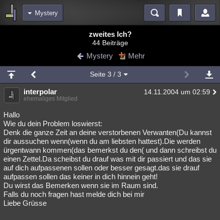
Mystery
Bereiche
zweites Ich?
44 Beiträge
Echtzeit
Diskussionen
Blogs
Videos
Statistiken
Mystery
Mehr
Chat
Wiki
Neuigkeiten
Seite
3
/ 3
meine Rubriken
interpolar
14.11.2004 um 02:59
Menschen
Wissenschaft
Politik
Mystery
Kriminalfälle
ehemaliges Mitglied
Spiritualität
Verschwörungen
Technologie
Ufologie
Hallo
Wie du dein Problem loswierst:
Denk die ganze Zeit an deine verstorbenen Verwanten(Du kannst
Natur
Umfragen
Unterhaltung
dir aussuchen wenn(wenn du am liebsten hattest).Die werden
weitere Rubriken
ürgentwann kommen(das bemerkst du den( und dann schreibst du
einen Zettel.Da scheibst du drauf was mit dir passiert und das sie
Philosophie
Träume
Orte
Esoterik
Literatur
auf dich aufpassenen sollen oder besser gesagt.das sie drauf
aufpassen sollen das keiner in dich hinnein geht!
Astronomie
Helpdesk
Gruppen
Gaming
Filme
Du wirst das Bemerken wenn sie im Raum sind.
Falls du noch fragen hast melde dich bei mir
Musik
Clash
Verbesserungen
Allmystery
English
Liebe Grüsse
Übersichten