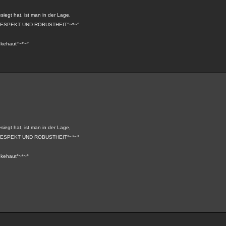
siegt hat, ist man in der Lage,
*~*°RESPEKT UND ROBUSTHEIT°~*~°
kehaut°~*~°
siegt hat, ist man in der Lage,
*~*°RESPEKT UND ROBUSTHEIT°~*~°
kehaut°~*~°