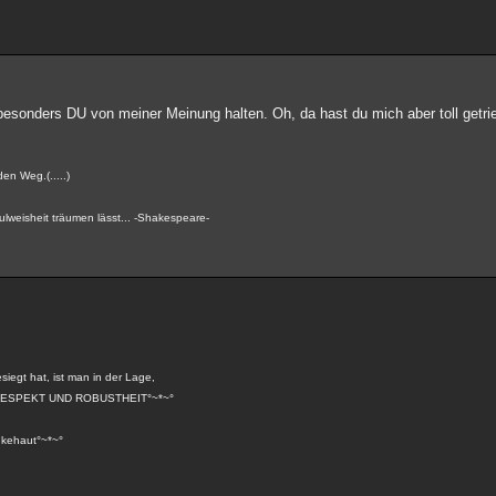
esonders DU von meiner Meinung halten. Oh, da hast du mich aber toll getriet
en Weg.(.....)
lweisheit träumen lässt... -Shakespeare-
siegt hat, ist man in der Lage,
*~*°RESPEKT UND ROBUSTHEIT°~*~°
kehaut°~*~°