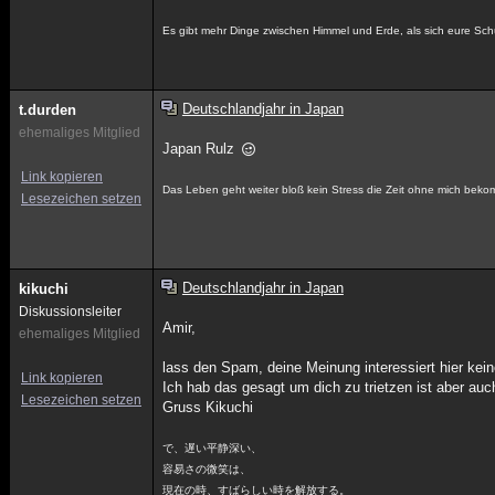
Es gibt mehr Dinge zwischen Himmel und Erde, als sich eure Schu
Deutschlandjahr in Japan
t.durden
ehemaliges Mitglied
Japan Rulz
Link kopieren
Das Leben geht weiter bloß kein Stress die Zeit ohne mich bek
Lesezeichen setzen
Deutschlandjahr in Japan
kikuchi
Diskussionsleiter
Amir,
ehemaliges Mitglied
lass den Spam, deine Meinung interessiert hier kein
Link kopieren
Ich hab das gesagt um dich zu trietzen ist aber auc
Lesezeichen setzen
Gruss Kikuchi
で、遅い平静深い、
容易さの微笑は、
現在の時、すばらしい時を解放する。