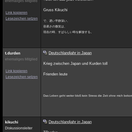
ehemaliges Mitglied
Gruss Kikuchi
Link kopieren
Lesezeichen setzen
で、遅い平静深い、
容易さの微笑は、
現在の時、すばらしい時を解放する。
Deutschlandjahr in Japan
t.durden
ehemaliges Mitglied
Krieg zwischen Japan und Kurden toll
Link kopieren
Frienden leute
Lesezeichen setzen
Das Leben geht weiter bloß kein Stress die Zeit ohne mich bek
Deutschlandjahr in Japan
kikuchi
Diskussionsleiter