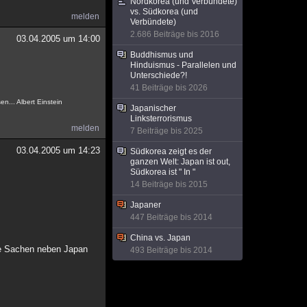
Nordkorea (und Verbündete)
vs. Südkorea (und
melden
Verbündete)
2.686 Beiträge bis 2016
03.04.2005 um 14:00
Buddhismus und
Hinduismus - Parallelen und
Unterschiede?!
41 Beiträge bis 2026
n... Albert Einstein
Japanischer
Linksterrorismus
melden
7 Beiträge bis 2025
03.04.2005 um 14:23
Südkorea zeigt es der
ganzen Welt: Japan ist out,
Südkorea ist " In "
14 Beiträge bis 2015
Japaner
447 Beiträge bis 2014
China vs. Japan
ere Sachen neben Japan
493 Beiträge bis 2014