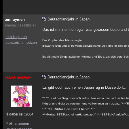
Deutschlandjahr in Japan
amiraymen
ehemaliges Mitglied
Das ist mir ziemlich egal, was gewissen Leute und b
Link kopieren
Der Prophet des Islams sagte:
Lesezeichen setzen
Bewahre Gott und er bewahrt dich.Bewahre Gott und er zeig dir d
Es gibt mehr Dinge zwischen Himmel und Erde, als sich eure Schu
Deutschlandjahr in Japan
~DoctrineDark~
Es gibt doch auch einen JapanTag in Düsseldorf...
°*~*°Es ist der Sieg über sich selbst. Nur wenn man sich selbst be
Körper und Geist zu vereinen und vollkommen zu nutzen...°
°~*~°SETSUNA & die Dritte Ebene°~*~°...
dabei seit 2004
~*~MeisterSETSUsicheinenHarembaut*°~*~°SETSUNAaufdiePau
Profil anzeigen