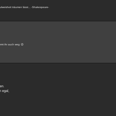
lweisheit träumen lässt... -Shakespeare-
ommt ihr auch weg
en.
h egal,