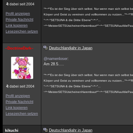
dabei seit 2004
°*~*°Es ist der Sieg über sich selbst. Nur wenn man sich selbst be
Profil anzeigen
Körper und Geist zu vereinen und vollkommen zu nutzen...°
Private Nachricht
°~*~°SETSUNA & die Dritte Ebene°~*~°...
Link kopieren
~*~MeisterSETSUsicheinenHarembaut*°~*~°SETSUNAaufdiePau
Lesezeichen setzen
Deutschlandjahr in Japan
~DoctrineDark~
@namenloser
:
Am 28.5.....
°*~*°Es ist der Sieg über sich selbst. Nur wenn man sich selbst be
Körper und Geist zu vereinen und vollkommen zu nutzen...°
dabei seit 2004
°~*~°SETSUNA & die Dritte Ebene°~*~°...
~*~MeisterSETSUsicheinenHarembaut*°~*~°SETSUNAaufdiePau
Profil anzeigen
Private Nachricht
Link kopieren
Lesezeichen setzen
Deutschlandjahr in Japan
kikuchi