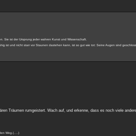
n. Sie ist der Ursprung jeder wahren Kunst und Wissenschaft.
ig ist und nicht starr vor Staunen dastehen kann, ist so gut wie tot: Seine Augen sind geschlosse
ertären Träumen rumgeistert. Wach auf, und erkenne, dass es noch viele and
en Weg.(.....)