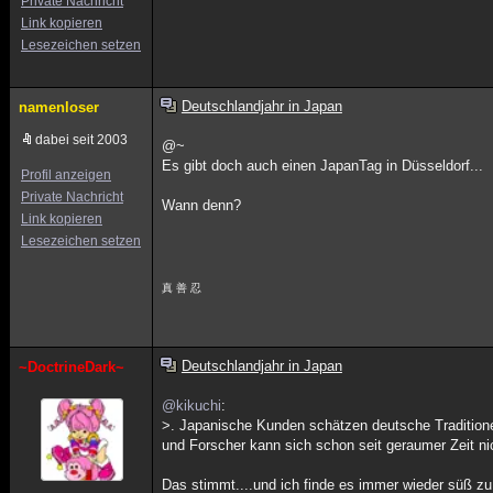
Private Nachricht
Link kopieren
Lesezeichen setzen
Deutschlandjahr in Japan
namenloser
dabei seit 2003
@~
Es gibt doch auch einen JapanTag in Düsseldorf...
Profil anzeigen
Private Nachricht
Wann denn?
Link kopieren
Lesezeichen setzen
真 善 忍
Deutschlandjahr in Japan
~DoctrineDark~
@kikuchi
:
>. Japanische Kunden schätzen deutsche Traditione
und Forscher kann sich schon seit geraumer Zeit n
Das stimmt....und ich finde es immer wieder süß zu