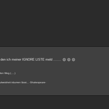
 den ich meiner IGNORE LISTE meld ........
en Weg.(.....)
lweisheit träumen lässt... -Shakespeare-