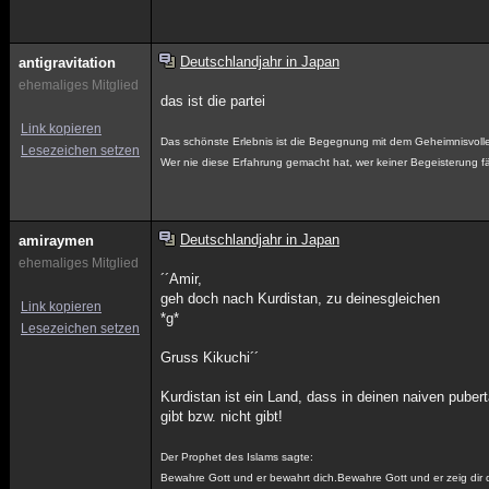
Deutschlandjahr in Japan
antigravitation
ehemaliges Mitglied
das ist die partei
Link kopieren
Das schönste Erlebnis ist die Begegnung mit dem Geheimnisvolle
Lesezeichen setzen
Wer nie diese Erfahrung gemacht hat, wer keiner Begeisterung fäh
Deutschlandjahr in Japan
amiraymen
ehemaliges Mitglied
´´Amir,
geh doch nach Kurdistan, zu deinesgleichen
Link kopieren
*g*
Lesezeichen setzen
Gruss Kikuchi´´
Kurdistan ist ein Land, dass in deinen naiven pub
gibt bzw. nicht gibt!
Der Prophet des Islams sagte:
Bewahre Gott und er bewahrt dich.Bewahre Gott und er zeig dir d