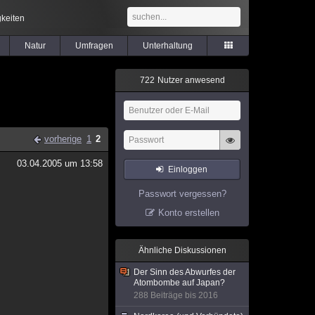
keiten
Natur
Umfragen
Unterhaltung
7
2
2
Nutzer anwesend
vorherige
1
2
03.04.2005 um 13:58
Einloggen
Passwort vergessen?
Konto erstellen
Ähnliche Diskussionen
Der Sinn des Abwurfes der
Atombombe auf Japan?
288 Beiträge bis 2016