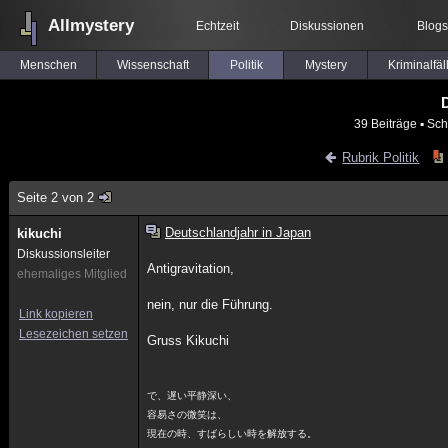
Allmystery
Echtzeit
Diskussionen
Blogs
Menschen
Wissenschaft
Politik
Mystery
Kriminalfäl
D
39 Beiträge
▪ Sch
Rubrik Politik
Seite 2 von 2
Deutschlandjahr in Japan
kikuchi
Diskussionsleiter
Antigravitation,
ehemaliges Mitglied
nein, nur die Führung.
Link kopieren
Lesezeichen setzen
Gruss Kikuchi
で、遅い平静深い、
容易さの微笑は、
現在の時、すばらしい時を解放する。