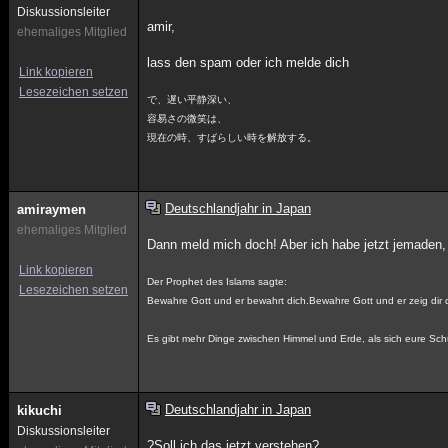
Diskussionsleiter
amir,
ehemaliges Mitglied
lass den spam oder ich melde dich
Link kopieren
Lesezeichen setzen
で、遅い平静深い、
容易さの微笑は、
現在の時、すばらしい時を解放する。
Deutschlandjahr in Japan
amiraymen
ehemaliges Mitglied
Dann meld mich doch! Aber ich habe jetzt jemaden,
Link kopieren
Der Prophet des Islams sagte:
Lesezeichen setzen
Bewahre Gott und er bewahrt dich.Bewahre Gott und er zeig dir d
Es gibt mehr Dinge zwischen Himmel und Erde, als sich eure Schu
Deutschlandjahr in Japan
kikuchi
Diskussionsleiter
?Soll ich das jetzt verstehen?