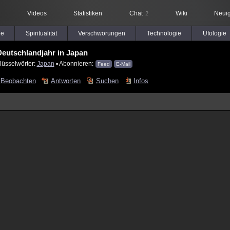
Videos
Statistiken
Chat
Wiki
Neuig
2
le
Spiritualität
Verschwörungen
Technologie
Ufologie
eutschlandjahr in Japan
lüsselwörter:
Japan
▪ Abonnieren:
Feed
E-Mail
Beobachten
Antworten
Suchen
Infos