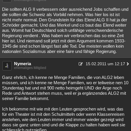
Besucht
Teilgenommen
Alle
Neue
Geschlossen
Die sollten ALG II verbessern oder ausreichend Jobs schaffen und
die sollten die Schweiz als Vorbild nehmen. Was hier los ist ist
Lesenswert
Schlüsselwörter
nicht mehr normal. Den Grundstein für das Elend ALG II hat ja der
Schröder gemacht. Und das Merkel und co baut das Elend weiter
aus. Womit hat Deutschland solch unfähige verschwenderische
Regierung verdient . Was haben wir verbrochen das so eine Zeit
hier ist. Und niemand soll jetzt mit dem Argument kommen 1933-
1945 die sind schon längst fast alle Tod. Die meisten wollen kein
nationalen Sozialismus aber eine faire und fähige Regierung.
Nymeria
15.02.2011 um 12:17
ehemaliges Mitglied
Ganz ehrlich, ich kenne ne Menge Familien, die von ALG2 leben
müssen, und ich kenne ne Menge Familien, wo er teilweise nen 10
Stundentag hat und mit 900 netto heimgeht UND der Arge noch
Rede und Antwort stehen muss, weil er ja ergänzendes ALG2 mit
seiner Familie bekommt.
Ich bekomme mit wie mit den Leuten gesprochen wird, was das
für ein Theater ist mit den Schulmitteln oder wenn Klassenreisen
anstehen, wie den Leuten immer und immer wieder gezeigt wird
dass sie ganz unten sind und die Klappe zu halten haben weil sie
schliesslich nutznießen.