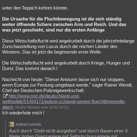
unter den Teppich kehren könnte.
Die Ursache für die Fluchtbewegung ist die sich ständig
weiter öffnende Schere zwischen Arm und Reich. Und das
was jetzt geschieht, sind nur die ersten Anfänge
Diese Wirtschaftsflucht wird angekurbelt durch die jahrzehntelange
Zurschaustellung von Luxus durch die reichen Länder des
Westens. Das ist jetzt die beginnende erste Welle.
Die Wirtschaftsflucht wird angekurbelt durch Kriege, Hunger und
Durst. Das kommt danach !
Nachricht von heute: "Dieser Ansturm lasse sich nur stoppen,
wenn Europa zur Festung umgebaut werde." sagte Rainer Wendt,
Chef der Deutschen Polizeigewerkschaft.
http://www.noz.de/deutschland-und-
welt/politik/51454171/polizei-schlaegt-wegen-fluechtlingswelle-
alarm
(Archiv-Version vom 19.02.2011)
Ich wiederhole mich !
eckhart schrieb:
Auch durch "Geld-nicht-ausgeben" und durch Bauen einer 6
Meter hohen Grenzanlage mit Selbstschussanlage mit