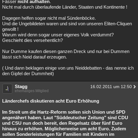
Fässer
nicht aufhalten
.
Nicht mal durch überlaufende Länder, Staaten und Kontinente !
Dagegen helfen sogar nicht mal Sündenböcke.
Und die Ungebildeten waren und sind von unseren Eliten-Cliquen
gewollt !
Warum wird denn sogar unser eigenes Volk verdummt?
Geschieht dies versehentlich?
Nur Dumme kaufen diesen ganzen Dreck und nur bei Dummen
lässt sich Neid darauf erzeugen.
( Und dann beklagen einige von uns Neiddebatten - das nenne ich
den Gipfel der Dummheit)
Stagg
16.02.2011 um 12:50
ehemaliges Mitglied
Länderchefs diskutieren acht Euro Erhöhung
Im Streit um die Hartz-Reform sollen sich Union und SPD
angenähert haben. Laut "Süddeutscher Zeitung" sind CDU
und CSU nun doch bereit, den Regelsatz über fünf Euro
hinaus zu erhöhen. Möglicherweise um acht Euro. Zudem
sollen Sonderleistungen für Familien mit Kindern im