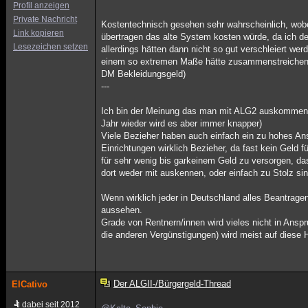
Profil anzeigen
Private Nachricht
Kostentechnisch gesehen sehr wahrscheinlich, wobe
Link kopieren
übertragen das alte System kosten würde, da ich d
Lesezeichen setzen
allerdings hätten dann nicht so gut verschleiert we
einem so extremen Maße hätte zusammenstreichen kö
DM Bekleidungsgeld)
---
Ich bin der Meinung das man mit ALG2 auskommen ka
Jahr wieder wird es aber immer knapper)
Viele Bezieher haben auch einfach ein zu hohes An
Einrichtungen wirklich Bezieher, da fast kein Geld 
für sehr wenig bis garkeinem Geld zu versorgen, das
dort weder mit auskennen, oder einfach zu Stolz s
Wenn wirklich jeder in Deutschland alles Beantra
aussehen.
Grade von Rentnern/innen wird vieles nicht in Ansp
die anderen Vergünstigungen) wird meist auf diese Hi
Der ALGII-/Bürgergeld-Thread
ElCativo
dabei seit 2012