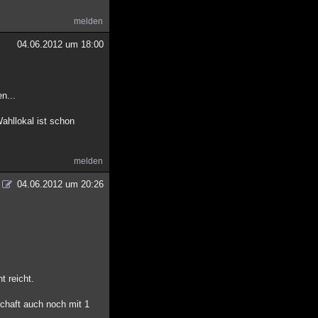
melden
04.06.2012 um 18:00
n...
ahllokal ist schon
melden
04.06.2012 um 20:26
t reicht.
schaft auch noch mit 1