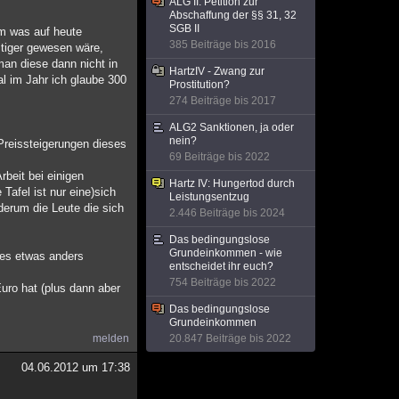
ALG II: Petition zur
Abschaffung der §§ 31, 32
SGB II
em was auf heute
385 Beiträge bis 2016
stiger gewesen wäre,
man diese dann nicht in
HartzIV - Zwang zur
l im Jahr ich glaube 300
Prostitution?
274 Beiträge bis 2017
ALG2 Sanktionen, ja oder
nein?
Preissteigerungen dieses
69 Beiträge bis 2022
beit bei einigen
Hartz IV: Hungertod durch
Tafel ist nur eine)sich
Leistungsentzug
derum die Leute die sich
2.446 Beiträge bis 2024
Das bedingungslose
Grundeinkommen - wie
les etwas anders
entscheidet ihr euch?
754 Beiträge bis 2022
uro hat (plus dann aber
Das bedingungslose
Grundeinkommen
melden
20.847 Beiträge bis 2022
04.06.2012 um 17:38