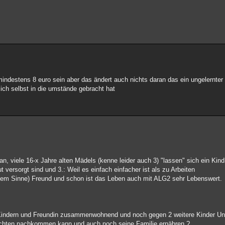
 mindestens 8 euro sein aber das ändert auch nichts daran das ein ungelernter 
 sich selbst in die umstände gebracht hat
an, viele 16-x Jahre alten Mädels (kenne leider auch 3) "lassen" sich ein Ki
ersorgt sind und 3.: Weil es einfach einfacher ist als zu Arbeiten
tem Sinne) Freund und schon ist das Leben auch mit ALG2 sehr Lebenswert.
 Kindern und Freundin zusammenwohnend und noch gegen 2 weitere Kinder Unter
flichten nachkommen kann und auch noch seine Familie ernähren ?