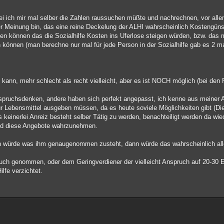
i ich mir mal selber die Zahlen raussuchen müßte und nachrechnen, vor all
er Meinung bin, das eine reine Deckelung der ALHI wahrscheinlich Kostengün
rden können das die Sozialhilfe Kosten ins Uferlose steigen würden, bzw. das 
nnen (man berechne nur mal für jede Person in der Sozialhilfe gab es 2 ma
nn, mehr schlecht als recht vielleicht, aber es ist NOCH möglich (bei den 
spruchsdenken, andere haben sich perfekt angepasst, ich kenne aus meiner Ar
für Lebensmittel ausgeben müssen, da es heute soviele Möglichkeiten gibt (Die 
 keinerlei Anreiz besteht selber Tätig zu werden, benachteiligt werden da wie
ind diese Angebote wahrzunehmen.
gen würde was ihm genaugenommen zusteht, dann würde das wahrscheinlich al
ruch genommen, oder dem Geringverdiener der vielleicht Anspruch auf 20-30 E
lfe verzichtet.