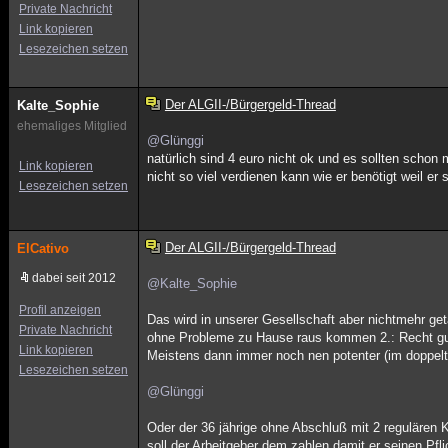
Private Nachricht
Link kopieren
Lesezeichen setzen
Der ALGII-/Bürgergeld-Thread
Kalte_Sophie
ehemaliges Mitglied
@Glünggi
natürlich sind 4 euro nicht ok und es sollten schon
Link kopieren
nicht so viel verdienen kann wie er benötigt weil er
Lesezeichen setzen
Der ALGII-/Bürgergeld-Thread
ElCativo
dabei seit 2012
@Kalte_Sophie
Profil anzeigen
Das wird in unserer Gesellschaft aber nichtmehr get
Private Nachricht
ohne Probleme zu Hause raus kommen 2.: Recht gut v
Link kopieren
Meistens dann immer noch nen potenter (im doppel
Lesezeichen setzen
@Glünggi
Oder der 36 jährige ohne Abschluß mit 2 regulären
soll der Arbeitgeber dem zahlen damit er seinen P