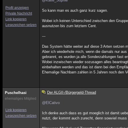
@Kalte_Sophie
Profil anzeigen
So kann man es auch ganz kurz sagen.
Private Nachricht
Link kopieren
Wobei ich keinen Unterschied zwischen den Gruppe
Lesezeichen setzen
ausnutzen bis zum letztem Cent.
---
Das System hätte weiter auf diese 3 Arten setzen 
Aber ich wiederhole mich, wenn die damals nur aus
gebrannt, es wurden ja alle Sonderzahlungen fast er
Wobei inzwischen wieder sozusagen alles beantragt 
einbehalten werden und das ist dann bei den Empfä
Ehemalige Nachbarn zahlen in 5 Jahren noch den Vo
Der ALGII-/Bürgergeld-Thread
Puschelhasi
ehemaliges Mitglied
@ElCativo
Link kopieren
Ich denke auch dass es gut moeglich ist damit ueb
Lesezeichen setzen
nutzt, der kommt auch zurecht, denn sowviel muss 