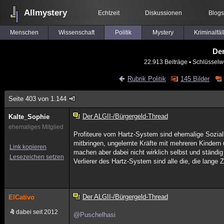
Allmystery
Echtzeit
Diskussionen
Blogs
Menschen
Wissenschaft
Politik
Mystery
Kriminalfäl
Der
22.913 Beiträge
▪ Schlüsselw
Rubrik Politik
145 Bilder
Seite 403 von 1.144
Der ALGII-/Bürgergeld-Thread
Kalte_Sophie
ehemaliges Mitglied
Profiteure vom Hartz-System sind ehemalige Sozialh
mitbringen, ungelernte Kräfte mit mehreren Kinder
Link kopieren
machen aber dabei nicht wirklich selbst und ständig
Lesezeichen setzen
Verlierer des Hartz-System sind alle die, die lange Z
Der ALGII-/Bürgergeld-Thread
ElCativo
dabei seit 2012
@Puschelhasi