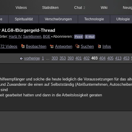
Videos
Statistiken
Chat
Wiki
Neuig
2
le
Spiritualität
Verschwörungen
Technologie
Ufologie
 ALGII-/Bürgergeld-Thread
örter:
Hartz IV
,
Sanktionen
,
BGE
▪ Abonnieren:
Feed
E-Mail
72 Videos
Beobachten
Antworten
Suchen
Infos
vorherige
1
...
303
353
393
401
402
403
404
405
413
453
ilfeempfänger und solche die heute lediglich die Voraussetzungen für das alt
n und Zuwanderer die einen auf Selbstständig (Abrißunternehmen, Autoschei
 sind
eit gearbeitet hatten und dann in die Arbeitslosigkeit geraten