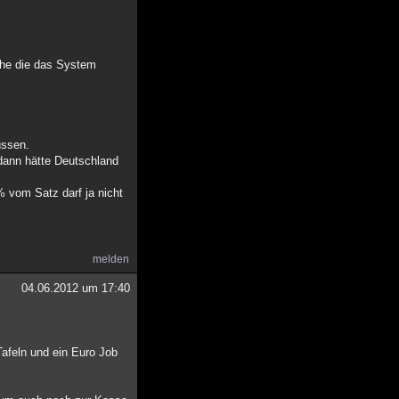
che die das System
üssen.
 dann hätte Deutschland
% vom Satz darf ja nicht
melden
04.06.2012 um 17:40
afeln und ein Euro Job