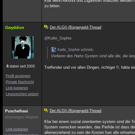
Klar wenn Alkohol und Zigaretten finanziert werde
zu bitten.
Der ALGII-/Bürgergeld-Thread
Gwyddion
@Kalte_Sophie
Kalte_Sophie schrieb:
Verlierer des Hartz-System sind alle die, die lan
dabei seit 2005
Treffender und vor allen Dingen, richtiger !!, hätte
Profil anzeigen
Private Nachricht
Link kopieren
Lesezeichen setzen
Der ALGII-/Bürgergeld-Thread
Puschelhasi
ehemaliges Mitglied
Klar bei einem sozial orientierten system sind die 
System verrecken wuerden, das Perfide ist dass die
Link kopieren
alleinerziehend zu sein die Kosten fuer alle erhoehe