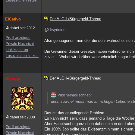
Lesezeichen setzen
Der ALGII-/Bürgergeld-Thread
ElCativo
dabei seit 2012
@Gwyddion
Profil anzeigen
Also genaugenommen die, die sehr wahrscheinlich 
Private Nachricht
Link kopieren
Die Gewinner dieser Gesetze haben wahrscheinlich 
Lesezeichen setzen
zuviel... Wobei wir darüber wahrscheinlich sogar fro
Der ALGII-/Bürgergeld-Thread
Glünggi
Puschelhasi schrieb:
denn sowviel muss man im richtigen Leben erst
Das ist das grundlegende Problem.
dabei seit 2008
Es kann nicht sein, dass jemand 6 Tage die Woche 8
Aber Hauptsache ganz oben dabei sein in der Lohns
Profil anzeigen
Ein 100% Job sollte das Existenzminimum sichern.. 
Private Nachricht
Eurojobs dazu ermutigen.