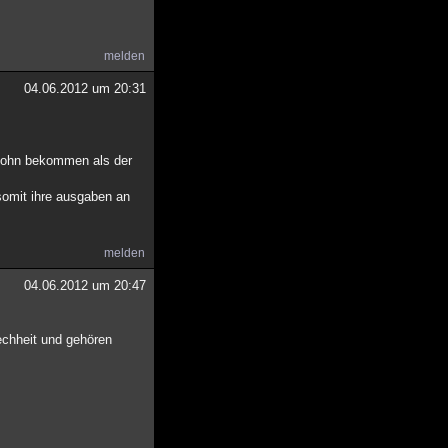
melden
04.06.2012 um 20:31
n lohn bekommen als der
d somit ihre ausgaben an
melden
04.06.2012 um 20:47
echheit und gehören