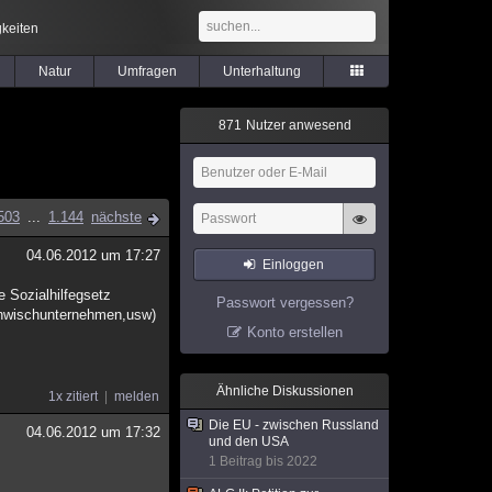
keiten
Natur
Umfragen
Unterhaltung
8
7
1
Nutzer anwesend
503
...
1.144
nächste
04.06.2012 um 17:27
Einloggen
e Sozialhilfegsetz
Passwort vergessen?
benwischunternehmen,usw)
Konto erstellen
Ähnliche Diskussionen
1x zitiert
melden
Die EU - zwischen Russland
04.06.2012 um 17:32
und den USA
1 Beitrag bis 2022