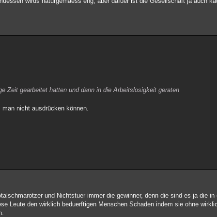
n muessen wirds naturgemaess eng, aber dafuer ist die Gesellschaft ja auch 
ge Zeit gearbeitet hatten und dann in die Arbeitslosigkeit geraten
 es man nicht ausdrücken können.
Totalschmarotzer und Nichtstuer immer die gewinner, denn die sind es ja die in
se Leute den wirklich beduerftigen Menschen Schaden indem sie ohne wirklich
n.