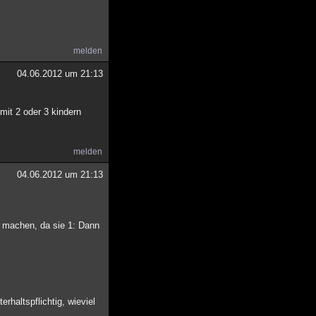
melden
04.06.2012 um 21:13
mit 2 oder 3 kindern
melden
04.06.2012 um 21:13
nd machen, da sie 1: Dann
haltspflichtig, wieviel