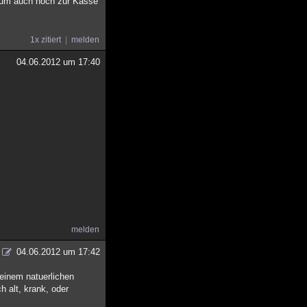
kaum auch noch zur Kasse
1x zitiert
melden
04.06.2012 um 17:40
melden
04.06.2012 um 17:42
 einem natuerlichen
 alt, krank, oder