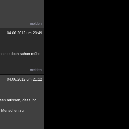
melden
04.06.2012 um 20:49
wenn sie doch schon mühe
melden
04.06.2012 um 21:12
ssen müssen, dass ihr
ei Menschen zu