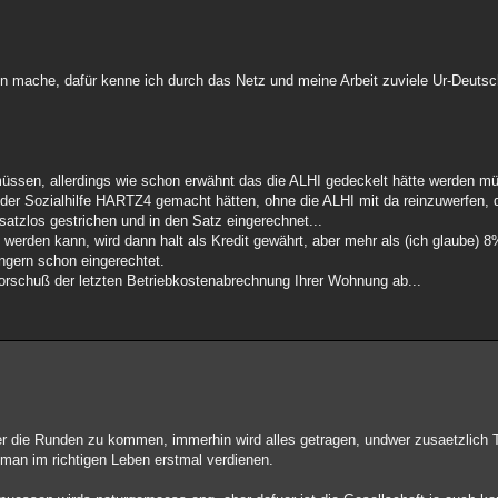
n mache, dafür kenne ich durch das Netz und meine Arbeit zuviele Ur-Deuts
müssen, allerdings wie schon erwähnt das die ALHI gedeckelt hätte werden m
 der Sozialhilfe HARTZ4 gemacht hätten, ohne die ALHI mit da reinzuwerfen,
satzlos gestrichen und in den Satz eingerechnet...
werden kann, wird dann halt als Kredit gewährt, aber mehr als (ich glaube) 8
ngern schon eingerechtet.
rschuß der letzten Betriebkostenabrechnung Ihrer Wohnung ab...
er die Runden zu kommen, immerhin wird alles getragen, undwer zusaetzlich T
man im richtigen Leben erstmal verdienen.