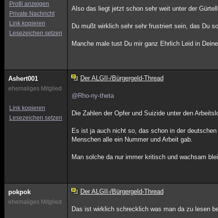
Profil anzeigen
Also das liegt jetzt schon sehr weit unter der Gürtell
Private Nachricht
Link kopieren
Du mußt wirklich sehr sehr frustriert sein, das Du 
Lesezeichen setzen
Manche male tust Du mir ganz Ehrlich Leid in Deine
Der ALGII-/Bürgergeld-Thread
Ashert001
ehemaliges Mitglied
@Rho-ny-theta
Link kopieren
Die Zahlen der Opfer und Suizide unter den Arbeits
Lesezeichen setzen
Es ist ja auch nicht so, das schon in der deutschen
Menschen alle ein Nummer und Arbeit gab.
Man solche da nur immer kritisch und wachsam blei
Der ALGII-/Bürgergeld-Thread
pokpok
ehemaliges Mitglied
Das ist wirklich schrecklich was man da zu lesen