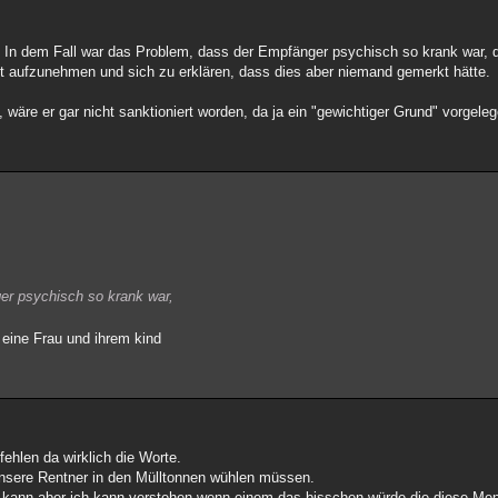
. In dem Fall war das Problem, dass der Empfänger psychisch so krank war, d
t aufzunehmen und sich zu erklären, dass dies aber niemand gemerkt hätte.
äre er gar nicht sanktioniert worden, da ja ein "gewichtiger Grund" vorgeleg
er psychisch so krank war,
 eine Frau und ihrem kind
ehlen da wirklich die Worte.
unsere Rentner in den Mülltonnen wühlen müssen.
en kann aber ich kann verstehen wenn einem das bisschen würde die diese Me