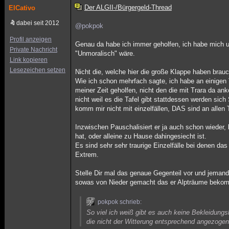
Der ALGII-/Bürgergeld-Thread
ElCativo
dabei seit 2012
@pokpok
Profil anzeigen
Genau da habe ich immer geholfen, ich habe mich um
Private Nachricht
"Unmoralisch" wäre.
Link kopieren
Lesezeichen setzen
Nicht die, welche hier die große Klappe haben brauc
Wie ich schon mehrfach sagte, ich habe an einigen
meiner Zeit geholfen, nicht den die mit Trara da a
nicht weil es die Tafel gibt stattdessen werden si
komm mir nicht mit einzelfällen, DAS sind an allen 
Inzwischen Pauschalisiert er ja auch schon wieder
hat, oder alleine zu Hause dahingesiecht ist.
Es sind sehr sehr traurige Einzelfälle bei denen d
Extrem.
Stelle Dir mal das genaue Gegenteil vor und jema
sowas von Nieder gemacht das er Alpträume beko
pokpok schrieb:
So viel ich weiß gibt es auch keine Bekleidung
die nicht der Witterung entsprechend angezogen