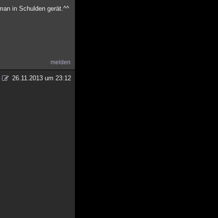
man in Schulden gerät.^^
melden
26.11.2013 um 23:12