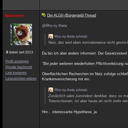
Der ALGII-/Bürgergeld-Thread
Noumenon
@Rho-ny-theta
Rho-ny-theta schrieb:
Nein, das wird eben normalerweise nicht gestric
dabei seit 2013
Da bin ich aber anders informiert. Der Gesetzestext 
Profil anzeigen
"Bei jeder weiteren wiederholten Pflichtverletzung na
Private Nachricht
Link kopieren
Oberflächlichen Recherchen im Netz zufolge schließ
Lesezeichen setzen
Krankenversicherung mit ein.
Rho-ny-theta schrieb:
Zusätzlich wäre zumindest denkbar, dass so man
Totenscheinen. Ist aber heute eh nicht mehr rek
Hm... interessante Hypothese, ja.