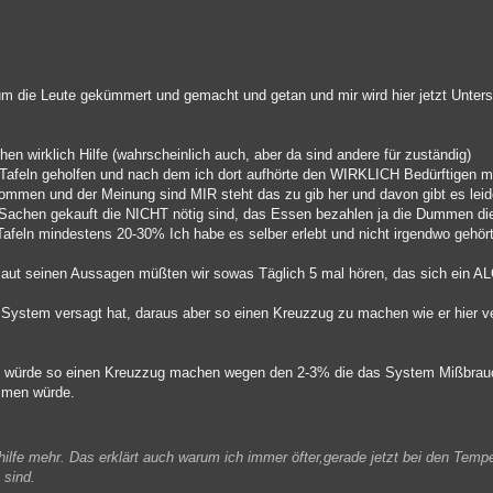
 die Leute gekümmert und gemacht und getan und mir wird hier jetzt Unterst
hen wirklich Hilfe (wahrscheinlich auch, aber da sind andere für zuständig)
 Tafeln geholfen und nach dem ich dort aufhörte den WIRKLICH Bedürftigen mi
nkommen und der Meinung sind MIR steht das zu gib her und davon gibt es leid
ch Sachen gekauft die NICHT nötig sind, das Essen bezahlen ja die Dummen die
Tafeln mindestens 20-30% Ich habe es selber erlebt und nicht irgendwo gehört
, laut seinen Aussagen müßten wir sowas Täglich 5 mal hören, das sich ein 
as System versagt hat, daraus aber so einen Kreuzzug zu machen wie er hier v
nd würde so einen Kreuzzug machen wegen den 2-3% die das System Mißbrauc
mmen würde.
shilfe mehr. Das erklärt auch warum ich immer öfter,gerade jetzt bei den Te
 sind.