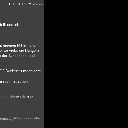
26.11.2013 um 23:55
ellt das ich
t eigenen Mitteln und
er zu viele, die Hungern
 der Tafel helfen und
.
ALG2 Bezieher umgebracht
ersucht ist schon
hen, der würde hier
mperaturen,Menschen sehe