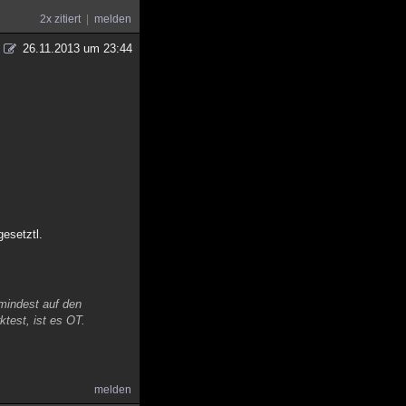
2x zitiert
melden
26.11.2013 um 23:44
gesetztl.
umindest auf den
ktest, ist es OT.
melden