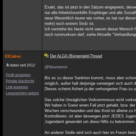
Exakt, das ist jetzt in den Sätzen eingepreist, de
nur alle Arbeitslosenhilfe Empfänger und alle Sozia
neue Wesentlich teurer wie vorher, es hat nur di
mehr) noch extrem Stolz ist.
Ich verstehe bis heute nicht warum dieser Mensch f
noch rummurksen darf, siehe Aktuelle "Verhandlunge
Der ALGII-/Bürgergeld-Thread
ElCativo
dabei seit 2012
@Noumenon
Profil anzeigen
Bis es zu dieser Sanktion kommt, muss aber schon 
Private Nachricht
möglich, außer halt derjenige verweigert sich auch 
Link kopieren
Dieses scheint Ashert ja der verhungerten Frau zu u
Lesezeichen setzen
Das solche Unsäglichen Vorkommnisse nicht vorkomm
Wir haben in Soest einen Fall jetzt gehabt, bzw. de
Wochen verschwunden und das Kind ist alleine zu 
Kontrollieren, ist aber deswegen jetzt JEDES Jugen
Jugendamt gewendet um diese Hilfe zu bekommen.
An anderer Stelle wird sich auch hier im Forum besch