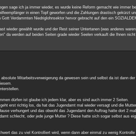
swegen sage ich ja immer wieder, es wurde keine Reform gemacht wie immer b
lhilfeempfänger in einen Topf geworfen und die Zahlungen drastisch gekürzt u
esen Gott Verdammten Niedriglohnsektor hervor gebracht auf den ein SOZIAL
ast wieder gewählt wurde und der Rest seiner Untertanen (was anderes waren 
n" da werden auf beiden Seiten grade wieder Seelen verkauft die Ihnen nicht
absolute Mitarbeitsverweigerung da gewesen sein und selbst da ist dann de
diesem.
nterstellen.
en dürfen ist glaube ich jedem klar, aber es sind auch immer 2 Seiten.
r geht erst richtig los, da hat das Jugendamt mal wieder versagt und die Mutte
Hause verhungert und das obwohl das Jugendamt den Auftrag hatte dort 2 ma
damt schlecht, oder jede junge Mutter ? Diese hatte sich sogar selbst aus e
wert das zu viel Kontrolliert wird, wenn dann aber einmal zu wenig Kontrolle 