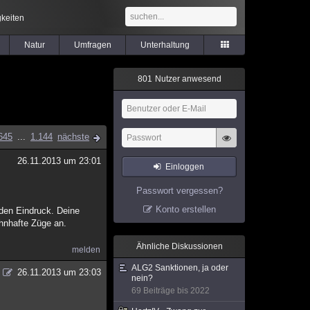
keiten
Natur
Umfragen
Unterhaltung
8
0
1
Nutzer anwesend
645
...
1.144
nächste
26.11.2013 um 23:01
Einloggen
Passwort vergessen?
Konto erstellen
den Eindruck. Deine
ahnhafte Züge an.
Ähnliche Diskussionen
melden
ALG2 Sanktionen, ja oder
26.11.2013 um 23:03
nein?
69 Beiträge bis 2022