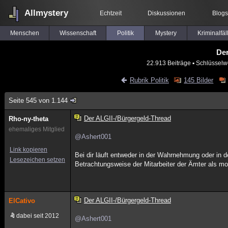
Allmystery
Echtzeit
Diskussionen
Blogs
Menschen
Wissenschaft
Politik
Mystery
Kriminalfäl
Der
22.913 Beiträge
▪ Schlüsselw
Rubrik Politik
145 Bilder
Seite 545 von 1.144
Der ALGII-/Bürgergeld-Thread
Rho-ny-theta
ehemaliges Mitglied
@Ashert001
Link kopieren
Bei dir läuft entweder in der Wahrnehmung oder in
Lesezeichen setzen
Betrachtungsweise der Mitarbeiter der Ämter als mo
Der ALGII-/Bürgergeld-Thread
ElCativo
dabei seit 2012
@Ashert001