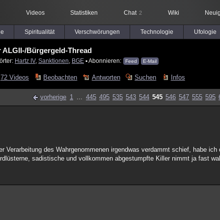
Videos
Statistiken
Chat
Wiki
Neuig
2
le
Spiritualität
Verschwörungen
Technologie
Ufologie
 ALGII-/Bürgergeld-Thread
örter:
Hartz IV
,
Sanktionen
,
BGE
▪ Abonnieren:
Feed
E-Mail
72 Videos
Beobachten
Antworten
Suchen
Infos
vorherige
1
...
445
495
535
543
544
545
546
547
555
595
 der Verarbeitung des Wahrgenommenen irgendwas verdammt schief, habe ich 
rdlüsterne, sadistische und vollkommen abgestumpfte Killer nimmt ja fast w