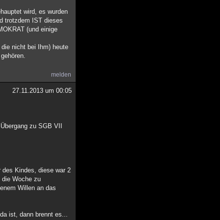
ehauptet wird, es wurden
nd trotzdem IST dieses
DEMOKRAT (und einige
die nicht bei Ihm) heute
 gehören.
melden
27.11.2013 um 00:05
r Übergang zu SGB VII
r des Kindes, diese war 2
l die Woche zu
igenem Willen an das
da ist, dann brennt es...