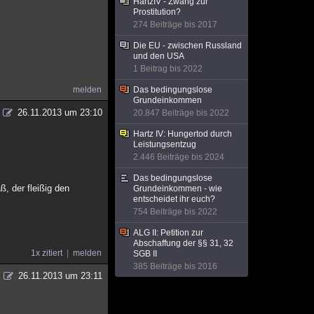
HartzIV - Zwang zur
Prostitution?
274 Beiträge bis 2017
Die EU - zwischen Russland
und den USA
1 Beitrag bis 2022
melden
Das bedingungslose
Grundeinkommen
26.11.2013 um 23:10
20.847 Beiträge bis 2022
Hartz IV: Hungertod durch
Leistungsentzug
2.446 Beiträge bis 2024
Das bedingungslose
, der fleißig den
Grundeinkommen - wie
entscheidet ihr euch?
754 Beiträge bis 2022
ALG II: Petition zur
Abschaffung der §§ 31, 32
1x zitiert
melden
SGB II
385 Beiträge bis 2016
26.11.2013 um 23:11