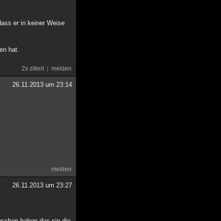
ass er in keiner Weise
en hat.
2x zitiert
melden
26.11.2013 um 23:14
melden
26.11.2013 um 23:27
nschen haben,das sie die