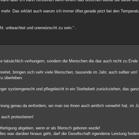
fe mehr. Das erklärt auch warum ich immer öfter,gerade jetzt bei den Temper
hl, unbeachtet und unerwünscht zu sein.“ .
die tatsächlich verhungern, sondern die Menschen die das auch nicht zu Ende 
reitet, bringen sich sehr viele Menschen, tausende im Jahr, auch selber um
zu überleben.
 länger systemgerecht und pflegeleicht in ein Sterbebett zurückziehen, das ga
hrung genau da einfordern, wo man sie ihnen auch amtlich verwehrt hat, im J
t auch protestieren!
fertigung abgeben, wenn er als Mensch geboren wurde!
lles was darüber hinaus geht, darf die Gesellschaft irgendeine Leistung forder