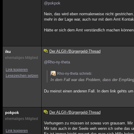
@pokpok
Nein, das wird eben normalerweise nicht gestrichen
mehr in der Lage war, auch nur mit dem Amt Kontak
Hätte er sich dem Amt verständlich machen können, w
Der ALGII-/Bürgergeld-Thread
iku
ehemaliges Mitglied
@Rho-ny-theta
Link kopieren
Rho-ny-theta schrieb:
Lesezeichen setzen
In dem Fall war das Problem, dass der Empfäng
Du meinst einen anderen Fall. In dem link gehts um
Der ALGII-/Bürgergeld-Thread
pokpok
ehemaliges Mitglied
Verhungern zu müssen ist sowas von grausam. Mir f
Mir tuts auch in der Seele weh wenn ich sehe das 
Link kopieren
Es ist immer leicht gesagt das man sich Hilfe hol