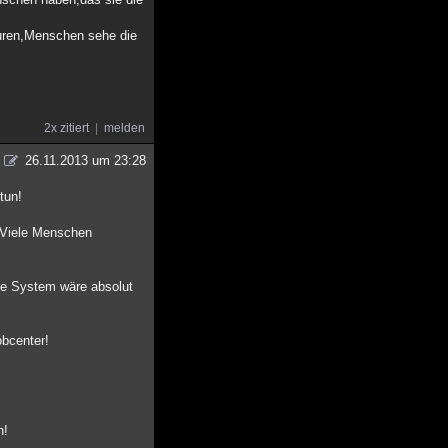
aturen,Menschen sehe die
2x zitiert
melden
26.11.2013 um 23:28
tun!
! Viele Menschen
nze System wäre absolut
obcenter!
n!