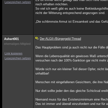
Lesezeichen setzen
noch erhalten möchten.
So viel ich weiß gibt es auch keine Bekleidungshil
nicht der Witterung entsprechend angezogen sind.
„Die schlimmste Armut ist Einsamkeit und das Gefü
Der ALGII-/Bürgergeld-Thread
Ashert001
ehemaliges Mitglied
Das Hauptproblem sind ja auch nicht nur die Fälle 
Link kopieren
Wenn die Lebensqualität ein gewisses Maß untersch
Lesezeichen setzen
versuchen nach der 100%-Sanktion gar nicht mehr 
Würde sich nur ein kleiner Teil dieser Opfer, nicht
unhaltbar!
Menschen mit eingefallenen Gesichtern, die ihre Na
Nur dort sollte jeder den das gleiche Schicksal ereil
Niemand muss für das Existenzminimum eine Recht
Das ist immer und überall einzufordern und nur für a