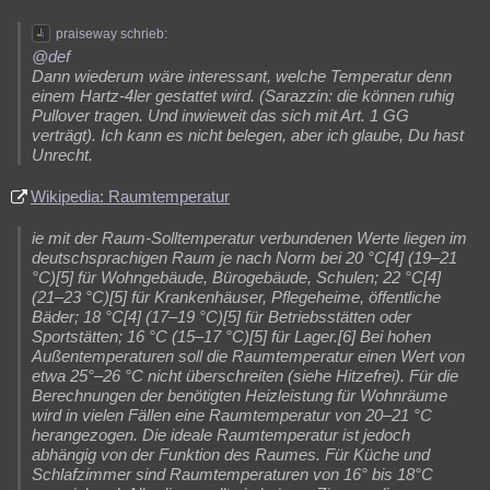
praiseway schrieb:
@def
Dann wiederum wäre interessant, welche Temperatur denn
einem Hartz-4ler gestattet wird. (Sarazzin: die können ruhig
Pullover tragen. Und inwieweit das sich mit Art. 1 GG
verträgt). Ich kann es nicht belegen, aber ich glaube, Du hast
Unrecht.
Wikipedia: Raumtemperatur
ie mit der Raum-Solltemperatur verbundenen Werte liegen im
deutschsprachigen Raum je nach Norm bei 20 °C[4] (19–21
°C)[5] für Wohngebäude, Bürogebäude, Schulen; 22 °C[4]
(21–23 °C)[5] für Krankenhäuser, Pflegeheime, öffentliche
Bäder; 18 °C[4] (17–19 °C)[5] für Betriebsstätten oder
Sportstätten; 16 °C (15–17 °C)[5] für Lager.[6] Bei hohen
Außentemperaturen soll die Raumtemperatur einen Wert von
etwa 25°–26 °C nicht überschreiten (siehe Hitzefrei). Für die
Berechnungen der benötigten Heizleistung für Wohnräume
wird in vielen Fällen eine Raumtemperatur von 20–21 °C
herangezogen. Die ideale Raumtemperatur ist jedoch
abhängig von der Funktion des Raumes. Für Küche und
Schlafzimmer sind Raumtemperaturen von 16° bis 18°C