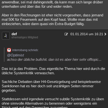
anwendbar, sei mal dahingestellt, da kann man sich lange drüber
Besucht
Teilgenommen
Alle
Neue
Geschlossen
unterhalten und über das für und wider reden.
Lesenswert
Schlüsselwörter
Aber in den Rechnungen ist eher nicht vorgesehen, dass jemand
mal 50€ für Feuerwerk auf den Kopf haut. Wollte man das mit
einbeziehen, wäre dann quasi ein Extra-Budget fällig.
def
01.01.2014 um 16:21
ehemaliges Mitglied
interrobang schrieb:
@Optimist
achso der übliche bullshit. dan ist es aber hier sehr offtopic...
Das ist ja das Problem. Das eigentliche Thema hier wird durch die
übliche Systemkritik verwaschen.
Sachliche Debatten über H4-Gesetzgebung und beispielsweise
Sanktionen hat es hier doch seit unzähligen Seiten nimmer
gegeben.
Stattdessen wird irgendwie versucht subtile Systemkritik zu üben
ohne sinnvolle Alternativen zu benennen oder wenigstens ein
Stück weit auf den Gegenüber zuzugehen.