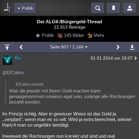
Politik
Bereiche
Der ALGII-/Bürgergeld-Thread
22.913 Beiträge
Echtzeit
Diskussionen
Blogs
Videos
Statistiken
Politik
145 Bilder
Mehr
Chat
Wiki
Neuigkeiten
Seite
607
/ 1.144
meine Rubriken
Kc
01.01.2014 um 16:07
Menschen
Wissenschaft
Politik
Mystery
Kriminalfälle
Spiritualität
Verschwörungen
Technologie
Ufologie
@ElCativo
Natur
Umfragen
Unterhaltung
ElCativo schrieb:
Was die jeweils mit Ihrem Geld machen kann
weitere Rubriken
genaugenommen sowieso egal sein, solange alle Rechnungen
bezahlt werden.
Philosophie
Träume
Orte
Esoterik
Literatur
Im Prinzip richtig. Aber in gewisser Weise ist das Geld ja
Astronomie
Helpdesk
Gruppen
Gaming
Filme
,,verplant", wenn man es so will. Wird ja extra berechnet, wieviel
Hartz4 man so ungefähr benötigt.
Musik
Clash
Verbesserungen
Allmystery
English
Inwieweit die Rechnungen nun korrekt und sind und real
Übersichten