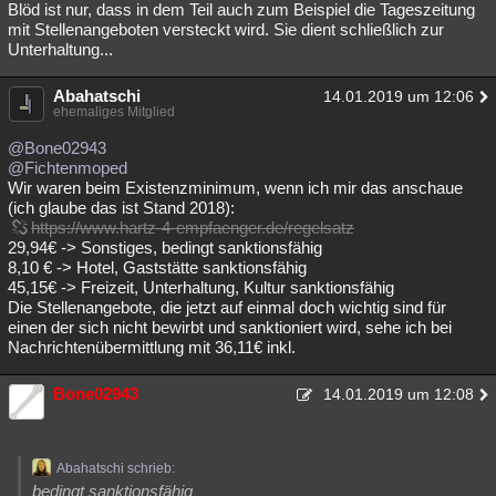
Blöd ist nur, dass in dem Teil auch zum Beispiel die Tageszeitung
Besucht
Teilgenommen
Alle
Neue
Geschlossen
mit Stellenangeboten versteckt wird. Sie dient schließlich zur
Unterhaltung...
Lesenswert
Schlüsselwörter
Abahatschi
14.01.2019 um 12:06
ehemaliges Mitglied
@Bone02943
@Fichtenmoped
Wir waren beim Existenzminimum, wenn ich mir das anschaue
(ich glaube das ist Stand 2018):
https://www.hartz-4-empfaenger.de/regelsatz
29,94€ -> Sonstiges, bedingt sanktionsfähig
8,10 € -> Hotel, Gaststätte sanktionsfähig
45,15€ -> Freizeit, Unterhaltung, Kultur sanktionsfähig
Die Stellenangebote, die jetzt auf einmal doch wichtig sind für
einen der sich nicht bewirbt und sanktioniert wird, sehe ich bei
Nachrichtenübermittlung mit 36,11€ inkl.
Bone02943
14.01.2019 um 12:08
Abahatschi schrieb:
bedingt sanktionsfähig