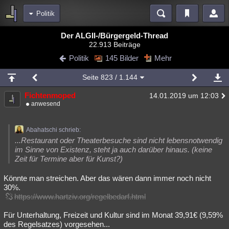
Politik
Bereiche
Der ALGII-/Bürgergeld-Thread
22.913 Beiträge
Echtzeit
Diskussionen
Blogs
Videos
Statistiken
Politik
145 Bilder
Mehr
Chat
Wiki
Neuigkeiten
2
Seite
823
/ 1.144
meine Rubriken
Fichtenmoped
14.01.2019 um 12:03
Menschen
Wissenschaft
Politik
Mystery
Kriminalfälle
anwesend
Spiritualität
Verschwörungen
Technologie
Ufologie
Abahatschi schrieb:
Natur
Umfragen
Unterhaltung
...Restaurant oder Theaterbesuche sind nicht lebensnotwendig
im Sinne von Existenz, steht ja auch darüber hinaus. (keine
weitere Rubriken
Zeit für Termine aber für Kunst?)
Philosophie
Träume
Orte
Esoterik
Literatur
Könnte man streichen. Aber das wären dann immer noch nicht
30%.
Astronomie
Helpdesk
Gruppen
Gaming
Filme
https://www.hartziv.org/regelbedarf.html
Musik
Clash
Verbesserungen
Allmystery
English
Für Unterhaltung, Freizeit und Kultur sind im Monat 39,91€ (9,59%
des Regelsatzes) vorgesehen...
Übersichten