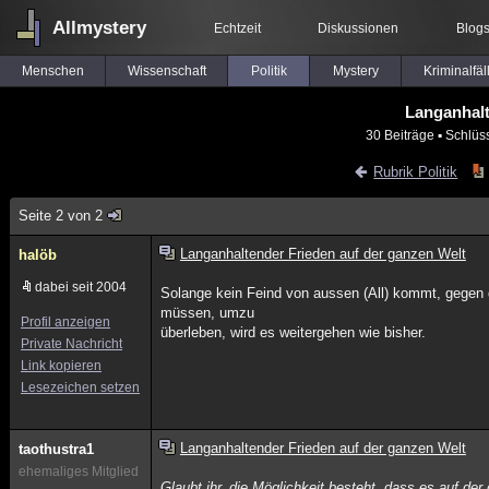
Allmystery
Echtzeit
Diskussionen
Blog
Menschen
Wissenschaft
Politik
Mystery
Kriminalfäl
Langanhalt
30 Beiträge
▪ Schlüs
Rubrik Politik
Seite 2 von 2
Langanhaltender Frieden auf der ganzen Welt
halöb
dabei seit 2004
Solange kein Feind von aussen (All) kommt, gegen 
müssen, umzu
Profil anzeigen
überleben, wird es weitergehen wie bisher.
Private Nachricht
Link kopieren
Lesezeichen setzen
Langanhaltender Frieden auf der ganzen Welt
taothustra1
ehemaliges Mitglied
Glaubt ihr, die Möglichkeit besteht, dass es auf d