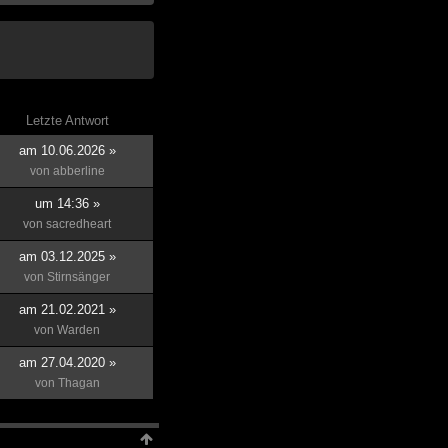
Letzte Antwort
am 10.06.2026 »
von
abberline
um 14:36 »
von
sacredheart
am 03.12.2025 »
von
Stirnsänger
am 21.02.2021 »
von
Warden
am 27.04.2020 »
von
Thagan