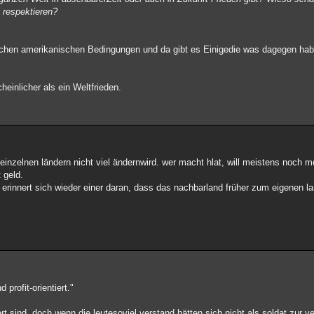
u respektieren?
ischen amerikanischen Bedingungen und da gibt es Einigedie was dagegen ha
heinlicher als ein Weltfrieden.
 einzelnen ländern nicht viel ändernwird. wer macht hlat, will meistens noch m
 geld.
erinnert sich wieder einer daran, dass das nachbarland früher zum eigenen la
profit-orientiert."
ert sind, doch wenn die leutesoviel verstand hätten sich nicht als soldat zur v