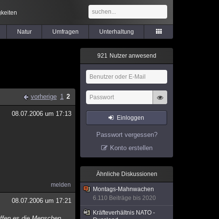
keiten
Natur
Umfragen
Unterhaltung
9
2
1
Nutzer anwesend
vorherige
1
2
08.07.2006 um 17:13
Einloggen
Passwort vergessen?
Konto erstellen
Ähnliche Diskussionen
melden
Montags-Mahnwachen
6.110 Beiträge bis 2020
08.07.2006 um 17:21
Kräfteverhältnis NATO -
haffen es die Menschen