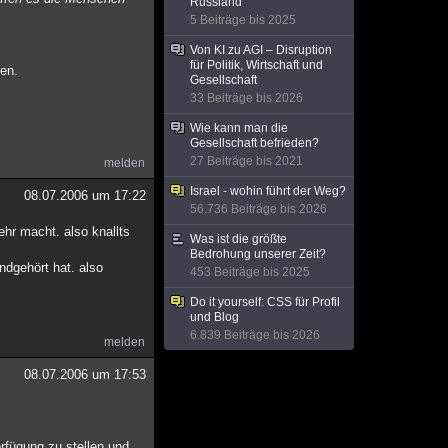
Russland
5 Beiträge bis 2025
Von KI zu AGI – Disruption
für Politik, Wirtschaft und
ben.
Gesellschaft
33 Beiträge bis 2026
Wie kann man die
Gesellschaft befrieden?
27 Beiträge bis 2021
melden
Israel - wohin führt der Weg?
08.07.2006 um 17:22
56.736 Beiträge bis 2026
ehr macht. also knallts
Was ist die größte
Bedrohung unserer Zeit?
ndgehört hat. also
453 Beiträge bis 2025
Do it yourself: CSS für Profil
und Blog
6.839 Beiträge bis 2026
melden
08.07.2006 um 17:53
erfügung zu stellen und