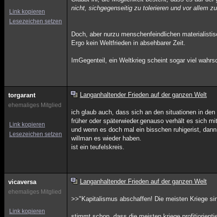
nicht, sichgegenseitig zu tolerieren und vor allem z
Link kopieren
Lesezeichen setzen
Doch, aber nurzu menschenfeindlichen materialist
Ergo kein Weltfrieden in absehbarer Zeit.
ImGegenteil, ein Weltkrieg scheint sogar viel wahrsc
Langanhaltender Frieden auf der ganzen Welt
torgarant
ehemaliges Mitglied
ich glaub auch, dass sich an den situationen in den
früher oder späterwieder.genauso verhält es sich mit
Link kopieren
und wenn es doch mal ein bisschen ruhigerist, dann 
Lesezeichen setzen
willman es wieder haben.
ist ein teufelskreis.
Langanhaltender Frieden auf der ganzen Welt
vicaversa
ehemaliges Mitglied
>>"Kapitalismus abschaffen! Die meisten Kriege sind 
Link kopieren
stimmt schon, dass die meisten kriege profitiorienti