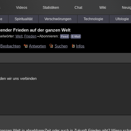
s
Videos
Statistiken
Chat
Wiki
Neuig
le
Spiritualität
Verschwörungen
Technologie
Ufologie
ender Frieden auf der ganzen Welt
selwörter:
Welt
,
Frieden
▪ Abonnieren:
Feed
E-Mail
Beobachten
Antworten
Suchen
Infos
den wir uns verbinden
er ganzen Welt in absehbarerZeit oder auch in Zukunft Frieden gibt? Wieso sc