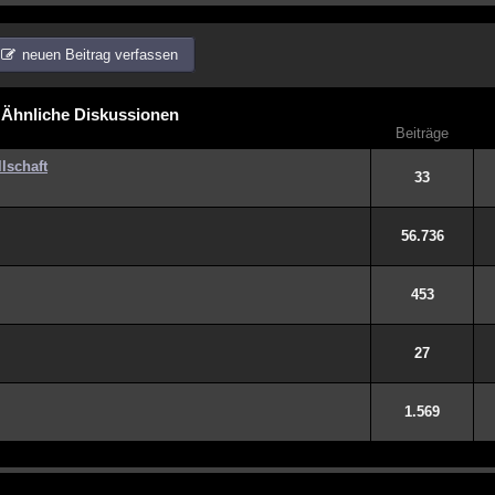
neuen Beitrag verfassen
Ähnliche Diskussionen
Beiträge
llschaft
33
56.736
453
27
1.569