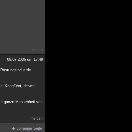
melden
09.07.2006 um 17:49
 Rüstungsindustrie
l Kriegführt, derweil
die ganze Menschheit von
melden
vorherige Seite