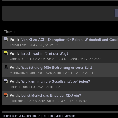
Themen
Politik:
Von KI zu AGI – Disruption für Politik, Wirtschaft und Gese
Larry08
am 18.04.2026, Seite:
1
2
Politik:
Israel - wohin führt der Weg?
vampirox
am 03.08.2006, Seite:
1
2
3
4
...
2860
2861
2862
2863
Politik:
Was ist die größte Bedrohung unserer Zeit?
M1ndCon7rol
am 07.01.2025, Seite:
1
2
3
4
...
21
22
23
24
Politik:
Wie kann man die Gesellschaft befrieden?
shionoro
am 14.01.2021, Seite:
1
2
Politik:
Leitet Merkel das Ende der CDU ein?
inspektor
am 21.09.2015, Seite:
1
2
3
4
...
77
78
79
80
Impressum & Datenschutz
|
Regeln
|
Mobil-Version