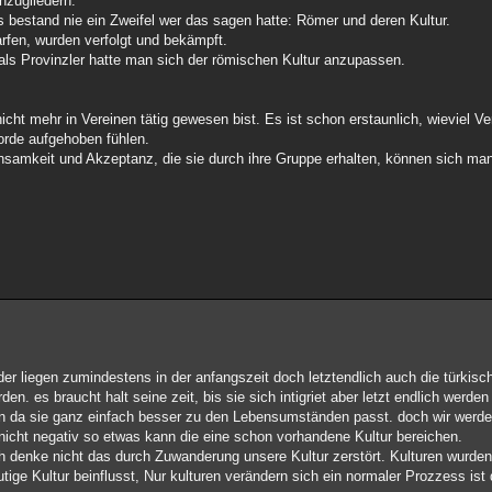
inzugliedern.
s bestand nie ein Zweifel wer das sagen hatte: Römer und deren Kultur.
arfen, wurden verfolgt und bekämpft.
als Provinzler hatte man sich der römischen Kultur anzupassen.
icht mehr in Vereinen tätig gewesen bist. Es ist schon erstaunlich, wieviel V
orde aufgehoben fühlen.
nsamkeit und Akzeptanz, die sie durch ihre Gruppe erhalten, können sich man
der liegen zumindestens in der anfangszeit doch letztendlich auch die türkis
 es braucht halt seine zeit, bis sie sich intigriet aber letzt endlich werden s
ein da sie ganz einfach besser zu den Lebensumständen passt. doch wir wer
n nicht negativ so etwas kann die eine schon vorhandene Kultur bereichen.
ich denke nicht das durch Zuwanderung unsere Kultur zerstört. Kulturen wurden 
ige Kultur beinflusst, Nur kulturen verändern sich ein normaler Prozzess ist 