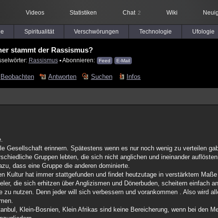
Videos
Statistiken
Chat
Wiki
Neuig
2
le
Spiritualität
Verschwörungen
Technologie
Ufologie
er stammt der Rassismus?
sselwörter:
Rassismus
▪ Abonnieren:
Feed
E-Mail
Beobachten
Antworten
Suchen
Infos
e.
lle Gesellschaft erinnern. Spätestens wenn es nur noch wenig zu verteilen gab
schiedliche Gruppen lebten, die sich nicht anglichen und ineinander auflösten
dazu, dass eine Gruppe die anderen dominierte.
en Kultur hat immer stattgefunden und findet heutzutage in verstärktem Maße
ler, die sich erhitzen über Anglizismen und Dönerbuden, scheitern einfach an
zu nutzen. Denn jeder will sich verbessern und vorankommen . Also wird alle
mmen.
tanbul, Klein-Bosnien, Klein Afrikas sind keine Bereicherung, wenn bei den M