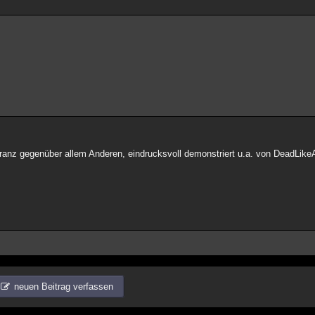
ranz gegenüber allem Anderen, eindrucksvoll demonstriert u.a. von DeadLik
neuen Beitrag verfassen