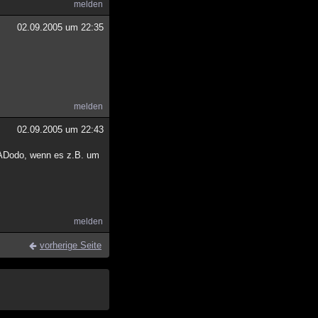
melden
02.09.2005 um 22:35
melden
02.09.2005 um 22:43
eADodo, wenn es z.B. um
melden
vorherige Seite