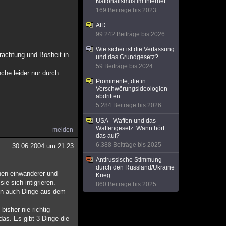
Nationalismus im Internet....
169 Beiträge bis 2023
AfD
99.242 Beiträge bis 2026
Wie sicher ist die Verfassung
erachtung und Bosheit in
und das Grundgesetz?
59 Beiträge bis 2024
che leider nur durch
Prominente, die in
Verschwörungsideologien
abdriften
5.284 Beiträge bis 2026
USA - Waffen und das
Waffengesetz. Wann hört
melden
das auf?
6.388 Beiträge bis 2025
30.06.2004 um 21:23
Antirussische Stimmung
durch den Russland/Ukraine
chen einwanderer und
Krieg
ie sich intigrieren.
860 Beiträge bis 2025
den auch Dinge aus dem
bisher nie richtig
das. Es gibt 3 Dinge die