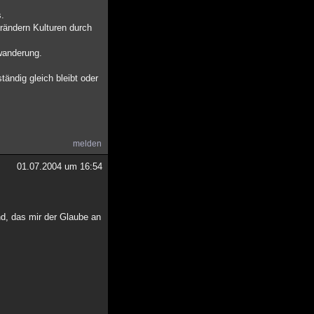
s.
rändern Kulturen durch
wanderung.
ändig gleich bleibt oder
melden
01.07.2004 um 16:54
nd, das mir der Glaube an