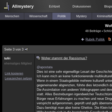
Allmystery
Echtzeit
Diskussionen
Blogs
Menschen
Wissenschaft
Politik
Mystery
Kriminalfäl
Woh
48 Beiträge
▪ Schlü
Rubrik Politik
Seite 3 von 3
Woher stammt der Rassismus?
tofri
ehemaliges Mitglied
@apostata
Dies ist eine sehr eigenwillige Lesart der Geschicht
Link kopieren
Ich kann mich an keine funktionierende multikulture
Lesezeichen setzen
Wenn in einem Staatsgebilde mehrere kulturell unter
gegeneinander abgrenzten, führte dies letzendlich 
Die Assimilation von anderen Volksgruppen und der
statt. Alles Bestrebungen irgendwelcher Teutschtüme
Bürger neue Erfahrungen zu machen und neue Dinge 
verspricht aufgenommen, geprüft und ggfs überno
Dazu benötigt man aber keine Ghettos. Die Klein-Is