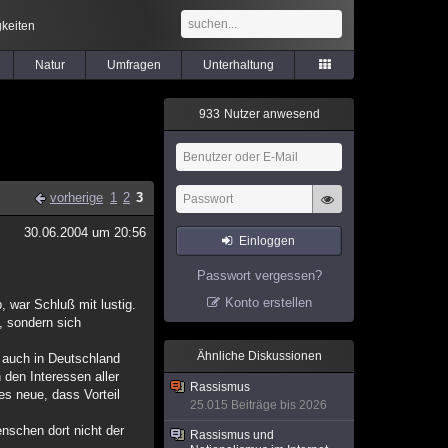
keiten
Natur
Umfragen
Unterhaltung
9
3
3
Nutzer anwesend
vorherige
1
2
3
30.06.2004 um 20:56
Einloggen
Passwort vergessen?
Konto erstellen
, war Schluß mit lustig.
, sondern sich
Ähnliche Diskussionen
 auch in Deutschland
 den Interessen aller
Rassismus
s neue, dass Vorteil
25.015 Beiträge bis 2026
enschen dort nicht der
Rassismus und