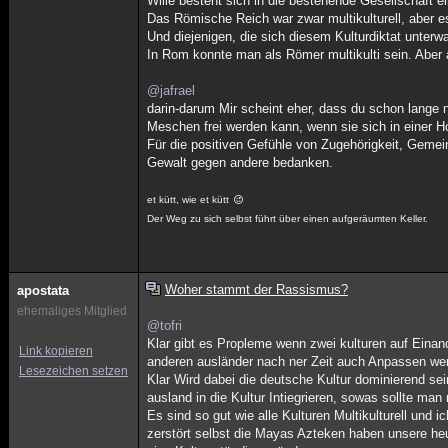
Wille besteht sich in die bestehende Gesellschaft e
Das Römische Reich war zwar multikulturell, aber e
Und diejenigen, die sich diesem Kulturdiktat unterw
In Rom konnte man als Römer multikulti sein. Aber 
@jafrael
darin-darum Mir scheint eher, dass du schon lange n
Meschen frei werden kann, wenn sie sich in einer H
Für die positiven Gefühle von Zugehörigkeit, Gemei
Gewalt gegen andere bedanken.
et kütt, wie et kütt
Der Weg zu sich selbst führt über einen aufgeräumten Keller.
Woher stammt der Rassismus?
apostata
ehemaliges Mitglied
@tofri
Klar gibt es Propleme wenn zwei kulturen auf Einan
Link kopieren
anderen ausländer nach ner Zeit auch Anpassen werden.
Lesezeichen setzen
Klar Wird dabei die deutsche Kultur dominierend s
ausland in die Kultur Intiegrieren, sowas sollte ma
Es sind so gut wie alle Kulturen Multikulturell und 
zerstört selbst die Mayas Azteken haben unsere heut