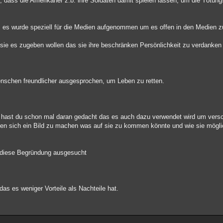
n, dass die Amerikaner z.b. ihre Soldaten damit spielen lassen, um die Tötun
n, es wurde speziell für die Medien aufgenommen um es offen in den Medien z
 sie es zugeben wollen das sie ihre beschränken Persönlichkeit zu verdanken
nschen freundlicher ausgesprochen, um Leben zu retten.
d, hast du schon mal daran gedacht das es auch dazu verwendet wird um versc
ben sich ein Bild zu machen was auf sie zu kommen könnte und wie sie mögl
ur diese Begründung ausgesucht
das es weniger Vorteile als Nachteile hat.