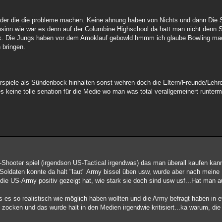
er die die probleme machen. Keine ahnung haben von Nichts und dann Die S
inn wie war es denn auf der Columbine Highschool da hatt man nicht denn S
. Die Jungs haben vor dem Amoklauf gebowld hmmm ich glaube Bowling mac
 bringen.
rspiele als Sündenbock hinhalten sonst wehren doch die Eltern/Freunde/Lehr
s keine tolle senation für die Medie wo man was total verallgemeinert runte
-Shooter spiel (irgendson US-Tactical irgendwas) das man überall kaufen kan
ie Soldaten konnte da halt "laut" Army bissel üben usw, wurde aber nach mein
e US-Army positiv gezeigt hat, wie stark sie doch sind usw usf...Hat man au
s es so realistisch wie möglich haben wollten und die Army befragt haben in e
lt zocken und das wurde halt in den Medien irgendwie kritisiert...ka warum, di