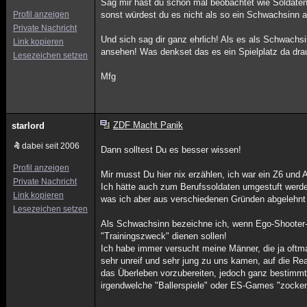
Sag mir hast du schon mal beobachtet wie Soldaten ih
Profil anzeigen
sonst würdest du es nicht als so ein Schwachsinn 
Private Nachricht
Und sich sag dir ganz ehrlich! Als es als Schwachsi
Link kopieren
ansehen! Was denkset das es ein Spielplatz da drau
Lesezeichen setzen
Mfg
ZDF Macht Panik
starlord
dabei seit 2006
Dann solltest Du es besser wissen!
Profil anzeigen
Mir musst Du hier nix erzählen, ich war ein Z6 und A
Private Nachricht
Ich hätte auch zum Berufssoldaten umgestuft werd
Link kopieren
was ich aber aus verschiedenen Gründen abgelehnt
Lesezeichen setzen
Als Schwachsinn bezeichne ich, wenn Ego-Shooter-
"Trainingszweck" dienen sollen!
Ich habe immer versucht meine Männer, die ja oftm
sehr unreif und sehr jung zu uns kamen, auf die Rea
das Überleben vorzubereiten, jedoch ganz bestimmt 
irgendwelche "Ballerspiele" oder ES-Games "zocken