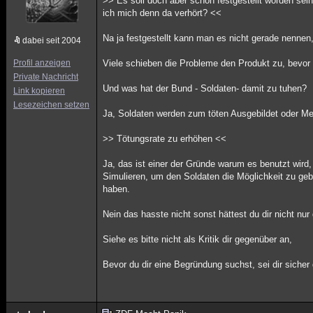
>> Es soll doch aber schon festgestellt worden sei
ich mich denn da verhört? <<
Na ja festgestellt kann man es nicht gerade nenne
dabei seit 2004
Profil anzeigen
Viele schieben die Probleme den Produkt zu, bevor
Private Nachricht
Und was hat der Bund - Soldaten- damit zu tuhen?
Link kopieren
Lesezeichen setzen
Ja, Soldaten werden zum töten Ausgebildet oder Me
>> Tötungsrate zu erhöhen <<
Ja, das ist einer der Gründe warum es benutzt wir
Simulieren, um den Soldaten die Möglichkeit zu ge
haben.
Nein das hasste nicht sonst hättest du dir nicht n
Siehe es bitte nicht als Kritik dir gegenüber an,
Bevor du dir eine Begründung suchst, sei dir sicher 