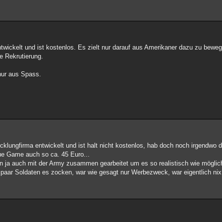
wickelt und ist kostenlos. Es zielt nur darauf aus Amerikaner dazu zu bewe
ie Rekrutierung.
nur aus Spass.
lungfirma entwickelt und ist halt nicht kostenlos, hab doch noch irgendwo de
e Game auch so ca. 45 Euro...
en ja auch mit der Army zusammen gearbeitet um es so realistisch wie mögli
 paar Soldaten es zocken, war wie gesagt nur Werbezweck, war eigentlich nix 