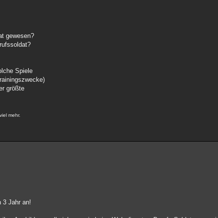
dat gewesen?
erufssoldat?
lche Spiele
Trainingszwecke)
er größte
iel mehr.
 3 Jahr an!