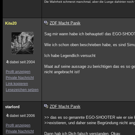
Die Wahrheit schmerzt manchmal, aber die Luege dahinter noch v
ZDF Macht Panik
Kite20
Sag mir wann habe ich behauptet! das EGO-SHOOT
Wie ich schon oben beschrieben habe, es sind Si
Ich habe Legendlich versucht
dabei seit 2004
Maat auf seine aussage zu berichtigen das es so 
Profil anzeigen
nicht angebracht ist!
Private Nachricht
Link kopieren
Lesezeichen setzen
ZDF Macht Panik
starlord
dabei seit 2006
>> das es so genannte EGO-SHOOTER wie er sie k
>>existieren, und daher seine Begründung nicht ang
Profil anzeigen
Private Nachricht
Dann hab ich Dich falsch verstanden. Okay.