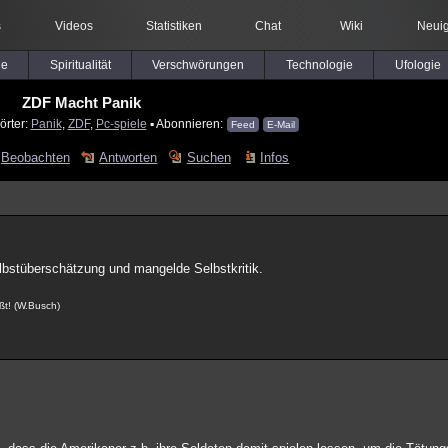
s
Videos
Statistiken
Chat
Wiki
Neuig
le
Spiritualität
Verschwörungen
Technologie
Ufologie
ZDF Macht Panik
örter:
Panik
,
ZDF
,
Pc-spiele
▪ Abonnieren:
Feed
E-Mail
Beobachten
Antworten
Suchen
Infos
elbstüberschätzung und mangelde Selbstkritik.
äßt! (W.Busch)