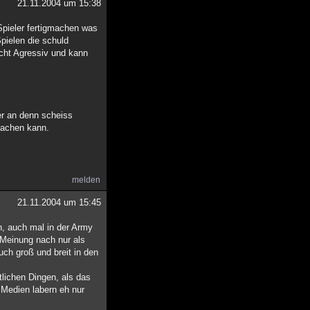
21.11.2004 um 15:38
pieler fertigmachen was
pielen die schuld
ht Agressiv und kann
er an denn scheiss
rmachen kann.
melden
21.11.2004 um 15:45
n, auch mal in der Army
e Meinung nach nur als
ch groß und breit in den
tlichen Dingen, als das
e Medien labern eh nur