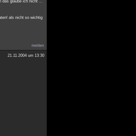
 das glaube ich nicht ...
ten! als nicht so wichtig
melden
21.11.2004 um 13:30