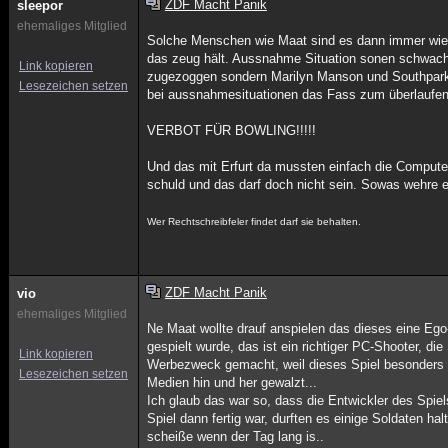
ZDF Macht Panik
sleepor
ehemaliges Mitglied
Solche Menschen wie Maat sind es dann immer wied
das zeug hält. Aussnahme Situation sonen schwachs
Link kopieren
zugezoggen sondern Marilyn Manson und Southpark
Lesezeichen setzen
bei aussnahmesituationen das Fass zum überlaufen
VERBOT FÜR BOWLING!!!!!
Und das mit Erfurt da mussten einfach die Compute
schuld und das darf doch nicht sein. Sowas wehre e
Wer Rechtschreibfeler findet darf sie behalten.
ZDF Macht Panik
vio
ehemaliges Mitglied
Ne Maat wollte drauf anspielen das dieses eine Ego
gespielt wurde, das ist ein richtiger PC-Shooter, d
Link kopieren
Werbezweck gemacht, weil dieses Spiel besonders di
Lesezeichen setzen
Medien hin und her gewalzt...
Ich glaub das war so, dass die Entwickler des Spiel
Spiel dann fertig war, durften es einige Soldaten ha
scheiße wenn der Tag lang is..