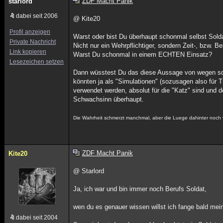
ZDF Macht Panik
starlord
dabei seit 2006
@ Kite20
Profil anzeigen
Warst oder bist Du überhaupt schonmal selbst Sol
Private Nachricht
Nicht nur ein Wehrpflichtiger, sondern Zeit-, bzw. B
Link kopieren
Warst Du schonmal in einem ECHTEN Einsatz?
Lesezeichen setzen
Dann wüsstest Du das diese Aussage von wegen so
könnten ja als "Simulationen" (sozusagen also für 
verwendet werden, absolut für die "Katz" sind und d
Schwachsinn überhaupt.
Die Wahrheit schmerzt manchmal, aber die Luege dahinter noch v
ZDF Macht Panik
Kite20
@ Starlord
Ja, ich war und bin immer noch Berufs Soldat,
wen du es genauer wissen willst ich fange bald mein
dabei seit 2004