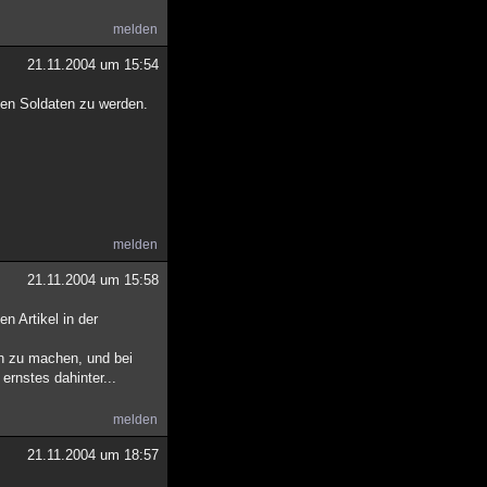
melden
21.11.2004 um 15:54
gen Soldaten zu werden.
melden
21.11.2004 um 15:58
n Artikel in der
ch zu machen, und bei
ernstes dahinter...
melden
21.11.2004 um 18:57