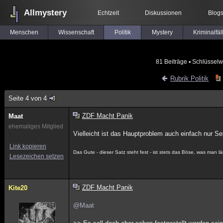
Allmystery
Echtzeit
Diskussionen
Blog
Menschen
Wissenschaft
Politik
Mystery
Kriminalfäl
81 Beiträge
▪ Schlüsselw
Rubrik Politik
Seite 4 von 4
ZDF Macht Panik
Maat
ehemaliges Mitglied
Vielleicht ist das Hauptproblem auch einfach nur S
Link kopieren
Das Gute - dieser Satz steht fest - ist stets das Böse, was man l
Lesezeichen setzen
ZDF Macht Panik
Kite20
@Maat