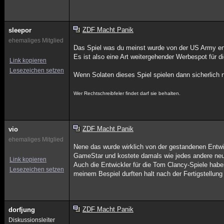
ZDF Macht Panik
sleepor
ehemaliges Mitglied
Das Spiel was du meinst wurde von der US Army ent
Es ist also eine Art weitergehender Werbespot für d
Link kopieren
Lesezeichen setzen
Wenn Solaten dieses Spiel spielen dann sicherlich 
Wer Rechtschreibfeler findet darf sie behalten.
ZDF Macht Panik
vio
ehemaliges Mitglied
Nene das wurde wirklich von der gestandenen Entwick
GameStar und kostete damals wie jedes andere neu
Link kopieren
Auch die Entwickler für die Tom Clancy-Spiele hab
Lesezeichen setzen
meinem Bespiel durften halt nach der Fertigstellung
ZDF Macht Panik
dorfjung
Diskussionsleiter