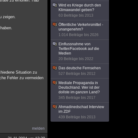
gsrate zu erhöhen. Hab
Wird es Kriege durch den
Klimawandel geben?
63 Beiträge bis 2013
u zeigen.
Öffentliche Verkehrsmittel -
 haben.
unangenehm?
1.014 Beiträge bis 2026
Einflussnahme von
Twitter/Facebook auf die
Medien
20 Beiträge bis 2022
Das deutsche Fernsehen
hiedene Situation zu
527 Beiträge bis 2012
iche Fehler zu vermeiden
Mediale Propaganda in
Deutschland. Wer ist der
dollste im ganzen Land?
345 Beiträge bis 2017
Ahmadinedschad Interview
im ZDF
439 Beiträge bis 2013
melden