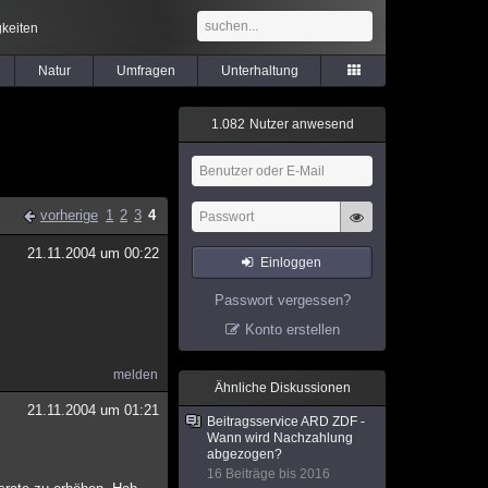
keiten
Natur
Umfragen
Unterhaltung
1
.
0
8
2
Nutzer anwesend
vorherige
1
2
3
4
21.11.2004 um 00:22
Einloggen
Passwort vergessen?
Konto erstellen
melden
Ähnliche Diskussionen
21.11.2004 um 01:21
Beitragsservice ARD ZDF -
Wann wird Nachzahlung
abgezogen?
16 Beiträge bis 2016