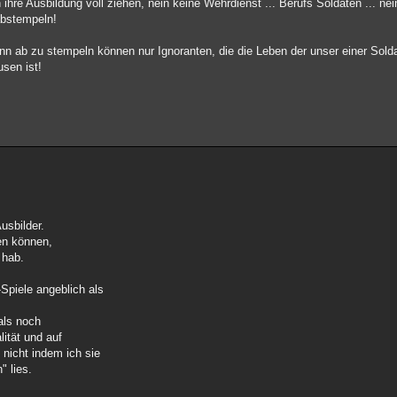
re Ausbildung voll ziehen, nein keine Wehrdienst ... Berufs Soldaten ... nein
abstempeln!
nn ab zu stempeln können nur Ignoranten, die die Leben der unser einer Solda
sen ist!
usbilder.
en können,
 hab.
Spiele angeblich als
als noch
lität und auf
nicht indem ich sie
" lies.