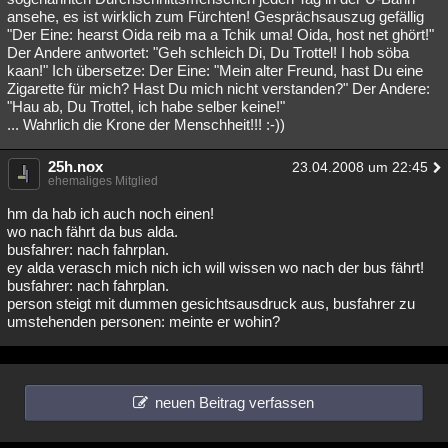
ansehe, es ist wirklich zum Fürchten! Gesprächsauszug gefällig
"Der Eine: hearst Oida reib ma a Tchik uma! Oida, host net ghört!"
Der Andere antwortet: "Geh schleich Di, Du Trottel! I hob söba
kaan!" Ich übersetze: Der Eine: "Mein alter Freund, hast Du eine
Zigarette für mich? Hast Du mich nicht verstanden?" Der Andere:
"Hau ab, Du Trottel, ich habe selber keine!"
... Wahrlich die Krone der Menschheit!!! :-))
25h.nox
23.04.2008 um 22:45
ehemaliges Mitglied
hm da hab ich auch noch einen!
wo nach fährt da bus alda.
busfahrer: nach fahrplan.
ey alda verasch mich nich ich will wissen wo nach der bus fährt!
busfahrer: nach fahrplan.
person steigt mit dummen gesichtsausdruck aus, busfahrer zu
umstehenden personen: meinte er wohin?
neuen Beitrag verfassen