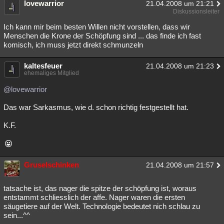
lovewarrior
21.04.2008 um 21:21
Besucht
Teilgenommen
Alle
Neue
Geschlossen
Diskussionsleiter
Ich kann mir beim besten Willen nicht vorstellen, dass wir
Lesenswert
Schlüsselwörter
Menschen die Krone der Schöpfung sind ... das finde ich fast
komisch, ich muss jetzt direkt schmunzeln
kaltesfeuer
21.04.2008 um 21:23
ehemaliges Mitglied
@lovewarrior
Das war Sarkasmus, wie d. schon richtig festgestellt hat.
K.F.
Gruselschinken
21.04.2008 um 21:57
tatsache ist, das nager die spitze der schöpfung ist, woraus
entstammt schliesslich der affe. Nager waren die ersten
säugetiere auf der Welt. Technologie bedeutet nich schlau zu
sein...^^