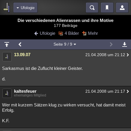
Ufologie
Bereiche
Die verschiedenen Alienrassen und ihre Motive
177 Beiträge
Echtzeit
Diskussionen
Blogs
Videos
Statistiken
Ufologie
4 Bilder
Mehr
Chat
Wiki
Neuigkeiten
Seite
9
/ 9
meine Rubriken
13.09.07
21.04.2008 um 21:12
Menschen
Wissenschaft
Politik
Mystery
Kriminalfälle
Spiritualität
Verschwörungen
Technologie
Ufologie
Sarkasmus ist die Zuflucht kleiner Geister.
d.
Natur
Umfragen
Unterhaltung
weitere Rubriken
kaltesfeuer
21.04.2008 um 21:17
ehemaliges Mitglied
Philosophie
Träume
Orte
Esoterik
Literatur
Wer mit kurzem Sätzen klug zu wirken versucht, hat damit meist
Astronomie
Helpdesk
Gruppen
Gaming
Filme
Erfolg.
Musik
Clash
Verbesserungen
Allmystery
English
K.F.
Übersichten