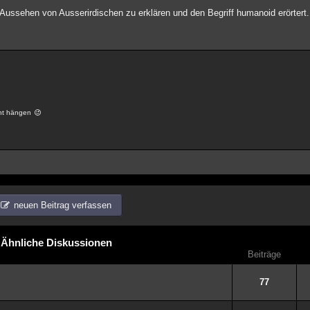
 Aussehen von Ausserirdischen zu erklären und den Begriff humanoid erörtert.
cht hängen
neuen Beitrag verfassen
Ähnliche Diskussionen
Beiträge
77