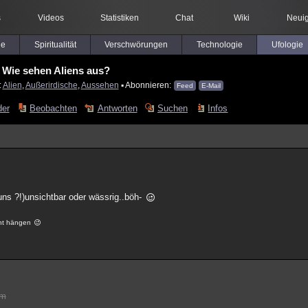
s
Videos
Statistiken
Chat
Wiki
Neuig
le
Spiritualität
Verschwörungen
Technologie
Ufologie
Wie sehen Aliens aus?
:
Alien
,
Außerirdische
,
Aussehen
▪ Abonnieren:
Feed
E-Mail
der
Beobachten
Antworten
Suchen
Infos
 uns ?!)unsichtbar oder wässrig..böh-
cht hängen
tm