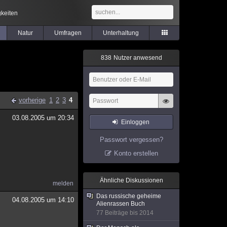
keiten
Natur
Umfragen
Unterhaltung
8
3
8
Nutzer anwesend
vorherige
1
2
3
4
03.08.2005 um 20:34
Einloggen
Passwort vergessen?
Konto erstellen
Ähnliche Diskussionen
melden
Das russische geheime
04.08.2005 um 14:10
Alienrassen Buch
77 Beiträge bis 2014