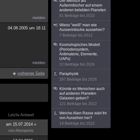
Der Mensch als
Außerirdischer auf einem
anderen belebten Planeten
81 Beiträge bis 2023
melden
Wieso "weiß" man wie
04.08.2005 um 18:11
Ausserirdische aussehen?
7 Beiträge bis 2012
Kosmologisches Modell
(Periodensystem,
Antimaterie, Elemente,
UAPs)
melden
22 Beiträge bis 2026
vorherige Seite
Paraphysik
267 Beiträge bis 2026
Könnte es Menschen auch
auf anderen Planeten
Galaxien geben?
121 Beiträge bis 2022
Welche Alien Rasse wärt Ihr
Letzte Antwort
von Aussehen her?
19 Beiträge bis 2022
am 15.07.2014 »
von
Alienpenis