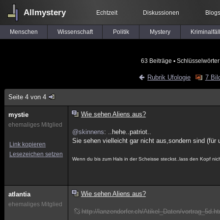
Allmystery
Echtzeit
Diskussionen
Blog
Menschen
Wissenschaft
Politik
Mystery
Kriminalfäl
63 Beiträge
▪ Schlüsselwörter
Rubrik Ufologie
7 Bil
Seite 4 von 4
Wie sehen Aliens aus?
mystie
ehemaliges Mitglied
@skinnens
: ..hehe..patriot..
Sie sehen vielleicht gar nicht aus,sondern sind (für
Link kopieren
Lesezeichen setzen
Wenn du bis zum Hals in der Scheisse steckst..lass den Kopf ni
Wie sehen Aliens aus?
atlantia
ehemaliges Mitglied
http://lanzendorfer.ch/Atikel_Daten/vortrag_5d.h