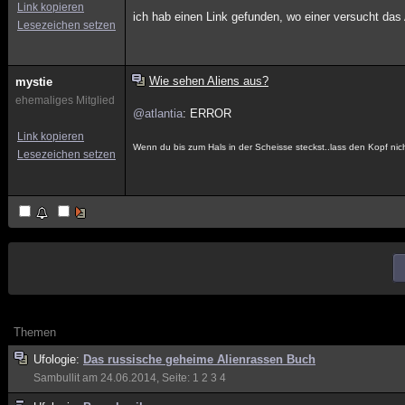
Link kopieren
ich hab einen Link gefunden, wo einer versucht das
Lesezeichen setzen
Wie sehen Aliens aus?
mystie
ehemaliges Mitglied
@atlantia
: ERROR
Link kopieren
Wenn du bis zum Hals in der Scheisse steckst..lass den Kopf ni
Lesezeichen setzen
Themen
Ufologie:
Das russische geheime Alienrassen Buch
Sambullit
am 24.06.2014, Seite:
1
2
3
4