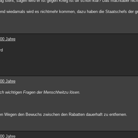
steht, sagen wird er ist gegen Krieg ist dir schon klar? Das machtaber nicht
hend wiedamals wird es nichtmehr kommen, dazu haben die Staatschefs der g
100 Jahre
rd
100 Jahre
lich wichtigen Fragen der Menschheitzu lösen.
hen Wegen den Bewuchs zwischen den Rabatten dauerhaft zu entfernen.
100 Jahre