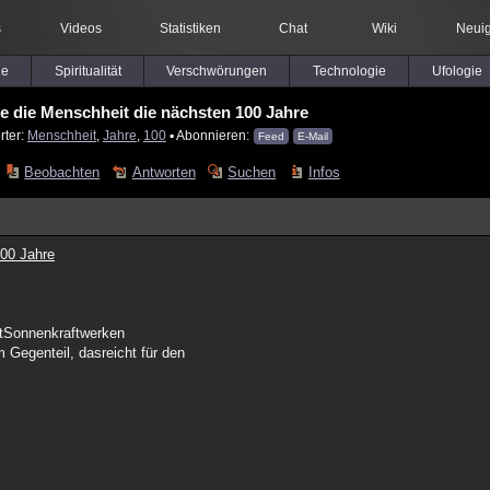
s
Videos
Statistiken
Chat
Wiki
Neuig
le
Spiritualität
Verschwörungen
Technologie
Ufologie
e die Menschheit die nächsten 100 Jahre
rter:
Menschheit
,
Jahre
,
100
▪ Abonnieren:
Feed
E-Mail
Beobachten
Antworten
Suchen
Infos
100 Jahre
itSonnenkraftwerken
m Gegenteil, dasreicht für den