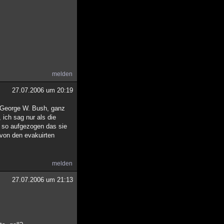
melden
27.07.2006 um 20:19
t George W. Bush, ganz
 ich sag nur als die
n so aufgezogen das sie
 von den evakuirten
melden
27.07.2006 um 21:13