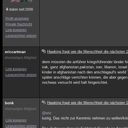
dabei seit 2006
Profil anzeigen
Private Nachricht
Link kopieren
Lesezeichen setzen
Hawking fragt wie die Menschheit die nächsten 
ericcartman
ehemaliges Mitglied
denn müssten die anführer kriegsführender länder h
irak, ganz afghanistan,pakistan, iran, libanon, israe
Link kopieren
kinder in afghanistan nach den anschlagauf's world 
Lesezeichen setzen
später anschläge verrichten können, die aber gege
nochwas versucht wird halt hingerichtet.
Hawking fragt wie die Menschheit die nächsten 
bonk
ehemaliges Mitglied
@eric
lustig, Das nicht zur Kenntnis nehmen zu wollen/kön
Link kopieren
Lesezeichen setzen