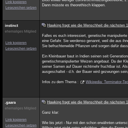
Link kopieren
Dann müsste es theorethisch klappen.
Lesezeichen setzen
Hawking fragt wie die Menschheit die nächsten 
instinct
ehemaliges Mitglied
Falles es euch interessiert, genetische manipuliert
eine Gefahr. Sie werdenso genannt, weil die aus i
Link kopieren
Sie befruchtenwilde Pflanzen und sorgen dafür das
Lesezeichen setzen
Ein Kleinbauer baut in Indien seinen seit Generatio
genetischmanipulierter Weizen angebaut. Da der Kle
seiner Samen auf Dauer nichtmehr fruchtbar ist. A
ausgeschaltet - d.h. der Bauer wird gezwungen sein,
Infos zu dem Thema :
Wikipedia: Terminator-Te
Hawking fragt wie die Menschheit die nächsten 
.gaara
ehemaliges Mitglied
Ganz klar:
Link kopieren
Wie bis jetzt - Nur mit den schon erwähnten unters
Lesezeichen setzen
Willsie jetzt nicht extra aufzählen.. aber die Frage 