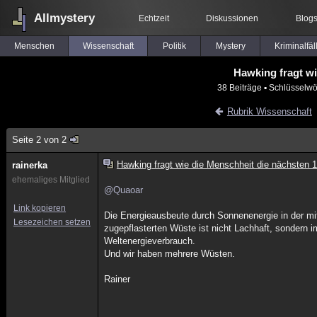
Allmystery
Echtzeit
Diskussionen
Blog
Menschen
Wissenschaft
Politik
Mystery
Kriminalfäl
Hawking fragt wi
38 Beiträge
▪ Schlüsselwö
Rubrik Wissenschaft
Seite 2 von 2
Hawking fragt wie die Menschheit die nächsten 
rainerka
ehemaliges Mitglied
@Quaoar
Link kopieren
Die Energieausbeute durch Sonnenenergie in der m
Lesezeichen setzen
zugepflasterten Wüste ist nicht Lachhaft, sondern i
Weltenergieverbrauch.
Und wir haben mehrere Wüsten.
Rainer