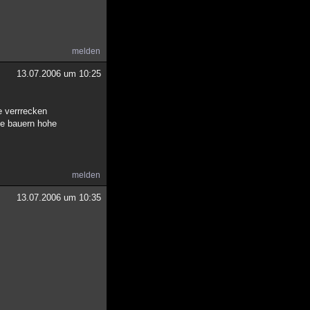
melden
13.07.2006 um 10:25
e verrrecken
ie bauern hohe
melden
13.07.2006 um 10:35