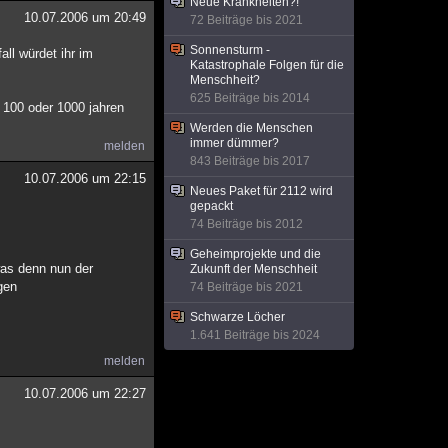
Neue Krankheiten?!
10.07.2006 um 20:49
72 Beiträge bis 2021
Sonnensturm -
all würdet ihr im
Katastrophale Folgen für die
Menschheit?
625 Beiträge bis 2014
, 100 oder 1000 jahren
Werden die Menschen
immer dümmer?
melden
843 Beiträge bis 2017
10.07.2006 um 22:15
Neues Paket für 2112 wird
gepackt
74 Beiträge bis 2012
Geheimprojekte und die
as denn nun der
Zukunft der Menschheit
gen
74 Beiträge bis 2021
Schwarze Löcher
1.641 Beiträge bis 2024
melden
10.07.2006 um 22:27