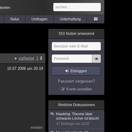
keiten
Natur
Umfragen
Unterhaltung
5
5
3
Nutzer anwesend
vorherige
1
2
10.07.2006 um 20:19
Einloggen
Passwort vergessen?
Konto erstellen
Ähnliche Diskussionen
Hawking: Theorie über
schwarze Löcher ist falsch!
47 Beiträge bis 2020
melden