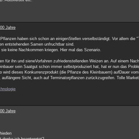
100 Jahre
e Pflanzen haben sich schon an einigenStellen verselbständigt. Vor allem die 
hnen entstehenden Samen unfruchtbar sind.
s sie keine Nachkommen kriegen. Hier mal das Szenario.
nen für ihn und sieneVorfahren zufriedenstellenden Weizen an. Auf einem Nach
inbauer sein Saatgut schon immer selbstproduziert hat, hat er nun das Probl
lso wird dieses Konkurrenzprodukt (die Pflanze des Kleinbauern) aufDauer vo
 auflängere Sicht, auch auf Terminatorpflanzen zurückzugreifen. Tolle Market
chnologie
100 Jahre
chieden
ist denke ich beantwortet?