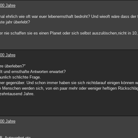
100 Jahre
al ehrlich wie oft war euer lebenernsthaft bedroht? Und wieoft wäre dass der f
te jahr überlebt?
r nie schaffen sie es einen Planet oder sich selbst auszulöschen,nicht in 10
100 Jahre
re überleben?"
lt und ernsthafte Antworten erwartet?
unlich schlichte Frage.
r gegenüber. Und schon immer haben sie sich nichtdarauf einigen können w
e Menschen werden sich, von ein paar mehr oder weniger heftigen Rückschlä
zehntausend Jahre.
100 Jahre
B. Autoverbot etc.