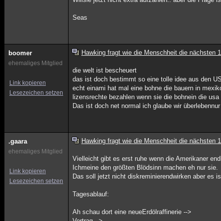
Seas
Hawking fragt wie die Menschheit die nächsten 
boomer
ehemaliges Mitglied
die welt ist bescheuert
das ist doch bestimmt so eine tolle idee aus den
Link kopieren
echt einami hat mal eine bohne die bauern in mexik
Lesezeichen setzen
lizensrechte bezahlen wenn sie die bohnein die usa 
Das ist doch net normal ich glaube wir überlebennur
Hawking fragt wie die Menschheit die nächsten 
.gaara
ehemaliges Mitglied
Vielleicht gibt es erst ruhe wenn die Amerikaner en
Ichmeine den größten Blödsinn machen eh nur sie.
Link kopieren
Das soll jetzt nicht diskreminierendwirken aber es ist 
Lesezeichen setzen
Tagesablauf:
Ah schau dort eine neueErdölraffinerie -->
Vertrag -->