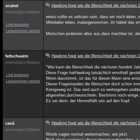
Hawking fragt wie die Menschheit die nächsten 
sirahel
ehemaliges Mitglied
wieso sollte es seltsam sein, dass wir noch leben, m
Mittelalter leben, malangenommen, ihr hättet das ers
Link kopieren
Lesezeichen setzen
Menschen probieren alles aus,dass machbar ist, abe
Hawking fragt wie die Menschheit die nächsten 
fettschwalm
ehemaliges Mitglied
"Wie kann die Menschheit die nächsten hundert Jah
Diese Frage hatHawking tatsächlich ernsthaft gestel
Link kopieren
Wenn dasstimmt, ist das für diesen Mann eine ersta
Lesezeichen setzen
Dieser Fragestanden die Menschen doch schon imme
Königsweg ist. Das wird auch so weitergehen unddi
abgesehen,durchwurschteln. Bestimmt noch einige 
Es sei denn, der Himmelfällt uns auf den Kopf.
Hawking fragt wie die Menschheit die nächsten 
caná
ehemaliges Mitglied
Würde sagen normal weitermachen, wie jetzt.
Bloß etwas weniger Luftverschmutzungbetreibne, z.