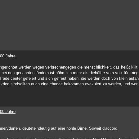
100 Jahre
ingerichtet werden wegen verbrechengegen die menschlichkeit. das heißt kill
l. bei den genannten ländern ist nähmlich mehr als diehälfte vom volk für krieg,
Trade center gefeiert und sich gefreut haben, die werden doch von klein aufa
n krieg sindsollten auch eine chance bekommen evakuiert zu werden, und wer
100 Jahre
nen/dürfen, deuteteindeutig auf eine hohle Birne. Soweit d'accord.