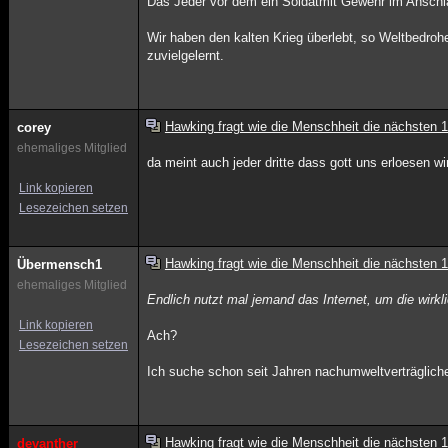
Das Jeder vor dem ein Soldatmit Gewehr im Anschlag 
Wir haben den kalten Krieg überlebt, so Weltbedro
zuvielgelernt.
Hawking fragt wie die Menschheit die nächsten 
corey
ehemaliges Mitglied
da meint auch jeder dritte dass gott uns erloesen wi
Link kopieren
Lesezeichen setzen
Hawking fragt wie die Menschheit die nächsten 
Übermensch1
ehemaliges Mitglied
Endlich nutzt mal jemand das Internet, um die wirk
Link kopieren
Ach?
Lesezeichen setzen
Ich suche schon seit Jahren nachumweltverträglic
Hawking fragt wie die Menschheit die nächsten 
devanther