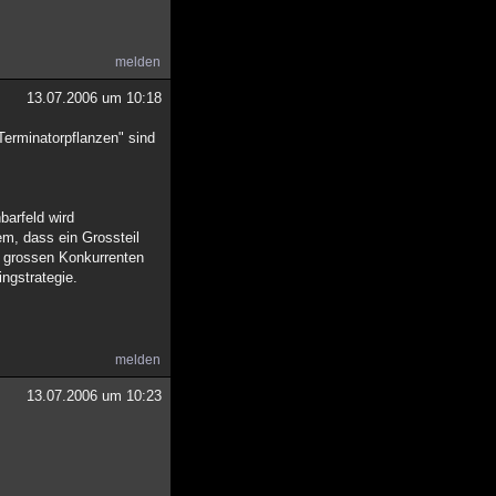
melden
13.07.2006 um 10:18
"Terminatorpflanzen" sind
barfeld wird
em, dass ein Grossteil
m grossen Konkurrenten
ingstrategie.
melden
13.07.2006 um 10:23