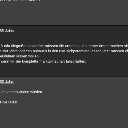
100 Jahre
 USA oda diegroßen konzerne müssen die armen ja uch immer ärmer machen si
o siet jahrhunderten anbauen in den usa sichpatentiern lassen jetzt müssen d
einführen lassen wollen.
 wenn wir die komplette marktwirtschaft labschaffen.
100 Jahre
dlich verschwinden würden.
die ralität: