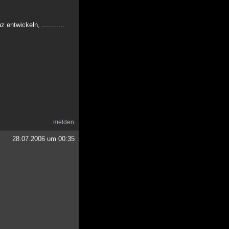
entwickeln, ...........
melden
28.07.2006 um 00:35