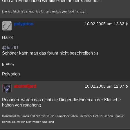
Und am Ende haben wir alle einen an der Klatsche...
Besucht
Teilgenommen
Alle
Neue
Geschlossen
Life is a bitch: it´s cheap, it´s fun and makes you fuckin´ crazy...
Lesenswert
Schlüsselwörter
polyprion
10.02.2005 um 12:32
Hallo!
@AcidU
Schöner kann man das forum nicht beschreiben :-)
gruss,
Polyprion
absimiljard
10.02.2005 um 12:37
Prioanen..waren das nciht die Dinger die Einen an der Klatsche
haben verursachen;)
Manchmal muß man erst sehr tief in die Dunkelheit fallen um wieder Licht zu sehen...danke
denen die mir ein Licht waren und sind