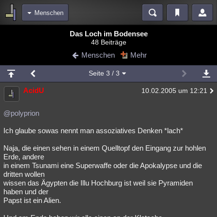
Menschen
Bereiche
Das Loch im Bodensee
48 Beiträge
Echtzeit
Diskussionen
Blogs
Videos
Statistiken
Menschen
Mehr
Chat
Wiki
Neuigkeiten
Seite
3
/ 3
meine Rubriken
AcidU
10.02.2005 um 12:21
Menschen
Wissenschaft
Politik
Mystery
Kriminalfälle
Spiritualität
Verschwörungen
Technologie
Ufologie
@polyprion
Ich glaube sowas nennt man assoziatives Denken *lach*
Natur
Umfragen
Unterhaltung
weitere Rubriken
Naja, die einen sehen in einem Quelltopf den Eingang zur hohlen
Erde, andere
Philosophie
Träume
Orte
Esoterik
Literatur
in einem Tsunami eine Superwaffe oder die Apokalypse und die
dritten wollen
Astronomie
Helpdesk
Gruppen
Gaming
Filme
wissen das Ägypten die Illu Hochburg ist weil sie Pyramiden
haben und der
Musik
Clash
Verbesserungen
Allmystery
English
Papst ist ein Alien.
Übersichten