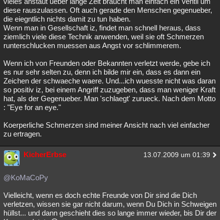
vieles anstaut ueber lange Zeit braucht man einfach ein Ventil um
diese rauszulassen. Oft auch gerade den Menschen gegenueber,
Besucht
Teilgenommen
Alle
Neue
Geschlossen
die eiegntlich nichts damit zu tun haben.
Wenn man in Gesellschaft iz, findet man schnell heraus, dass
Lesenswert
Schlüsselwörter
ziemlich viele diese Technik anwenden, weil sie oft Schmerzen
runterschlucken muessen aus Angst vor schlimmerem.
Wenn ich von Freunden oder Bekannten verletzt werde, gebe ich
es nur sehr selten zu, denn ich bilde mir ein, dass es dann ein
Zeichen der schwaeche waere. Und...ich wuesste nicht was daran
so positiv iz, bei einem Angriff zuzugeben, dass man weniger Kraft
hat, als der Gegenueber. Man 'schlaegt' zurueck. Nach dem Motto
: "Eye for an eye."
Koerperliche Schmerzen sind meiner Ansicht nach viel einfacher
zu ertragen.
KicherErbse
13.07.2009 um 01:39
@KoMaCoPy
Vielleicht, wenn es doch echte Freunde von Dir sind die Dich
verletzen, wissen sie gar nicht darum, wenn Du Dich in Schweigen
hüllst... und dann geschieht dies so lange immer wieder, bis Dir der