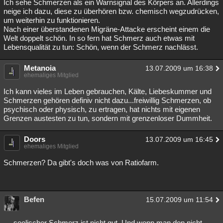
Ich sehe Schmerzen als ein Warnsignal des Körpers an. Allerdings
neige ich dazu, diese zu überhören bzw. chemisch wegzudrücken,
um weiterhin zu funktionieren.
Nach einer überstandenen Migräne-Attacke erscheint einem die
Welt doppelt schön. In so fern hat Schmerz auch etwas mit
Lebensqualität zu tun: Schön, wenn der Schmerz nachlässt.
Metanoia
13.07.2009 um 16:38
ehemaliges Mitglied
Ich kann vieles im Leben gebrauchen, Kälte, Liebeskummer und
Schmerzen gehören definiv nicht dazu...freiwillig Schmerzen, ob
psychisch oder physisch, zu ertragen, hat nichts mit eigenen
Grenzen austesten zu tun, sondern mit grenzenloser Dummheit.
Doors
13.07.2009 um 16:45
ehemaliges Mitglied
Schmerzen? Da gibt's doch was von Ratiofarm.
Befen
15.07.2009 um 11:54
.....seelischer Schmerz ist nicht gut. Und wenn man den nicht