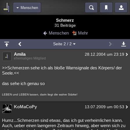
Menschen
Bereiche
Schmerz
31 Beiträge
Echtzeit
Diskussionen
Blogs
Videos
Statistiken
Menschen
Mehr
Chat
Wiki
Neuigkeiten
2
Seite
2
/ 2
meine Rubriken
Amila
28.12.2004 um 23:19
Menschen
Wissenschaft
Politik
Mystery
Kriminalfälle
ehemaliges Mitglied
Spiritualität
Verschwörungen
Technologie
Ufologie
>>Schmerzen sehe ich als bloße Warnsignale des Körpers/ der
Seele.<<
Natur
Umfragen
Unterhaltung
das sehe ich genau so
weitere Rubriken
LEBEN und LEBEN lassen, darin liegt die wahre Stärke!
Philosophie
Träume
Orte
Esoterik
Literatur
KoMaCoPy
13.07.2009 um 00:53
Astronomie
Helpdesk
Gruppen
Gaming
Filme
Musik
Clash
Verbesserungen
Allmystery
English
Humz...Schmerzen sind etwas, das ich gut verheimlichen kann.
Auch, ueber einen laengeren Zeitraum hinweg, aber wenn sich zu
Übersichten