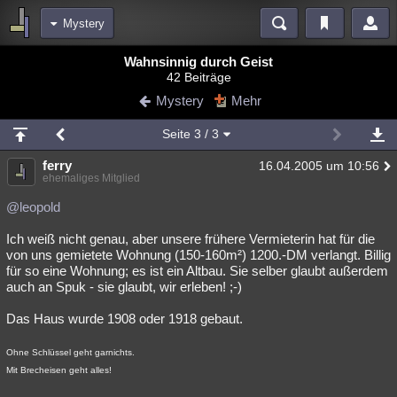
Mystery
Bereiche
Wahnsinnig durch Geist
42 Beiträge
Echtzeit
Diskussionen
Blogs
Videos
Statistiken
Mystery
Mehr
Chat
Wiki
Neuigkeiten
3
Seite
3
/ 3
meine Rubriken
ferry
16.04.2005 um 10:56
Menschen
Wissenschaft
Politik
Mystery
Kriminalfälle
ehemaliges Mitglied
Spiritualität
Verschwörungen
Technologie
Ufologie
@leopold
Ich weiß nicht genau, aber unsere frühere Vermieterin hat für die
Natur
Umfragen
Unterhaltung
von uns gemietete Wohnung (150-160m²) 1200.-DM verlangt. Billig
weitere Rubriken
für so eine Wohnung; es ist ein Altbau. Sie selber glaubt außerdem
auch an Spuk - sie glaubt, wir erleben! ;-)
Philosophie
Träume
Orte
Esoterik
Literatur
Das Haus wurde 1908 oder 1918 gebaut.
Astronomie
Helpdesk
Gruppen
Gaming
Filme
Ohne Schlüssel geht garnichts.
Musik
Clash
Verbesserungen
Allmystery
English
Mit Brecheisen geht alles!
Übersichten