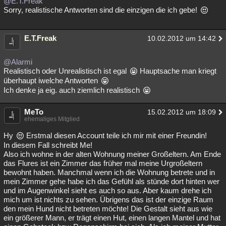
@E.T.Freak
Sorry, realistische Antworten sind die einzigen die ich gebe!
Besucht
Teilgenommen
Alle
Neue
Geschlossen
Lesenswert
Schlüsselwörter
E.T.Freak
10.02.2012 um 14:42
@Alarmi
Realistisch oder Unrealistisch ist egal
Hauptsache man kriegt
überhaupt iwelche Antworten
Ich denke ja eig. auch ziemlich realistisch
MeTo
15.02.2012 um 18:09
ehemaliges Mitglied
Hy
Erstmal diesen Account teile ich mir mit einer Freundin!
In diesem Fall schreibt Me!
Also ich wohne in der alten Wohnung meiner Großeltern. Am Ende
das Flures ist ein Zimmer das früher mal meine Urgroßeltern
bewohnt haben. Manchmal wenn ich die Wohnung betrete und in
mein Zimmer gehe habe ich das Gefühl als stünde dort hinten wer
und im Augenwinkel sieht es auch so aus. Aber kaum drehe ich
mich um ist nichts zu sehen. Übrigens das ist der einzige Raum
den mein Hund nicht betreten möchte! Die Gestalt sieht aus wie
ein größerer Mann, er trägt einen Hut, einen langen Mantel und hat