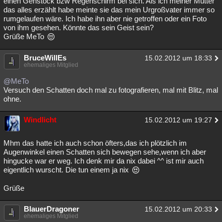
einen Gehstock bzw Regenschirm bei sich. Als ich meiner Mutter
das alles erzählt habe meinte sie das mein Urgroßvater immer so
rumgelaufen wäre. Ich habe ihn aber nie getroffen oder ein Foto
von ihm gesehen. Könnte das sein Geist sein?
Grüße MeTo
BruceWillEs
15.02.2012 um 18:33
ehemaliges Mitglied
@MeTo
Versuch den Schatten doch mal zu fotografieren, mal mit Blitz, mal
ohne.
Windlicht
15.02.2012 um 19:27
Mhm das hatte ich auch schon öfters,das ich plötzlich im
Augenwinkel einen Schatten sich bewegen sehe,wenn ich aber
hingucke war er weg. Ich denk mir da nix dabei ^^ ist mir auch
eigentlich wurscht. Die tun einem ja nix
Grüße
BlauerDragoner
15.02.2012 um 20:33
ehemaliges Mitglied