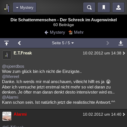
Mystery
Bereiche
Die Schattenmenschen - Der Schreck im Augenwinkel
60 Beiträge
Echtzeit
Diskussionen
Blogs
Videos
Statistiken
Mystery
Mehr
Chat
Wiki
Neuigkeiten
Seite
5
/ 5
meine Rubriken
E.T.Freak
10.02.2012 um 14:38
Menschen
Wissenschaft
Politik
Mystery
Kriminalfälle
Spiritualität
Verschwörungen
Technologie
Ufologie
@sjoerdbos
Wow zum glück bin ich nicht die Einzigste..
@Mereel
Natur
Umfragen
Unterhaltung
Danke. Ich werds mir mal anschauen, villeicht hilft es ja
weitere Rubriken
Aber ich versuche jetzt erstmal nicht mehr so viel daran zu
denken. Je öfter man daran denkt desto intensivster wird es..
Philosophie
Träume
Orte
Esoterik
Literatur
@Alarmi
Kann schon sein. Ist natürlich jetzt die realistischte Antwort.^^
Astronomie
Helpdesk
Gruppen
Gaming
Filme
Alarmi
10.02.2012 um 14:40
Musik
Clash
Verbesserungen
Allmystery
English
Übersichten