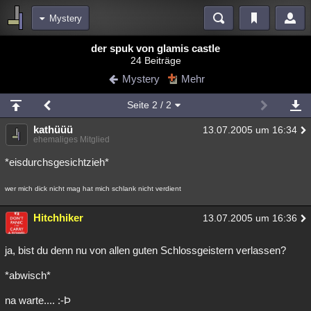
Mystery
Bereiche
der spuk von glamis castle
24 Beiträge
Echtzeit
Diskussionen
Blogs
Videos
Statistiken
Mystery
Mehr
Chat
Wiki
Neuigkeiten
2
Seite
2
/ 2
meine Rubriken
kathüüü
13.07.2005 um 16:34
Menschen
Wissenschaft
Politik
Mystery
Kriminalfälle
ehemaliges Mitglied
Spiritualität
Verschwörungen
Technologie
Ufologie
*eisdurchsgesichtzieh*
Natur
Umfragen
Unterhaltung
wer mich dick nicht mag hat mich schlank nicht verdient
weitere Rubriken
Hitchhiker
13.07.2005 um 16:36
Philosophie
Träume
Orte
Esoterik
Literatur
ja, bist du denn nu von allen guten Schlossgeistern verlassen?
Astronomie
Helpdesk
Gruppen
Gaming
Filme
*abwisch*
Musik
Clash
Verbesserungen
Allmystery
English
na warte.... :-Þ
Übersichten