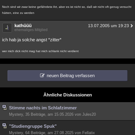
Besucht
Teilgenommen
Alle
Neue
Geschlossen
Noch sind wir zwar keine gefährdete Art, aber es ist nicht so, daß wir nicht oft genug versucht
hätten, eine zu werden
Lesenswert
Schlüsselwörter
kathüüü
13.07.2005 um 19:23
ehemaliges Mitglied
ich hab ja solche angst *zitter*
wer mich dick nicht mag hat mich schlank nicht verdient
neuen Beitrag verfassen
Ähnliche Diskussionen
Stimme nachts im Schlafzimmer
Mystery, 35 Beiträge, am 15.05.2026 von Jules20
"Studiengruppe Spuk"
Mystery, 64 Beiträge, am 27.08.2025 von Fellatix