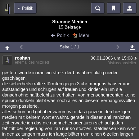
Politik
Bereiche
Stumme Medien
15 Beiträge
Echtzeit
Diskussionen
Blogs
Videos
Statistiken
Politik
Mehr
Chat
Wiki
Neuigkeiten
2
Seite 1 / 1
meine Rubriken
roshan
30.01.2006 um 15:08
Menschen
Wissenschaft
Politik
Mystery
Kriminalfälle
ehemaliges Mitglied
Diskussionsleiter
Spiritualität
Verschwörungen
Technologie
Ufologie
gestern wurde in iran ein streik der busfahrer blutig nieder
geschlagen.
die sicherheitskräfte stürmten gegen 3 uhr morgens häuser von
Natur
Umfragen
Unterhaltung
aufständigen und schlugen auf frauen und kinder ein um sie
weitere Rubriken
danach ohne haftbefehl zu verhaften. von menschenrechten keine
spur.im dunkeln bleibt was noch alles an diesem verhängnisvollen
Philosophie
Träume
Orte
Esoterik
Literatur
morgen passierte.
alles schön und gut aber warum wird das ganze in den hiesigen
Astronomie
Helpdesk
Gruppen
Gaming
Filme
medien mit keinem wort erwähnt. gerade in dieser anti iranichen
zeit erwarte ich das die nachrichtenagenturen sich auf jeden
Musik
Clash
Verbesserungen
Allmystery
English
fehltritt der regierung von iran nur so stürzen. statdessen kein wort
in den zeitungen muss ich lange blätern um einen 6 zeilen langen
Übersichten