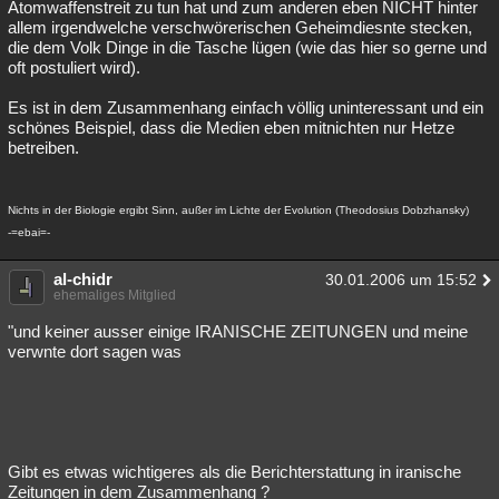
Atomwaffenstreit zu tun hat und zum anderen eben NICHT hinter
allem irgendwelche verschwörerischen Geheimdiesnte stecken,
die dem Volk Dinge in die Tasche lügen (wie das hier so gerne und
oft postuliert wird).
Es ist in dem Zusammenhang einfach völlig uninteressant und ein
schönes Beispiel, dass die Medien eben mitnichten nur Hetze
betreiben.
Nichts in der Biologie ergibt Sinn, außer im Lichte der Evolution (Theodosius Dobzhansky)
-=ebai=-
al-chidr
30.01.2006 um 15:52
ehemaliges Mitglied
"und keiner ausser einige IRANISCHE ZEITUNGEN und meine
verwnte dort sagen was
Gibt es etwas wichtigeres als die Berichterstattung in iranische
Zeitungen in dem Zusammenhang ?