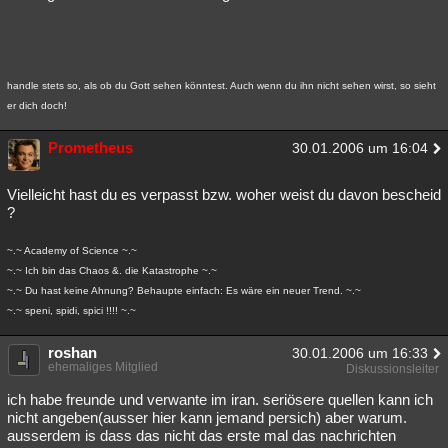
handle stets so, als ob du Gott sehen könntest. Auch wenn du ihn nicht sehen wirst, so sieht
er dich doch!
Prometheus
30.01.2006 um 16:04
Vielleicht hast du es verpasst bzw. woher weist du davon bescheid
?
~.~ Academy of Science ~.~
~.~ Ich bin das Chaos &. die Katastrophe ~.~
~.~ Du hast keine Ahnung? Behaupte einfach: Es wäre ein neuer Trend. ~.~
~.~ speni, spidi, spici !!!! ~.~
roshan
30.01.2006 um 16:33
ehemaliges Mitglied
Diskussionsleiter
ich habe freunde und verwante im iran. seriösere quellen kann ich
nicht angeben(ausser hier kann jemand persich) aber warum.
ausserdem is dass das nicht das erste mal das nachrichten