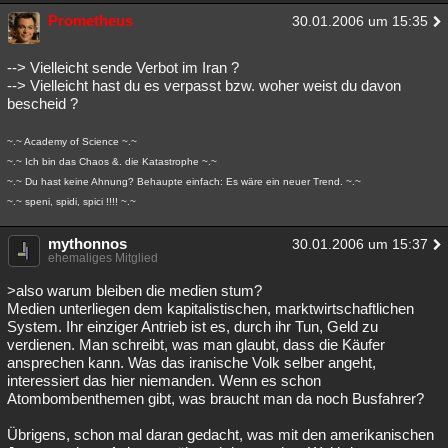
Prometheus
30.01.2006 um 15:35
--> Vielleicht sende Verbot im Iran ?
--> Vielleicht hast du es verpasst bzw. woher weist du davon
bescheid ?
~.~ Academy of Science ~.~
~.~ Ich bin das Chaos &. die Katastrophe ~.~
~.~ Du hast keine Ahnung? Behaupte einfach: Es wäre ein neuer Trend. ~.~
~.~ speni, spidi, spici !!!! ~.~
mythonnos
30.01.2006 um 15:37
ehemaliges Mitglied
>also warum bleiben die medien stum?
Medien unterliegen dem kapitalistischen, marktwirtschaftlichen
System. Ihr einziger Antrieb ist es, durch ihr Tun, Geld zu
verdienen. Man schreibt, was man glaubt, dass die Käufer
ansprechen kann. Was das iranische Volk selber angeht,
interessiert das hier niemanden. Wenn es schon
Atombombenthemen gibt, was braucht man da noch Busfahrer?
Übrigens, schon mal daran gedacht, was mit den amerikanischen