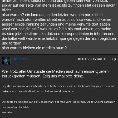
artikel zu finden. selbst cnn und bbs geben kein wort von sich.
sogar auf der seite von stern ist nichts zu finden stat dessen nackt
Besucht
Teilgenommen
Alle
Neue
Geschlossen
bilder.
also warum? ein land das in den letzten wochen nur kritisirt
Lesenswert
Schlüsselwörter
wurde? nach atom waffen strebt erlaubt sich so was. und keiner
ausser einige iraniche zeitungen und meine verwnte dort sagen
was! wer hält die still? was ist los? ich bin total verwirt ich meine
es sind jetzt bestimmt ein dutzend korospondenten in teheran und
die halbe welt würde eine hetzkampangie gegen den iran begrüßen
und fördern.
also warum bleiben die medien stum?
univerzal
30.01.2006 um 15:33
Weil trotz aller Umstände die Medien auch auf seriöse Quellen
zurückgreifen müssen. Zeig uns mal bitte deine.
Leg dich mit mir an, oder schenke dem Teufel deine Seele, es bleibt sich fast gleich, bei ihm
bekommst du was du dir wünschst, bei mir was du verdienst.
Die beste Perspektive auf die Gesellschaft, hat man vom Rande aus. Diese Ansicht garantiert
den meisten Überblick.
-=ebai=-