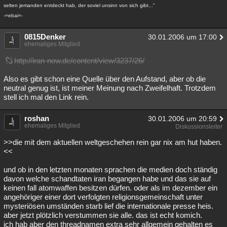
selten jemanden entdeckt hab, der soviel unsinn von sich gibt..."
-=ebai=-
0815Denker
30.01.2006 um 17:00
ehemaliges Mitglied
http://iran-now.de/content/view/3237/26/
Also es gibt schon eine Quelle über den Aufstand, aber ob die
neutral genug ist, ist meiner Meinung nach Zweifelhaft. Trotzdem
stell ich mal den Link rein.
roshan
30.01.2006 um 20:59
ehemaliges Mitglied
Diskussionsleiter
>>die mit dem aktuellen weltgeschehen rein gar nix am hut haben.
<<
und ob in den letzten monaten sprachen die medien doch ständig
davon welche schandtaten iran begangen habe und das sie auf
keinen fall atomwaffen besitzen dürfen. oder als im dezember ein
angehöriger einer dort verfolgten religionsgemeinschaft unter
mysteriösen umständen starb lief die internationale presse heis.
aber jetzt plötzlich verstummen sie alle. das ist echt komich.
ich hab aber den threadnamen extra sehr allgemein gehalten es