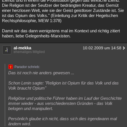
Elends und in einem die Protestation gegen das wirkliche Elend.
Die Religion ist der Seufzer der bedrängten Kreatur, das Gemüt
Besucht
Teilgenommen
Alle
Neue
Geschlossen
einer herzlosen Welt, wie sie der Geist geistloser Zustände ist. Sie
ist das Opium des Volks." (Einleitung zur Kritik der Hegelschen
Lesenswert
Schlüsselwörter
Rechtsphilosophie, MEW 1:378)
Damit wir das dann wenigstens mal im Kontext und richtig zitiert
haben, liebe Gelegenheits-Marxisten.
al-mekka
10.02.2009 um 14:58
ehemaliges Mitglied
Parador schrieb:
Das ist noch nie anders gewesen ...
Schon Lenin sagte: "Religion ist Opium für das Volk und das
Volk braucht Opium"
Religiöse und politische Führer haben im Lauf der Geschichte
immer wieder - aus verschiedensten Gründen - das Volk
belogen und manipuliert.
Persönlich glaube ich nicht, dass sich dies irgendwann mal
ändern wird.