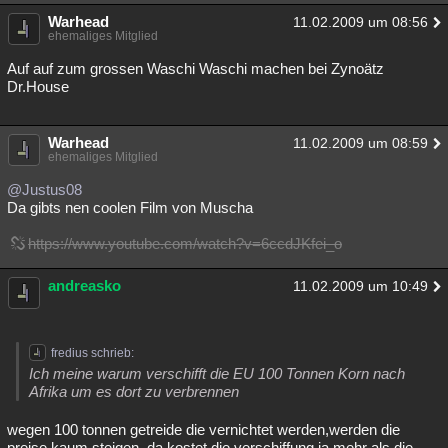
Warhead
11.02.2009 um 08:56
ehemaliges Mitglied
Auf auf zum grossen Waschi Waschi machen bei Zynoätz
Dr.House
Warhead
11.02.2009 um 08:59
ehemaliges Mitglied
@Justus08
Da gibts nen coolen Film von Muscha
https://www.youtube.com/watch?v=6ccdJKfei_o
andreasko
11.02.2009 um 10:49
fredius schrieb:
Ich meine warum verschifft die EU 100 Tonnen Korn nach
Afrika um es dort zu verbrennen
wegen 100 tonnen getreide die vernichtet werden,werden die
preise kaum steigen..da kostet die verschiffung ja mehr als die