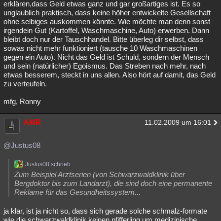
erklären,dass Geld etwas ganz und gar großartiges ist. Es so
unglaublich praktisch, dass keine höher entwickelte Gesellschaft
ohne selbiges auskommen könnte. Wie möchte man denn sonst
irgendein Gut (Kartoffel, Waschmaschine, Auto) erwerben. Dann
bleibt doch nur der Tauschhandel. Bitte überleg dir selbst, dass
sowas nicht mehr funktioniert (tausche 10 Waschmaschinen
gegen ein Auto). Nicht das Geld ist Schuld, sondern der Mensch
und sein (natürlicher) Egoismus. Das Streben nach mehr, nach
etwas besserem, steckt in uns allen. Also hört auf damit, das Geld
zu verteufeln.
mfg, Ronny
AMR
11.02.2009 um 16:01
@Justus08
Justus08 schrieb:
Zum Beispiel Arztserien (von Schwarzwaldklinik über
Bergdoktor bis zum Landarzt), die sind doch eine permanente
Reklame für das Gesundheitssystem...
ja klar, ist ja nicht so, dass sich gerade solche schmalz-formate
wie die schwarzwaldklinik keinen pfifferling um medizinische