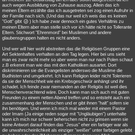
auch wegen Ausbildung von Zuhause auszog. Allein das ich
meinen Eltern erzählte das ich ausgetreten sei zog einen Aufruhr in
der Familie nach sich. (Und das nur weil ich weis das es keinen
"Gott" gibt
) Ich habe zwar dennoch ein gutes Verhältnis zu
meinen Eltern aber man stelle sich vor ich hätte nicht so Tollerante
Eltern. Stichwort "Ehrenmord" bei Muslimen und andere
glaubensgruppen halten es nicht anders.
Und wer will hier wohl abstreiten das die Religiösen Gruppen eine
Art Sektenhaftes verhalten an den Tag legen. Hier bei uns sieht
man es zwar nicht mehr so aber wenn man nur nach Polen schaut
z.B erkennt man wie das mit den Katholiken ausartet. Dort
diskriminieren sie die Evangelisten anderswo die Muslime die
Budhisten und umgekehrt. Ich kann Religion leider nicht Tolerieren
da sie der Menschheit wie ein Krebsgeschwür anhängt und ihr
schadet. Ich feinde zwar niemanden an der Religiös ist weil dies
Menschenverachtend wäre. Doch kann man sich auch mit guten
Freunden zu einem netten Abend treffen und so entsteht auch ein
zusammenhang der Menschen und er gibt ihnen "halt" sofern sie
ihn benötigen. Und wenn ich mich mal wieder mit einem Pastor
oder Imam (Ja einige reden sogar mit "Ungläubigen") unterhalte
kann ich mich nur schwer beherschen nicht zu grinsen wenn sie
keine Antwort darauf finden das "Jesus" eher ein farbiger war als
die unwahrscheinlichkeit als einziger "weißer" unter farbigen gelebt