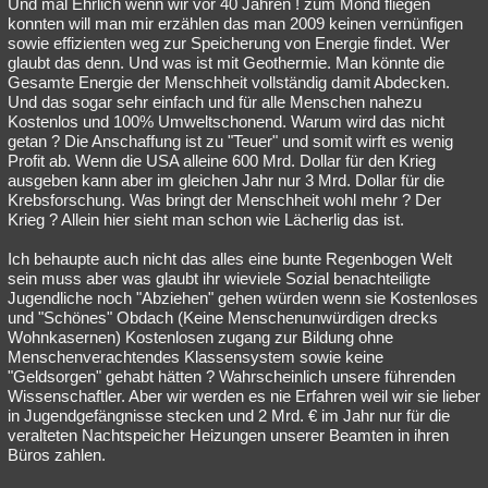
Und mal Ehrlich wenn wir vor 40 Jahren ! zum Mond fliegen
konnten will man mir erzählen das man 2009 keinen vernünfigen
sowie effizienten weg zur Speicherung von Energie findet. Wer
glaubt das denn. Und was ist mit Geothermie. Man könnte die
Gesamte Energie der Menschheit vollständig damit Abdecken.
Und das sogar sehr einfach und für alle Menschen nahezu
Kostenlos und 100% Umweltschonend. Warum wird das nicht
getan ? Die Anschaffung ist zu "Teuer" und somit wirft es wenig
Profit ab. Wenn die USA alleine 600 Mrd. Dollar für den Krieg
ausgeben kann aber im gleichen Jahr nur 3 Mrd. Dollar für die
Krebsforschung. Was bringt der Menschheit wohl mehr ? Der
Krieg ? Allein hier sieht man schon wie Lächerlig das ist.
Ich behaupte auch nicht das alles eine bunte Regenbogen Welt
sein muss aber was glaubt ihr wieviele Sozial benachteiligte
Jugendliche noch "Abziehen" gehen würden wenn sie Kostenloses
und "Schönes" Obdach (Keine Menschenunwürdigen drecks
Wohnkasernen) Kostenlosen zugang zur Bildung ohne
Menschenverachtendes Klassensystem sowie keine
"Geldsorgen" gehabt hätten ? Wahrscheinlich unsere führenden
Wissenschaftler. Aber wir werden es nie Erfahren weil wir sie lieber
in Jugendgefängnisse stecken und 2 Mrd. € im Jahr nur für die
veralteten Nachtspeicher Heizungen unserer Beamten in ihren
Büros zahlen.