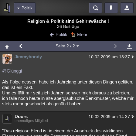
Politik
Bereiche
Religion & Politik sind Gehirnwäsche !
36 Beiträge
Echtzeit
Diskussionen
Blogs
Videos
Statistiken
Politik
Mehr
Chat
Wiki
Neuigkeiten
3
Seite
2
/ 2
meine Rubriken
Jimmybondy
10.02.2009 um 13:37
Menschen
Wissenschaft
Politik
Mystery
Kriminalfälle
Spiritualität
Verschwörungen
Technologie
Ufologie
@Glünggi
Als Folge dessen, habe ich Jahrelang unter diesen Dingen gelitten,
Natur
Umfragen
Unterhaltung
das ist ein Fakt.
weitere Rubriken
Und es fällt mir seit zich Jahren schwer mich daraus zu befreien,
ich falle noch heute in alte abergläubische Denkmuster, welche mir
Philosophie
Träume
Orte
Esoterik
Literatur
stets mehr geschadet als genützt haben.
Astronomie
Helpdesk
Gruppen
Gaming
Filme
Doors
10.02.2009 um 14:37
ehemaliges Mitglied
Musik
Clash
Verbesserungen
Allmystery
English
"Das religiöse Elend ist in einem der Ausdruck des wirklichen
Übersichten