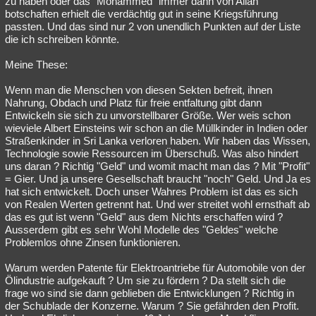
zu haben oder das "Mohammed" immer dann von Allah
botschaften erhielt die verdächtig gut in seine Kriegsführung
passten. Und das sind nur 2 von unendlich Punkten auf der Liste
die ich schreiben könnte.
Meine These:
Wenn man die Menschen von diesen Sekten befreit, ihnen
Nahrung, Obdach und Platz für freie entfaltung gibt dann
Entwickeln sie sich zu unvorstellbarer Größe. Wer weis schon
wieviele Albert Einsteins wir schon an die Müllkinder in Indien oder
Straßenkinder in Sri Lanka verloren haben. Wir haben das Wissen,
Technologie sowie Ressourcen im Überschuß. Was also hindert
uns daran ? Richtig "Geld" und womit macht man das ? Mit "Profit"
= Gier. Und ja unsere Gesellschaft braucht "noch" Geld. Und Ja es
hat sich entwickelt. Doch unser Wahres Problem ist das es sich
von Realen Werten getrennt hat. Und wer streitet wohl ernsthaft ab
das es gut ist wenn "Geld" aus dem Nichts erschaffen wird ?
Ausserdem gibt es sehr Wohl Modelle des "Geldes" welche
Problemlos ohne Zinsen funktionieren.
Warum werden Patente für Elektroantriebe für Automobile von der
Ölindustrie aufgekauft ? Um sie zu fördern ? Da stellt sich die
frage wo sind sie dann geblieben die Entwicklungen ? Richtig in
der Schublade der Konzerne. Warum ? Sie gefährden den Profit.