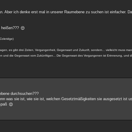
an. Aber ich denke erst mal in unserer Raumebene zu suchen ist einfacher. D
e heißen???
 Coleridge)
gen, es gibt drei Zeiten, Vergangenheit, Gegenwart und Zukunft, sondern... vielleicht muss man 
und die Gegenwart vom Zukünftigen... Die Gegenwart des Vergangenen ist Erinnerung, und d
umebene durchsuchen???
nn was sie ist, wie sie ist, welchen Gesetztmäßigkeiten sie ausgesetzt ist us
 spaß