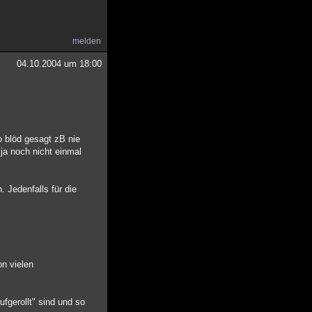
melden
04.10.2004 um 18:00
 blöd gesagt zB nie
ja noch nicht einmal
. Jedenfalls für die
n vielen
ufgerollt" sind und so