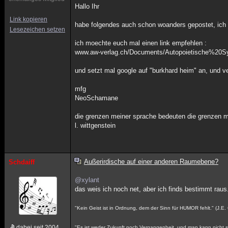
Hallo Ihr
Link kopieren
habe folgendes auch schon woanders gepostet, ich d
Lesezeichen setzen
ich moechte euch mal einen link empfehlen :
www.aw-verlag.ch/Documents/Autopoietische%20
und setzt mal google auf "burkhard heim" an, und ve
mfg
NeoSchamane
die grenzen meiner sprache bedeuten die grenzen m
l. wittgenstein
Außerirdische auf einer anderen Raumebene?
Schdaiff
@xylant
das weis ich noch net, aber ich finds bestimmt rau
"Kein Geist ist in Ordnung, dem der Sinn für HUMOR fehlt." (J.E.
dabei seit 2004
"Es ist weder Zukunft noch Vergangenheit, und man kann nicht sa