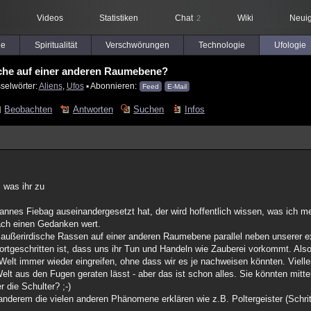
Videos
Statistiken
Chat
Wiki
Neuig
2
le
Spiritualität
Verschwörungen
Technologie
Ufologie
che auf einer anderen Raumebene?
selwörter:
Aliens
,
Ufos
▪ Abonnieren:
Feed
E-Mail
Beobachten
Antworten
Suchen
Infos
, was ihr zu
nnes Fiebag auseinandergesetzt hat, der wird hoffentlich wissen, was ich m
nach einen Gedanken wert.
e außerirdische Rassen auf einer anderen Raumebene parallel neben unserer 
rtgeschritten ist, dass uns ihr Tun und Handeln wie Zauberei vorkommt. Also
Welt immer wieder eingreifen, ohne dass wir es je nachweisen könnten. Viellei
lt aus den Fugen geraten lässt - aber das ist schon alles. Sie könnten mitte
r die Schulter? ;-)
nderem die vielen anderen Phänomene erklären wie z.B. Poltergeister (Schrit