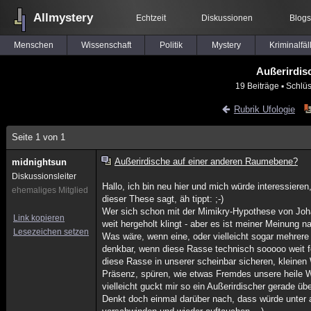
Allmystery
Echtzeit
Diskussionen
Blogs
Menschen
Wissenschaft
Politik
Mystery
Kriminalfäl
Außerirdis
19 Beiträge
▪ Schlüs
Rubrik Ufologie
Seite 1 von 1
Außerirdische auf einer anderen Raumebene?
midnightsun
Diskussionsleiter
Hallo, ich bin neu hier und mich würde interessieren
ehemaliges Mitglied
dieser These sagt, äh tippt: ;-)
Wer sich schon mit der Mimikry-Hypothese von Joha
Link kopieren
weit hergeholt klingt - aber es ist meiner Meinung 
Lesezeichen setzen
Was wäre, wenn eine, oder vielleicht sogar mehrer
denkbar, wenn diese Rasse technisch sooooo weit fo
diese Rasse in unserer scheinbar sicheren, kleinen 
Präsenz, spüren, wie etwas Fremdes unsere heile We
vielleicht guckt mir so ein Außerirdischer gerade übe
Denkt doch einmal darüber nach, dass würde unter a