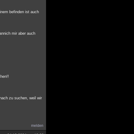
einem befinden ist auch
annich mir aber auch
chen!!
nach zu suchen, weil wir
melden