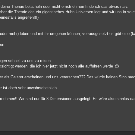
.
 deine Theroie belächeln oder nicht ernstnehmen finde ich das etwas naiv.
 aber die Theorie das ein gigantisches Huhn Universen legt und wir uns in so 
einesfalls angreifen!!!)
oder mehr) leben und mit ihr umgehen können, vorrausgesetzt es gibt eine (k
ben
ügen schnell zu uns zu reisen
htigt werden, die ich hier jetzt nicht noch alle aufführen werde
 hier als Geister erscheinen und uns verarschen??? Das würde keinen Sinn ma
er ist doch sehr unwahrscheinlich.
nehmen!!!Wir sind nur für 3 Dimensionen ausgelegt! Es wäre also sinnlos da