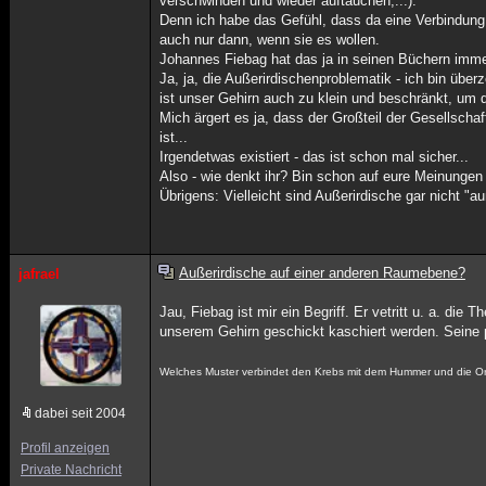
verschwinden und wieder auftauchen,...).
Denn ich habe das Gefühl, dass da eine Verbindung
auch nur dann, wenn sie es wollen.
Johannes Fiebag hat das ja in seinen Büchern imme
Ja, ja, die Außerirdischenproblematik - ich bin überz
ist unser Gehirn auch zu klein und beschränkt, um
Mich ärgert es ja, dass der Großteil der Gesellscha
ist...
Irgendetwas existiert - das ist schon mal sicher...
Also - wie denkt ihr? Bin schon auf eure Meinungen
Übrigens: Vielleicht sind Außerirdische gar nicht "a
Außerirdische auf einer anderen Raumebene?
jafrael
Jau, Fiebag ist mir ein Begriff. Er vetritt u. a. d
unserem Gehirn geschickt kaschiert werden. Seine 
Welches Muster verbindet den Krebs mit dem Hummer und die Orch
dabei seit 2004
Profil anzeigen
Private Nachricht