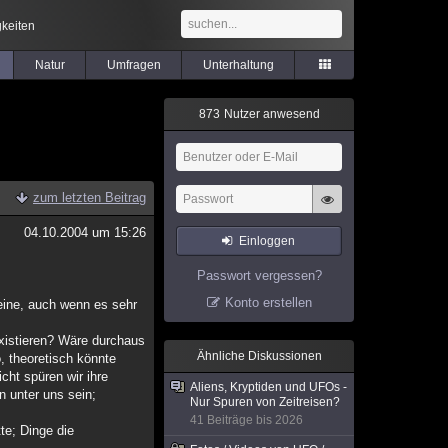
keiten
Natur
Umfragen
Unterhaltung
8
7
3
Nutzer anwesend
zum letzten Beitrag
04.10.2004 um 15:26
Einloggen
Passwort vergessen?
Konto erstellen
eine, auch wenn es sehr
existieren? Wäre durchaus
Ähnliche Diskussionen
, theoretisch könnte
cht spüren wir ihre
Aliens, Kryptiden und UFOs -
n unter uns sein;
Nur Spuren von Zeitreisen?
41 Beiträge bis 2026
te; Dinge die