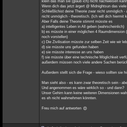
klein das man sie (glaub ich) nicht nachweisen kann
Wenn dich das jetzt ärgert @ Midnightsun das viele
Schließlichist deine Theorie zwar nicht unmöglich -
nicht unmöglich - theoretisch. (Ich will dich hiermit k
Aber Falls deine Theorie stimmt müsste es
a) intelligentes Leben in All geben (wahrscheinlich)
b) es müsste in einer möglichen 4 Raumdimension (
noch vorstellen)
c) Die Zivilisation müsste zur selben Zeit wie wir le
d) sie müsste uns gefunden haben
e) sie müsste interesse an uns haben
f) sie müsste über eine technische Möglichkeit verf
außerdem müssen noch viele andere Sachen berücksic
Außerdem stellt sich die Frage - wieso sollten sie
Man sieht also - es kann zwar theoretisch sein - ab
Und angenommen es wäre wirklich so - und dann?
Unser Gehirn kann keine weiteren Dimensionen wahr
es eh nicht wahrnehmen könnten.
Freu mich auf antworten