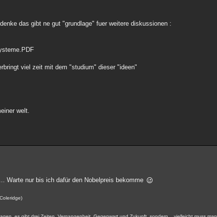
enke das gibt ne gut "grundlage" fuer weitere diskussionen :
Systeme.PDF
rbringt viel zeit mit dem "studium" dieser "ideen"
einer welt.
s... Warte nur bis ich dafür den Nobelpreis bekomme
 Coleridge)
gen, es gibt drei Zeiten, Vergangenheit, Gegenwart und Zukunft, sondern... vielleicht muss man 