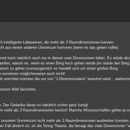
ch intelligente Lebewesen, die mehr als 3 Raumdimensionen kennen.
cht aus einem anderen Universum kommen (wenn es das geben sollte)
t kann natürlich auch nur in diesen zwei Dimensionen leben. Es würde also
reifen, warum es, wenn es einen Berg hoch gehen würde (es würde den Berg 
 herum zu gehen (vorrausgesetzt es handelt sich um einen großen Berg.
e existieren möglicherweise auch nicht!
elt anrichten könnten die nur von "2-Dimensionalern" bewohnt würd... wahnsinn
 unsere Welt beziehen.
 Der Gedanke daran ist natürlich schon ganz lustig!
um mehr als 3 Raumdimensionen besitzt! Manche Wissenschaftler gehen ja vo
in unserem Unvirersum nicht mehr als 3 Raumdimensonen ausbreiten konnten.
n Fall ähnlich ist, ist die String Theorie, die besagt das viele Dimensionen "a