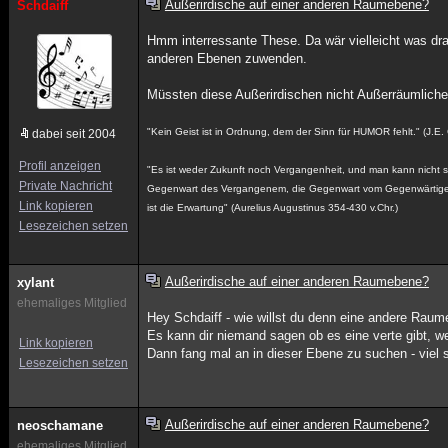
Außerirdische auf einer anderen Raumebene?
Schdaiff
Hmm interressante These. Da wär vielleicht was dr
anderen Ebenen zuwenden.
Müssten diese Außerirdischen nicht Außerräumlich
"Kein Geist ist in Ordnung, dem der Sinn für HUMOR fehlt." (J.E.
dabei seit 2004
Profil anzeigen
"Es ist weder Zukunft noch Vergangenheit, und man kann nicht sa
Private Nachricht
Gegenwart des Vergangenem, die Gegenwart vom Gegenwärtigen 
Link kopieren
ist die Erwartung" (Aurelius Augustinus 354-430 v.Chr.)
Lesezeichen setzen
Außerirdische auf einer anderen Raumebene?
xylant
ehemaliges Mitglied
Hey Schdaiff - wie willst du denn eine andere Ra
Es kann dir niemand sagen ob es eine verte gibt, we
Link kopieren
Dann fang mal an in dieser Ebene zu suchen - viel
Lesezeichen setzen
Außerirdische auf einer anderen Raumebene?
neoschamane
ehemaliges Mitglied