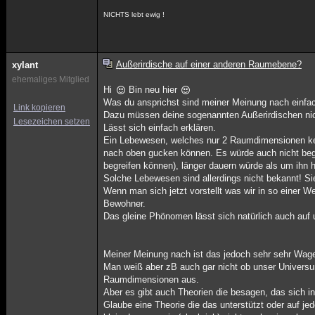
NICHTS lebt ewig !
Außerirdische auf einer anderen Raumebene?
xylant
ehemaliges Mitglied
Hi
Bin neu hier
Was du ansprichst sind meiner Meinung nach einfa
Link kopieren
Dazu müssen deine sogenannten Außerirdischen ni
Lesezeichen setzen
Lässt sich einfach erklären.
Ein Lebewesen, welches nur 2 Raumdimensionen kenn
nach oben gucken können. Es würde auch nicht beg
begreifen können), länger dauern würde als um ihn
Solche Lebewesen sind allerdings nicht bekannt! Si
Wenn man sich jetzt vorstellt was wir in so einer W
Bewohner.
Das gleine Phönomen lässt sich natürlich auch auf
Meiner Meinung nach ist das jedoch sehr sehr Wage.
Man weiß aber zB auch gar nicht ob unser Univers
Raumdimensionen aus.
Aber es gibt auch Theorien die besagen, das sich 
Glaube eine Theorie die das unterstützt oder auf jede