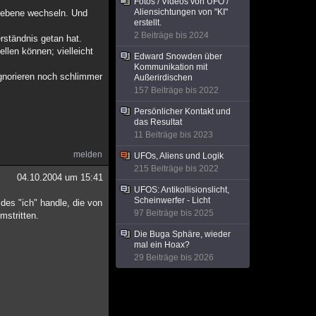
Fotos / Videos von UFO /
Aliensichtungen von "KI"
umebene wechseln. Und
erstellt.
2 Beiträge bis 2024
rständnis getan hat.
ellen können; vielleicht
Edward Snowden über
Kommunikation mit
Ignorieren noch schlimmer
Außerirdischen
157 Beiträge bis 2022
Persönlicher Kontakt und
das Resultat
11 Beiträge bis 2023
melden
UFOs, Aliens und Logik
215 Beiträge bis 2022
04.10.2004 um 15:41
UFOS: Antikollisionslicht,
Scheinwerfer - Licht
 des "ich" handle, die von
97 Beiträge bis 2025
mstritten.
Die Buga Sphäre, wieder
mal ein Hoax?
29 Beiträge bis 2026