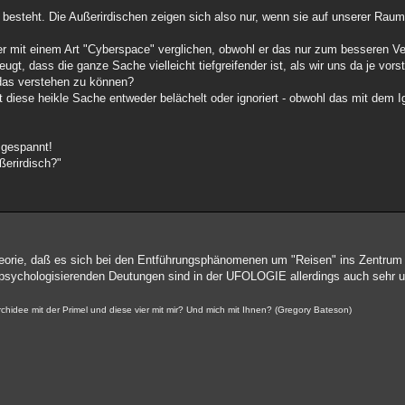
 besteht. Die Außerirdischen zeigen sich also nur, wenn sie auf unserer Ra
r mit einem Art "Cyberspace" verglichen, obwohl er das nur zum besseren Ve
eugt, dass die ganze Sache vielleicht tiefgreifender ist, als wir uns da je vorst
 das verstehen zu können?
ft diese heikle Sache entweder belächelt oder ignoriert - obwohl das mit dem 
 gespannt!
ußerirdisch?"
ie Theorie, daß es sich bei den Entführungsphänomenen um "Reisen" ins Zentrum
psychologisierenden Deutungen sind in der UFOLOGIE allerdings auch sehr u
idee mit der Primel und diese vier mit mir? Und mich mit Ihnen? (Gregory Bateson)