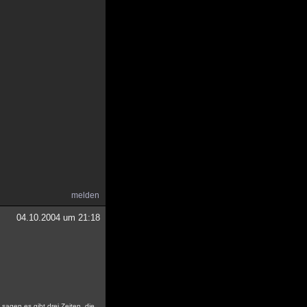
melden
04.10.2004 um 21:18
sagen es gibt drei Zeiten, die