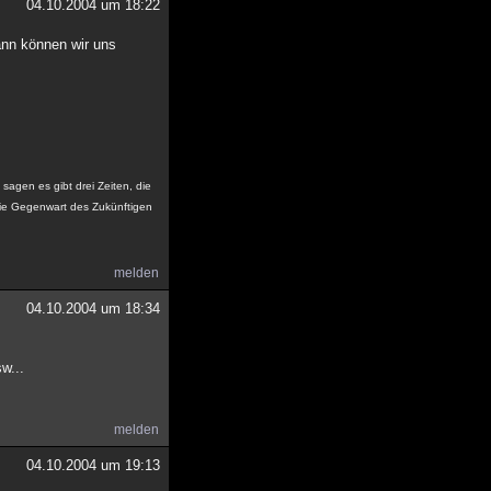
04.10.2004 um 18:22
ann können wir uns
sagen es gibt drei Zeiten, die
ie Gegenwart des Zukünftigen
melden
04.10.2004 um 18:34
w...
melden
04.10.2004 um 19:13