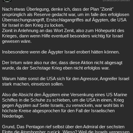
Diskussionsleiter
Nach etwas Überlegung, denke ich, dass der Plan "Zionit"
ursprünglich als Reserve gedacht war, um im falle des erfolglosen
Überraschungsangriff, Erstschlagangriffes auf Ägypten, die USA
für Israel in den Krieg zu locken.
Zionit in Anlehnung an das Wort Zenit, also zum Höhepunkt des
Krieges, dann wenn Hilfe eventuell besonders wichtig für Israel
gewesen wäre.
Insbesondere wenn die Ägypter Israel erobert hätten können.
Der Irrtum wäre also nur der, dass diese Aktion nicht abgesagt
wurde, da der Sechstage Krieg eben nicht erfolglos war.
Warum hätte sonst die USA sich für den Agressor, Angreifer Israel
stark machen, einsetzen sollen.
Also die Absicht den Ägyptern eine Versenkung eines US Marine
Schiffes in die Schuhe zu schieben, um die USA in einen, Krieg
gegen Ägypten auf Seite Israels, zu verwickeln, war wohl bis in
höchste Kreise abgesprochen für den Fall der Israelischen
Niederlage.
Grund, Das Pentagon rief selbst über den Admiral der sechsten
Flotte die Atombomber zurück. Wieso? Weil die Israels vergessen