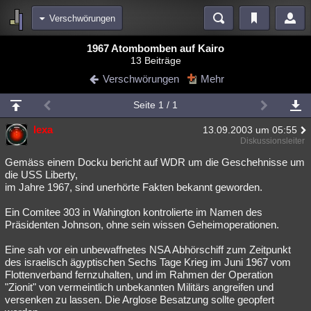
Verschwörungen
Bereiche
1967 Atombomben auf Kairo
13 Beiträge
Echtzeit
Diskussionen
Blogs
Videos
Statistiken
Verschwörungen
Mehr
Chat
Wiki
Neuigkeiten
2
Seite 1 / 1
meine Rubriken
lexa
13.09.2003 um 05:55
Menschen
Wissenschaft
Politik
Mystery
Kriminalfälle
Diskussionsleiter
Spiritualität
Verschwörungen
Technologie
Ufologie
Gemäss einem Docku bericht auf WDR um die Geschehnisse um
die USS Liberty,
im Jahre 1967, sind unerhörte Fakten bekannt geworden.
Natur
Umfragen
Unterhaltung
weitere Rubriken
Ein Comitee 303 in Wahington kontrolierte im Namen des
Präsidenten Johnson, ohne sein wissen Geheimoperationen.
Philosophie
Träume
Orte
Esoterik
Literatur
Eine sah vor ein unbewaffnetes NSA Abhörschiff zum Zeitpunkt
Astronomie
Helpdesk
Gruppen
Gaming
Filme
des israelisch ägyptischen Sechs Tage Krieg im Juni 1967 vom
Flottenverband fernzuhalten, und im Rahmen der Operation
Musik
Clash
Verbesserungen
Allmystery
English
"Zionit" von vermeintlich unbekannten Militärs angreifen und
versenken zu lassen. Die Arglose Besatzung sollte geopfert
Übersichten