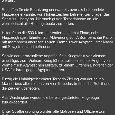
werden.
Besucht
Teilgenommen
Alle
Neue
Geschlossen
So griffen für die Besatzung unerwartet zuvor als befreundete
Flugzeuge erkannte, von Hoheiszeichen befreite Kampfjäger das
Lesenswert
Schlüsselwörter
Schiff ss Liberty an. Hiernach griffen Torpedoboote an, die
wohlbedacht alle Rettungsboote zerstörten.
Hilferufe an die 500 Kilometer entfernte sechst Flotte, nebst
Flugzeugträger, füherten zur Aktivierung von A Bombern, die Kairo,
mit Atomboben angreifen sollten. Damals war Ägypten unter Nassr
mit Sowjetrussland befreundet.
So wie der vermeintliche Angriff auf ein Kriegschiff vor Vietnam,
eine Lüge, zum Vietnam Krieg führte, sollte ein echter Angriff von
vermeintlich Ägyptischen Militärs, zu einem Offenen Eingreifen der
USA für Israel gegen Ägypten, führen.
Einzig die Unfähigkeit exakter Torpedo Zielung von der neuen
Marine liess allein einen von Vier Torpedos treffen, das Schiff und
die Zeugen überlebten.
Aus Washington wurden die bereits gestarteten Flugzeuge
zurückgeordert.
Unter Straffandrohung wurden alle Matrosen und Offiziere zum