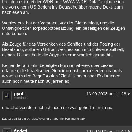
Im Internet bietet der WDR untr WWW.WDR-Dok.De glaube ich
die von einem US Bericht ins Deutsche übertragene Doku zum
nachlesen an.
Wenigstens hat der Verstand, vor der Gier gesiegt, und die
Unfähigkeit der Torpedobotbesatzung, ein beseitigen der Zeugen
unterbunden.
Als Zeuge für das Versenken des Schiffes und der Tötung der
Besatzung, sollte ein U-Boot welches sich in Sichtweite aufhielt,
dienen. Dieses hätte die Ägypter verantwortlich gemacht.
Keiner der am Film beteiligten konnte näheres über dieses
erfahren, die Israelischen Geheimdienst itarbaeiter von damals
wissen um den Begriff Aktion "Zionit" lehnen aber Erklärungen
auch noch heute nach 36 jahren ab.
pyotr
13.09.2003 um 11:28
versteckt
uhu also von dem hab ich noch nie was gehört ist mir neu.
Das Leben ist ein scheiss Adventure, aber mit Hammer Grafik
findeti
13.09.2003 um 11:48