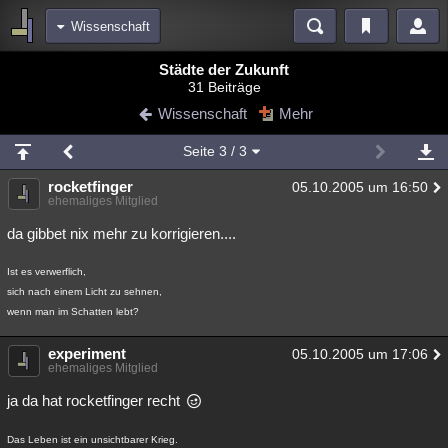
Wissenschaft
Bereiche
Städte der Zukunft
31 Beiträge
Echtzeit
Diskussionen
Blogs
Videos
Statistiken
Wissenschaft
Mehr
Chat
Wiki
Neuigkeiten
2
Seite
3
/ 3
meine Rubriken
rocketfinger
05.10.2005 um 16:50
Menschen
Wissenschaft
Politik
Mystery
Kriminalfälle
ehemaliges Mitglied
Spiritualität
Verschwörungen
Technologie
Ufologie
da gibbet nix mehr zu korrigieren....
Natur
Umfragen
Unterhaltung
Ist es verwerflich,
sich nach einem Licht zu sehnen,
weitere Rubriken
wenn man im Schatten lebt?
Philosophie
Träume
Orte
Esoterik
Literatur
experiment
05.10.2005 um 17:06
ehemaliges Mitglied
Astronomie
Helpdesk
Gruppen
Gaming
Filme
ja da hat rocketfinger recht
Musik
Clash
Verbesserungen
Allmystery
English
Übersichten
Das Leben ist ein unsichtbarer Krieg.