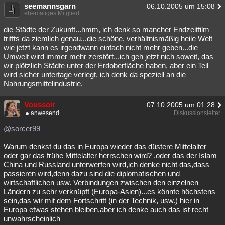
seemannsgarn
06.10.2005 um 15:08
ehemaliges Mitglied
die Städte der Zukunft...hmm, ich denk so mancher Endzeitfilm
triffts da ziemlich genau...die schöne, verhältnismäßig heile Welt
wie jetzt kann es irgendwann einfach nicht mehr geben...die
Umwelt wird immer mehr zerstört...ich geh jetzt nich soweit, das
wir plötzlich Städte unter der Erdoberfläche haben, aber ein Teil
wird sicher untertage verlegt, ich denk da speziell an die
Nahrungsmittelindustrie.
Voussoir
07.10.2005 um 01:28
anwesend
Diskussionsleiter
@sorcer99
Warum denkst du das in Europa wieder das düstere Mittelalter
oder gar das frühe Mittelalter herrschen wird? ,oder das der Islam
China und Russland unterwerfen wird,ich denke nicht das,dass
passieren wird,denn dazu sind die diplomatischen und
wirtschaftlichen usw. Verbindungen zwischen den einzelnen
Ländern zu sehr verknüpft (Europa-Asien)...es könnte höchstens
sein,das wir mit dem Fortschritt (in der Technik, usw.) hier in
Europa etwas stehen bleiben,aber ich denke auch das ist recht
unwahrscheinlich