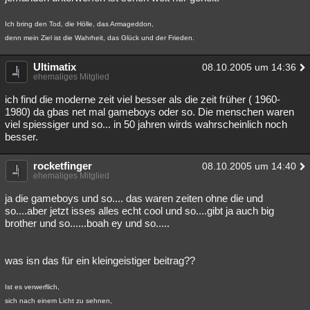
Ich bring den Tod, die Hölle, das Armageddon,
denn mein Ziel ist die Wahrheit, das Glück und der Frieden.
Ultimatix
08.10.2005 um 14:36
ehemaliges Mitglied
ich find die moderne zeit viel besser als die zeit früher ( 1960-
1980) da gbas net mal gameboys oder so. Die menschen waren
viel spiessiger und so... in 50 jahren wirds wahrscheinlich noch
besser.
rocketfinger
08.10.2005 um 14:40
ehemaliges Mitglied
ja die gameboys und so.... das waren zeiten ohne die und
so....aber jetzt isses alles echt cool und so....gibt ja auch big
brother und so......boah ey und so.....
was isn das für ein kleingeistiger beitrag??
Ist es verwerflich,
sich nach einem Licht zu sehnen,