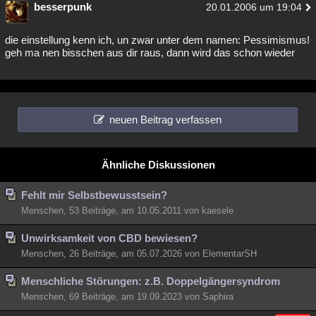
besserpunk
20.01.2006 um 19:04
Besucht
Teilgenommen
Alle
Neue
Geschlossen
die einstellung kenn ich, un zwar unter dem namen: Pessimismus!
Lesenswert
Schlüsselwörter
geh ma nen bisschen aus dir raus, dann wird das schon wieder
neuen Beitrag verfassen
Ähnliche Diskussionen
Fehlt mir Selbstbewusstsein?
Menschen, 53 Beiträge, am 10.05.2011 von kaesele
Unwirksamkeit von CBD bewiesen?
Menschen, 26 Beiträge, am 05.07.2026 von ElementarSH
Menschliche Störungen: z.B. Doppelgängersyndrom
Menschen, 69 Beiträge, am 19.09.2023 von Saphira