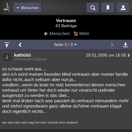
Menschen
Bereiche
Vertrauen
43 Beiträge
Echtzeit
Diskussionen
Blogs
Videos
Statistiken
Menschen
Mehr
Chat
Wiki
Neuigkeiten
2
Seite
3
/ 3
meine Rubriken
kathüüü
20.01.2006 um 16:05
Menschen
Wissenschaft
Politik
Mystery
Kriminalfälle
ehemaliges Mitglied
Spiritualität
Verschwörungen
Technologie
Ufologie
so schauts wohl aus....
also ich würd meinen freunden blind vertrauen aber meiner familie
dafür nicht..auch seltsam aber nun ja...
Natur
Umfragen
Unterhaltung
vorallem...wenn du leute im netz kennenlernst diesen menschen
weitere Rubriken
vertraust um hinter her doch wieder nur verarscht und/oder
ausgenutzt zu werden is das übel...
Philosophie
Träume
Orte
Esoterik
Literatur
denk mal drüber nach was passiert du vertraust niemandem mehr
und stehst irgnendwann ganz alleine da?ohne vertrauen klappt
Astronomie
Helpdesk
Gruppen
Gaming
Filme
doch eigentlich nichts..
Musik
Clash
Verbesserungen
Allmystery
English
wer mich dick nicht mag hat mich schlank nicht verdient!
Übersichten