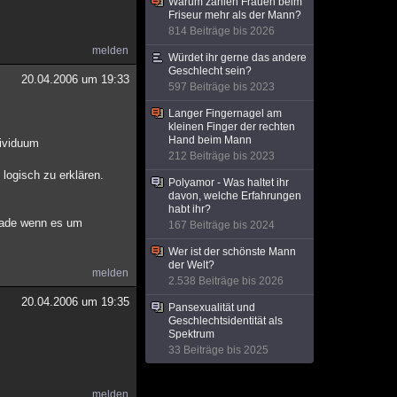
Warum zahlen Frauen beim
Friseur mehr als der Mann?
814 Beiträge bis 2026
melden
Würdet ihr gerne das andere
Geschlecht sein?
20.04.2006 um 19:33
597 Beiträge bis 2023
Langer Fingernagel am
kleinen Finger der rechten
Hand beim Mann
dividuum
212 Beiträge bis 2023
 logisch zu erklären.
Polyamor - Was haltet ihr
davon, welche Erfahrungen
habt ihr?
gerade wenn es um
167 Beiträge bis 2024
Wer ist der schönste Mann
der Welt?
melden
2.538 Beiträge bis 2026
20.04.2006 um 19:35
Pansexualität und
Geschlechtsidentität als
Spektrum
33 Beiträge bis 2025
melden