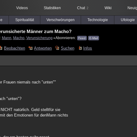
Videos
Statistiken
Chat
Wiki
Neuig
2
le
Spiritualität
Verschwörungen
Technologie
Ufologie
erunsicherte Männer zum Macho?
:
Mann
,
Macho
,
Verunsicherung
▪ Abonnieren:
Feed
E-Mail
Beobachten
Antworten
Suchen
Infos
ler Frauen niemals nach "unten""
ach "unten"?
NICHT natürlich. Geld stelltfür sie
 mit den Emotionen für denMann nichts