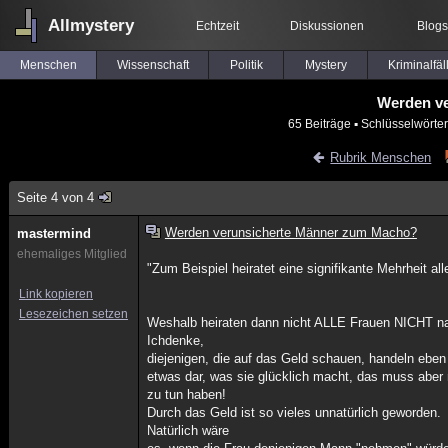
Allmystery
Echtzeit
Diskussionen
Blogs
Menschen
Wissenschaft
Politik
Mystery
Kriminalfäl
Werden v
65 Beiträge
▪ Schlüsselwörter
Rubrik Menschen
Seite 4 von 4
Werden verunsicherte Männer zum Macho?
mastermind
ehemaliges Mitglied
"Zum Beispiel heiratet eine signifikante Mehrheit al
Link kopieren
Lesezeichen setzen
Weshalb heiraten dann nicht ALLE Frauen NICHT n
Ichdenke,
diejenigen, die auf das Geld schauen, handeln eben 
etwas dar, was sie glücklich macht, das muss aber
zu tun haben!
Durch das Geld ist so vieles unnatürlich geworden.
Natürlich wäre