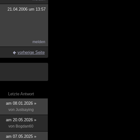
21.04.2006 um 13:57
melden
vorherige Seite
Letzte Antwort
am 08.01.2026 »
von
Justsaying
am 20.05.2026 »
von
Bogdan60
am 07.05.2025 »