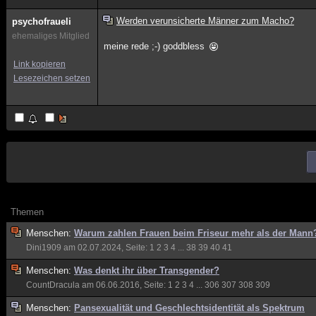
Werden verunsicherte Männer zum Macho?
psychofraueli
ehemaliges Mitglied
meine rede ;-) goddbless
Link kopieren
Lesezeichen setzen
Themen
Menschen:
Warum zahlen Frauen beim Friseur mehr als der Mann
Dini1909
am 02.07.2024, Seite:
1
2
3
4
...
38
39
40
41
Menschen:
Was denkt ihr über Transgender?
CountDracula
am 06.06.2016, Seite:
1
2
3
4
...
306
307
308
309
Menschen:
Pansexualität und Geschlechtsidentität als Spektrum