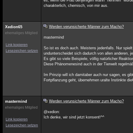
es, wenn die Frau denjenigen Mann "nehmen" würde,
charakterlich, chemisch, von mir aus.
Werden verunsicherte Männer zum Macho?
Xedion65
ehemaliges Mitglied
mastermind
Link kopieren
So ist es doch auch. Meistens jedenfalls. Nur spie
Lesezeichen setzen
undunterscheidet sich dadurch von allen anderen, 
Es gibt so viele Beispiele, völlig natürlicher Reakt
Diese Phänomenesind auch in der Tierwelt regelmä
Im Prinzip will ich damitaber auch nur sagen, es gib
Fortpflanzung geht, übernehmen uralte Instinkte di
Werden verunsicherte Männer zum Macho?
mastermind
ehemaliges Mitglied
@xedion:
Ich denke, wir sind jetzt konsent!^^
Link kopieren
Lesezeichen setzen