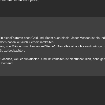
 der am besten zuihr passt,
lt in dieseFaktoren eben Geld und Macht auch hinein. Jeder Mensch ist ein In
jedoch haben wir auch Gemeinsamkeiten.
ionen, von Männern und Frauen auf"Reize". Dies alles ist auch evolutionär ganz
ßig zu beobachten.
t Machos, weil es funktioniert. Und ihr Verhalten ist nichtunnatürlich, denn 
eOberhand.