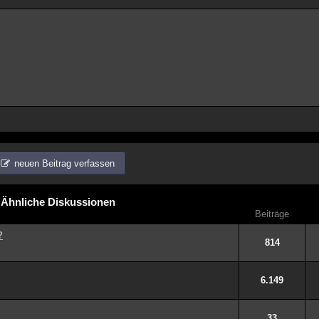
neuen Beitrag verfassen
Ähnliche Diskussionen
Beiträge
?
814
6.149
33