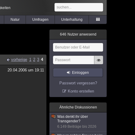
keiten
Natur
Umfragen
Unterhaltung
6
4
6
Nutzer anwesend
vorherige
1
2
3
4
20.04.2006 um 19:11
Einloggen
Passwort vergessen?
Konto erstellen
Ähnliche Diskussionen
Was denkt ihr über
Transgender?
6.149 Beiträge bis 2026