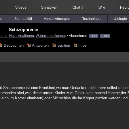
Videos
Statistiken
Chat
Wiki
Neuig
2
le
Spiritualität
Verschwörungen
Technologie
Ufologie
Schizophrenie
renie
,
Halluzinationen
,
Wahnvorstellungen
▪ Abonnieren:
Feed
E-Mail
Beobachten
Antworten
Suchen
Infos
it.Shizophrenie ist eine Krankheit,wo man Gedanken nicht mehr selbst steue
vorhanden sind,was diese armen Kinder zum Glück nicht haben.Ursache,der S
 sich im Körper einnisten),oder Microchips die im Körper plaziert werden und