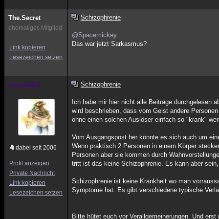
Schizophrenie
The.Secret
ehemaliges Mitglied
@Spacemickey
Das war jetzt Sarkasmus?
Link kopieren
Lesezeichen setzen
Schizophrenie
horusfalk3
Ich habe mir hier nicht alle Beiträge durchgelesen
wird beschrieben, dass vom Geist andere Personen
ohne einen solchen Auslöser einfach so "krank" we
Vom Ausgangspost her könnte es sich auch um eine 
Wenn praktisch 2 Personen in einem Körper stecken
dabei seit 2006
Personen aber sie kommen durch Wahnvorstellungen
Profil anzeigen
tritt ist das keine Schizophrenie. Es kann aber sei
Private Nachricht
Schizophrenie ist keine Krankheit wo man vorrauss
Link kopieren
Symptome hat. Es gibt verschiedene typische Verläu
Lesezeichen setzen
Bitte hütet euch vor Verallgemeinerungen. Und erst 