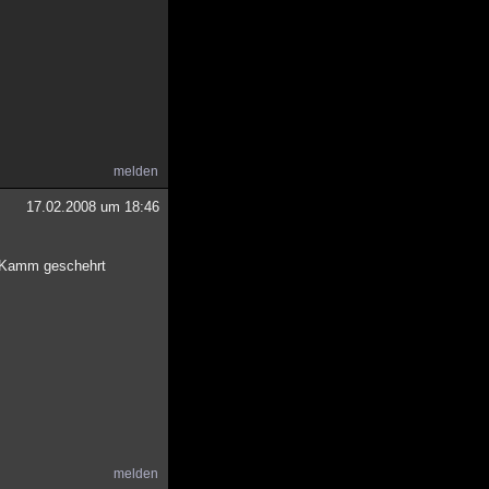
melden
17.02.2008 um 18:46
en Kamm geschehrt
melden