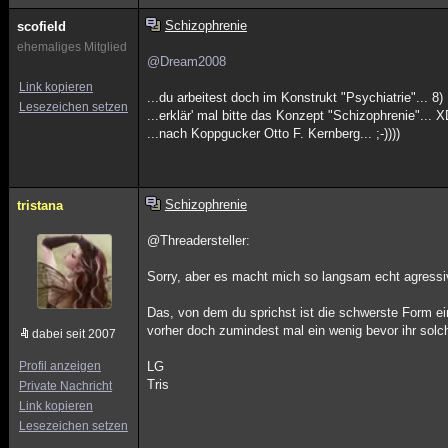
Schizophrenie
scofield
ehemaliges Mitglied
@Dream2008
Link kopieren
...du arbeitest doch im Konstrukt "Psychiatrie"... 8)
Lesezeichen setzen
...erklär' mal bitte das Konzept "Schizophrenie"... 
...nach Koppgucker Otto F. Kernberg... ;-))))
Schizophrenie
tristana
@Threadersteller:
Sorry, aber es macht mich so langsam echt agressi
Das, von dem du sprichst ist die schwerste Form eine
vorher doch zumindest mal ein wenig bevor ihr solc
dabei seit 2007
Profil anzeigen
LG
Tris
Private Nachricht
Link kopieren
Lesezeichen setzen