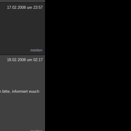
17.02.2008 um 23:57
melden
18.02.2008 um 02:17
 bitte, informiert euuch