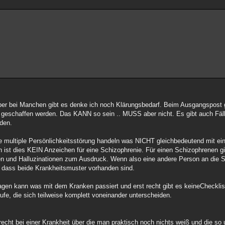
 aber bei Manchen gibt es denke ich noch Klärungsbedarf. Beim Ausgangspost 
 geschaffen werden. Das KANN so sein .. MUSS aber nicht. Es gibt auch Fä
rden.
multiple Persönlichkeitsstörung handeln was NICHT gleichbedeutend mit eine
 ist dies KEIN Anzeichen für eine Schizophrenie. Für einen Schizophrenen gi
 und Halluzinationen zum Ausdruck. Wenn also eine andere Person an die S
n, dass beide Krankheitsmuster vorhanden sind.
agen kann was mit dem Kranken passiert und erst recht gibt es keineChecklis
fe, die sich teilweise komplett voneinander unterscheiden.
recht bei einer Krankheit über die man praktisch noch nichts weiß und die so