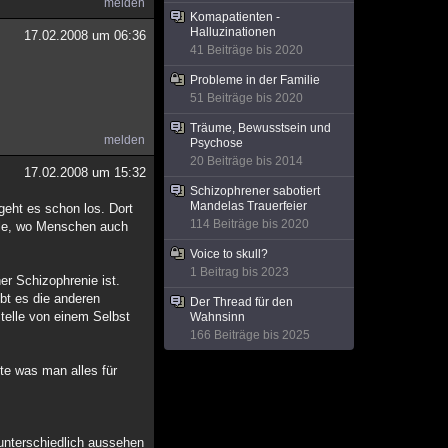
melden
Komapatienten -
Halluzinationen
17.02.2008 um 06:36
41 Beiträge bis 2020
Probleme in der Familie
51 Beiträge bis 2020
Träume, Bewusstsein und
melden
Psychose
20 Beiträge bis 2014
17.02.2008 um 15:32
Schizophrener sabotiert
Mandelas Trauerfeier
geht es schon los. Dort
114 Beiträge bis 2020
lle, wo Menschen auch
Voice to skull?
1 Beitrag bis 2023
r Schizophrenie ist.
bt es die anderen
Der Thread für den
telle von einem Selbst
Wahnsinn
166 Beiträge bis 2025
te was man alles für
 unterschiedlich aussehen