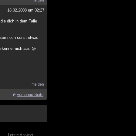
melden
18.02.2008 um 02:27
 die dich in dem Falle
enten noch sonst etwas
ich kenne mich aus
melden
vorherige Seite
Letzte Antwort