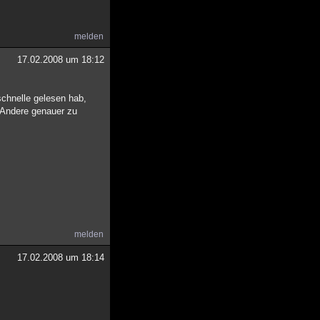
melden
17.02.2008 um 18:12
 schnelle gelesen hab,
r Andere genauer zu
melden
17.02.2008 um 18:14