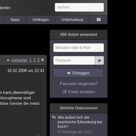
keiten
Natur
Umfragen
Unterhaltung
8
8
6
Nutzer anwesend
vorherige
1
2
3
4
16.02.2008 um 22:41
Einloggen
Passwort vergessen?
Konto erstellen
rn kann,übermäßiger
hrizophrenie sind
 böse Geister die meist
Ähnliche Diskussionen
Wie äußert sich die
psychische Erkrankung bei
Euch?
57 Beiträge bis 2021