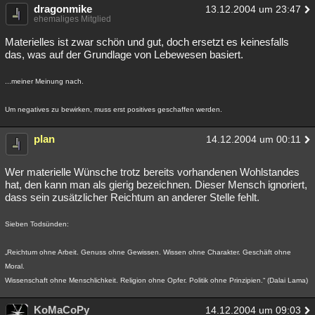
dragonmike
13.12.2004 um 23:47
Besucht
Teilgenommen
Alle
Neue
Geschlossen
ehemaliges Mitglied
Materielles ist zwar schön und gut, doch ersetzt es keinesfalls
Lesenswert
Schlüsselwörter
das, was auf der Grundlage von Lebewesen basiert.
...meiner Meinung nach.
Um negatives zu bewirken, muss erst positives geschaffen werden.
plan
14.12.2004 um 00:11
Wer materielle Wünsche trotz bereits vorhandenen Wohlstandes
hat, den kann man als gierig bezeichnen. Dieser Mensch ignoriert,
dass sein zusätzlicher Reichtum an anderer Stelle fehlt.
Sieben Todsünden:
„Reichtum ohne Arbeit. Genuss ohne Gewissen. Wissen ohne Charakter. Geschäft ohne
Moral.
Wissenschaft ohne Menschlichkeit. Religion ohne Opfer. Politik ohne Prinzipien.“ (Dalai Lama)
KoMaCoPy
14.12.2004 um 09:03