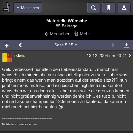
Menschen
Bereiche
Materielle Wünsche
85 Beiträge
Echtzeit
Diskussionen
Blogs
Videos
Statistiken
Menschen
Mehr
Chat
Wiki
Neuigkeiten
Seite
5
/ 5
meine Rubriken
ikkez
13.12.2004 um 23:41
Menschen
Wissenschaft
Politik
Mystery
Kriminalfälle
Spiritualität
Verschwörungen
Technologie
Ufologie
Geld verbessert nur allein den Lebensstandard... manchmal
wünsch ich mir einfahc nur etwas intelligenter zu sein... aber was
bringt einem das wenn man trotzdem auf der straße sitzt?!?! nun
Natur
Umfragen
Unterhaltung
ja ohne moos nix los... und ein bisschen high tech und komfort
weitere Rubriken
wünschen wir uns doch alle... aber man sollte die grenzen kennen
und nicht größenwahnsinnig werden denke ich... es tut z.b. nicht
Philosophie
Träume
Orte
Esoterik
Literatur
not ne flasche champus für 120euronen zu kaufen... da kann ich
mich auch mit bier besaufen
Astronomie
Helpdesk
Gruppen
Gaming
Filme
============================
Musik
Clash
Verbesserungen
Allmystery
English
Nichts ist so wie es scheint
Übersichten