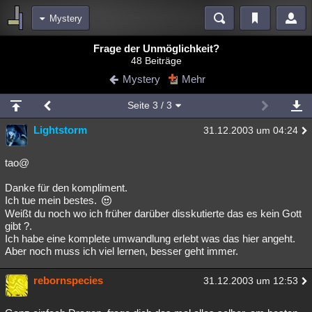
Mystery
Bereiche
Frage der Unmöglichkeit?
48 Beiträge
Echtzeit
Diskussionen
Blogs
Videos
Statistiken
Mystery
Mehr
Chat
Wiki
Neuigkeiten
2
Seite
3
/ 3
meine Rubriken
Lightstorm
31.12.2003 um 04:24
Menschen
Wissenschaft
Politik
Mystery
Kriminalfälle
Spiritualität
Verschwörungen
Technologie
Ufologie
tao@
Danke für den kompliment.
Natur
Umfragen
Unterhaltung
Ich tue mein bestes.
weitere Rubriken
Weißt du noch wo ich früher darüber disskutierte das es kein Gott
gibt ?.
Philosophie
Träume
Orte
Esoterik
Literatur
Ich habe eine komplete umwandlung erlebt was das hier angeht.
Aber noch muss ich viel lernen, besser geht immer.
Astronomie
Helpdesk
Gruppen
Gaming
Filme
rebornspecies
31.12.2003 um 12:53
Musik
Clash
Verbesserungen
Allmystery
English
Übersichten