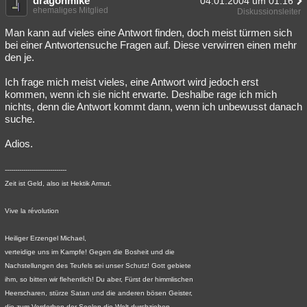
dragonmike
04.01.2004 um 01:16
ehemaliges Mitglied
Diskussionsleiter
Man kann auf vieles eine Antwort finden, doch meist türmen sich
bei einer Antwortensuche Fragen auf. Diese verwirren einen mehr
den je.
Ich frage mich meist vieles, eine Antwort wird jedoch erst
kommen, wenn ich sie nicht erwarte. Deshalbe rage ich mich
nichts, denn die Antwort kommt dann, wenn ich unbewusst danach
suche.
Adios.
------------------------------
Zeit ist Geld, also ist Hektik Armut.
Vive la révolution
Heiliger Erzengel Michael,
verteidige uns im Kampfe! Gegen die Bosheit und die
Nachstellungen des Teufels sei unser Schutz! Gott gebiete
ihm, so bitten wir flehentlich! Du aber, Fürst der himmlischen
Heerscharen, stürze Satan und die anderen bösen Geister,
die zum Verderben der Seelen die Welt durchziehen,