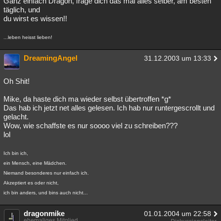
Ganz einfach Dragon, frage dich das mal alles selber, am besten
täglich, und
Besucht
Teilgenommen
Alle
Neue
Geschlossen
du wirst es wissen!!
Lesenswert
Schlüsselwörter
...leben heisst lieben!
DreamingAngel
31.12.2003 um 13:33
Oh Shit!
Mike, da haste dich ma wieder selbst übertroffen *g*
Das hab ich jetzt net alles gelesen. Ich hab nur runtergescrollt und
gelacht.
Wow, wie schaffste es nur soooo viel zu schreiben???
lol
Ich bin ich,
ein Mensch, eine Mädchen.
Niemand besonderes nur einfach ich.
Akzeptiert es oder nicht,
ich bin anders, und bins auch nicht...
dragonmike
01.01.2004 um 22:58
ehemaliges Mitglied