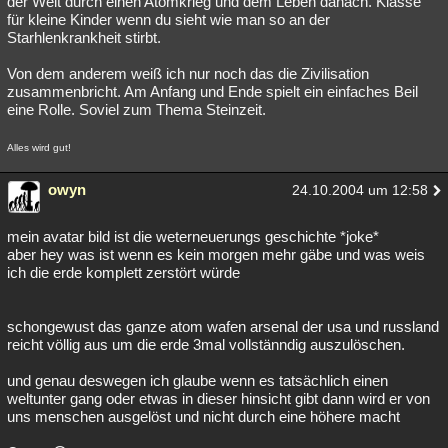
der Welt durch einen Atomkrieg und dem Leben danach. Klasse
für kleine Kinder wenn du sieht wie man so an der
Besucht
Teilgenommen
Alle
Neue
Geschlossen
Starhlenkrankheit stirbt.
Lesenswert
Schlüsselwörter
Von dem anderem weiß ich nur noch das die Zivilisation
zusammenbricht. Am Anfang und Ende spielt ein einfaches Beil
eine Rolle. Soviel zum Thema Steinzeit.
Alles wird gut!
owyn
24.10.2004 um 12:58
mein avatar bild ist die weterneuerungs geschichte *joke*
aber hey was ist wenn es kein morgen mehr gäbe und was weis
ich die erde komplett zerstört würde
schongewust das ganze atom wafen arsenal der usa und russland
reicht völlig aus um die erde 3mal vollstänndig auszulöschen.
und genau deswegen ich glaube wenn es tatsächlich einen
weltunter gang oder etwas in dieser hinsicht gibt dann wird er von
uns menschen ausgelöst und nicht durch eine höhere macht