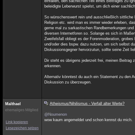
einfallen, den sachlichen Teil eines Beitrages zu 
beleidigte Leberwurst spielst, um dich einer sachli
So wünschenswert rein und ausschließlich sittliche D
Religion etc. wird man es immer wieder erleben, d
gerne mal zu sarkastischen Randbemerkungen und Sti
diversen Internetforen so. Solange es sich in Maßen 
Zweifelsfall obliegt es der Forenmoderation, grobes
und/oder dies bspw. dazu nutzen, um sich selbst d
Diskussionsgegner hervorzutun, sollte seine Zeit li
Dir steht es übrigens jederzeit frei, meinen Beitra
erkennen.
Alternativ könntest du auch ein Statement zu den 
Diskussion zu überzeugen.
Atheismus/Nihilismus - Verfall alter Werte?
Malthael
ehemaliges Mitglied
@Noumenon
wow kaum angemeldet und schon kennst du mich.
Link kopieren
Lesezeichen setzen