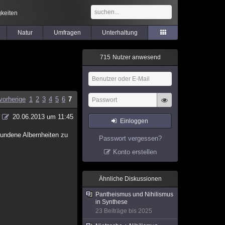
keiten
Natur
Umfragen
Unterhaltung
7
1
5
Nutzer anwesend
vorherige
1
2
3
4
5
6
7
20.06.2013 um 11:45
Einloggen
bundene Albernheiten zu
Passwort vergessen?
Konto erstellen
Ähnliche Diskussionen
Pantheismus und Nihilismus
in Synthese
23 Beiträge bis 2025