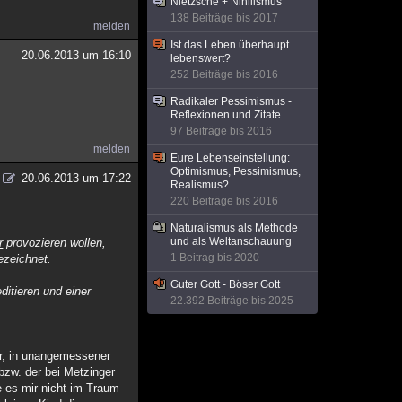
Nietzsche + Nihilismus
138 Beiträge bis 2017
melden
Ist das Leben überhaupt
20.06.2013 um 16:10
lebenswert?
252 Beiträge bis 2016
Radikaler Pessimismus -
Reflexionen und Zitate
97 Beiträge bis 2016
melden
Eure Lebenseinstellung:
Optimismus, Pessimismus,
20.06.2013 um 17:22
Realismus?
220 Beiträge bis 2016
Naturalismus als Methode
und als Weltanschauung
r
provozieren wollen,
1 Beitrag bis 2020
bezeichnet.
Guter Gott - Böser Gott
ditieren und einer
22.392 Beiträge bis 2025
vor, in unangemessener
bzw. der bei Metzinger
e es mir nicht im Traum