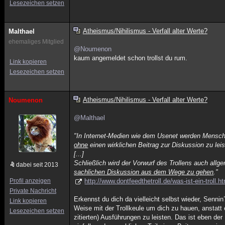
Lesezeichen setzen
Atheismus/Nihilismus - Verfall alter Werte?
Malthael
ehemaliges Mitglied
@Noumenon
kaum angemeldet schon trollst du rum.
Link kopieren
Lesezeichen setzen
Atheismus/Nihilismus - Verfall alter Werte?
Noumenon
@Malthael
"In Internet-Medien wie dem Usenet werden Mensche
ohne
einen wirklichen Beitrag zur Diskussion zu leis
[...]
Schließlich wird der Vorwurf des Trollens auch all
dabei seit 2013
sachlichen Diskussion aus dem Wege zu gehen
."
Profil anzeigen
http://www.dontfeedthetroll.de/was-ist-ein-troll.h
Private Nachricht
Erkennst du dich da vielleicht selbst wieder, Senni
Link kopieren
Weise mit der Trollkeule um dich zu hauen, anstatt
Lesezeichen setzen
zitierten) Ausführungen zu leisten. Das ist eben de