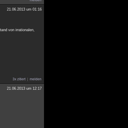
melden
21.06.2013 um 01:16
tand von irrationalen,
3x zitiert
melden
21.06.2013 um 12:17