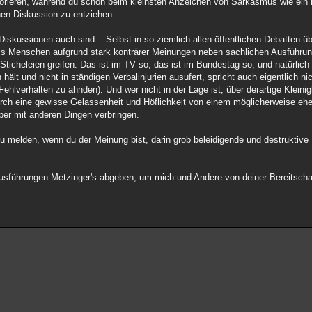
ignorieren, während du schon beim kleinsten Anzeichen von Sarkasmus wie ein 
chen Diskussion zu entziehen.
iskussionen auch sind... Selbst in so ziemlich allen öffentlichen Debatten übe
ass Menschen aufgrund stark konträrer Meinungen neben sachlichen Ausführun
cheleien greifen. Das ist im TV so, das ist im Bundestag so, und natürlich i
hält und nicht in ständigen Verbalinjurien ausufert, spricht auch eigentlich n
 Fehlverhalten zu ahnden). Und wer nicht in der Lage ist, über derartige Klein
urch eine gewisse Gelassenheit und Höflichkeit von einem möglicherweise ehe
eber mit anderen Dingen verbringen.
g zu melden, wenn du der Meinung bist, darin grob beleidigende und destruktiv
Ausführungen Metzinger's abgeben, um mich und Andere von deiner Bereitscha