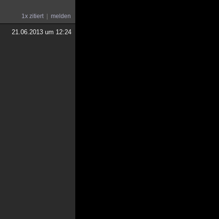
1x zitiert
melden
21.06.2013 um 12:24