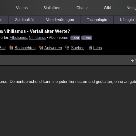
Videos
Statistiken
Chat
Wiki
Neuig
2
le
Spiritualität
Verschwörungen
Technologie
Ufologie
/Nihilismus - Verfall alter Werte?
örter:
Atheismus
,
Nihilismus
▪ Abonnieren:
Feed
E-Mail
Bild
Beobachten
Antworten
Suchen
Infos
ource. Dementsprechend kann sie jeder frei nutzen und gestalten, ohne an ge