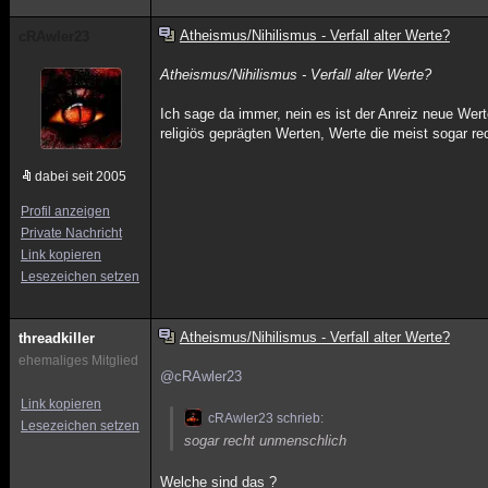
Atheismus/Nihilismus - Verfall alter Werte?
cRAwler23
Atheismus/Nihilismus - Verfall alter Werte?
Ich sage da immer, nein es ist der Anreiz neue Werte
religiös geprägten Werten, Werte die meist sogar r
dabei seit 2005
Profil anzeigen
Private Nachricht
Link kopieren
Lesezeichen setzen
Atheismus/Nihilismus - Verfall alter Werte?
threadkiller
ehemaliges Mitglied
@cRAwler23
Link kopieren
cRAwler23 schrieb:
Lesezeichen setzen
sogar recht unmenschlich
Welche sind das ?