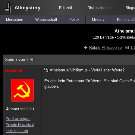
Allmystery
Echtzeit
Diskussionen
Blogs
Menschen
Wissenschaft
Politik
Mystery
Kriminalfäl
Atheismus
129 Beiträge
▪ Schlüsselw
Rubrik Philosophie
1 
Seite 7 von 7
Atheismus/Nihilismus - Verfall alter Werte?
abschied
Es gibt kein Patentamt für Werte. Sie sind Open-S
glauben.
dabei seit 2011
Profil anzeigen
Private Nachricht
Link kopieren