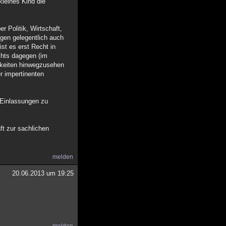
kleines Kind die
r Politik, Wirtschaft,
gen gelegentlich auch
st es erst Recht in
ichts dagegen (im
igkeiten hinwegzusehen
r impertinenten
e Einlassungen zu
ft zur sachlichen
melden
20.06.2013 um 19:25