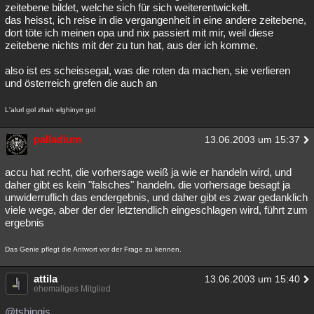
zeitebene bildet, welche sich für sich weiterentwickelt.
das heisst, ich reise in die vergangenheit in eine andere zeitebene,
dort töte ich meinen opa und nix passiert mit mir, weil diese
zeitebene nichts mit der zu tun hat, aus der ich komme.
also ist es scheissegal, was die roten da machen, sie verlieren
und österreich grefen die auch an
L'alurl gol zhah elghinyrr gol
palladium
13.06.2003 um 15:37
accu hat recht, die vorhersage weiß ja wie er handeln wird, und
daher gibt es kein "falsches" handeln. die vorhersage besagt ja
unwiderruflich das endergebnis, und daher gibt es zwar gedanklich
viele wege, aber der der letztendlich eingeschlagen wird, führt zum
ergebnis
Das Genie pflegt die Antwort vor der Frage zu kennen.
attila
13.06.2003 um 15:40
ehemaliges Mitglied
@tshingis