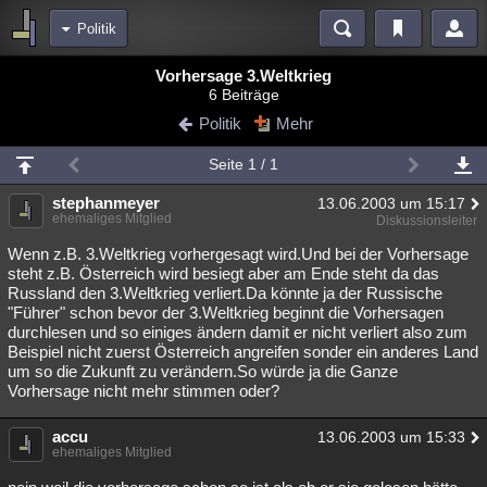
Politik
Bereiche
Vorhersage 3.Weltkrieg
6 Beiträge
Echtzeit
Diskussionen
Blogs
Videos
Statistiken
Politik
Mehr
Chat
Wiki
Neuigkeiten
Seite 1 / 1
meine Rubriken
stephanmeyer
13.06.2003 um 15:17
Menschen
Wissenschaft
Politik
Mystery
Kriminalfälle
ehemaliges Mitglied
Diskussionsleiter
Spiritualität
Verschwörungen
Technologie
Ufologie
Wenn z.B. 3.Weltkrieg vorhergesagt wird.Und bei der Vorhersage
steht z.B. Österreich wird besiegt aber am Ende steht da das
Russland den 3.Weltkrieg verliert.Da könnte ja der Russische
Natur
Umfragen
Unterhaltung
"Führer" schon bevor der 3.Weltkrieg beginnt die Vorhersagen
weitere Rubriken
durchlesen und so einiges ändern damit er nicht verliert also zum
Beispiel nicht zuerst Österreich angreifen sonder ein anderes Land
Philosophie
Träume
Orte
Esoterik
Literatur
um so die Zukunft zu verändern.So würde ja die Ganze
Vorhersage nicht mehr stimmen oder?
Astronomie
Helpdesk
Gruppen
Gaming
Filme
accu
13.06.2003 um 15:33
Musik
Clash
Verbesserungen
Allmystery
English
ehemaliges Mitglied
Übersichten