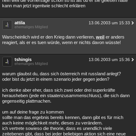
nein weil die vorhersage schon so ist als ob er sie gelesen hätte
kann man jetzt irgentwie schlecht erklären
Besucht
Teilgenommen
Alle
Neue
Geschlossen
Lesenswert
Schlüsselwörter
attila
13.06.2003 um 15:33
ehemaliges Mitglied
Warscheinlich wird er den Krieg dann verlieren,
weil
er anders
reagiert, als er es tuen würde, wenn er nichts davon wüsste!
tshingis
13.06.2003 um 15:36
ehemaliges Mitglied
warum glaubst du, dass sich österreich mit russland anlegt?
oder bist du jetzt in einem szenario jeder gegen jeden?
ich denke aber eher, dass sich zwei oder drei superkräfte
herausheben (jede ein staatenzusammenschluss), die sich dann
gegenseitig plattmachen.
um auf deine frage zu kommen
sollte man das ergebnis bereits kennen, dann gibt es für mich
auch keine möglichkeit mehr, dieses zu verändern.
ich vertrete sowieso die theorie, dass es unendlich viele
zeitebenen gibt, dass bei jeder beliebigen aktion sich eine neue