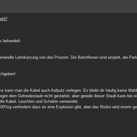
eld?
l
s behandelt:
:
enerelle Lohnkürzung von drei Prozent. Die Betroffenen sind empört, die Part
achgeben!
 uns kann man die Kabel auch Aufputz verlegen. Es bleibt dir häufig keine Wahl,
wegen dem Getreidestaub nicht gestattet, aber gerade dieser Staub kann bei 
elle Kabel, Leuchten und Schalter verwendet.
100%ig verhindern dass es eine Explosion gibt, aber das Risiko wird enorm ge