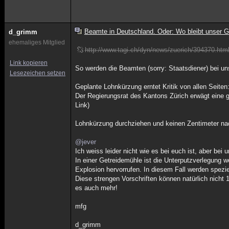
Beamte in Deutschland. Oder: Wo bleibt unser G
d_grimm
ehemaliges Mitglied
http://www.tagi.ch/dyn/news/zuerich/394370.htm
Link kopieren
So werden die Beamten (sorry: Staatsdiener) bei un
Lesezeichen setzen
Geplante Lohnkürzung erntet Kritik von allen Seiten
Der Regierungsrat des Kantons Zürich erwägt eine g
Link)
Lohnkürzung durchziehen und keinen Zentimeter n
@jever
Ich weiss leider nicht wie es bei euch ist, aber bei
In einer Getreidemühle ist die Unterputzverlegung 
Explosion hervorrufen. In diesem Fall werden spezi
Diese strengen Vorschriften können natürlich nicht 
es auch mehr!
mfg
d_grimm