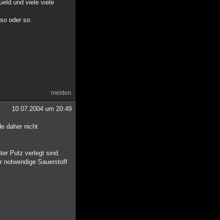
eld und viele viele
 so oder so.
melden
10.07.2004 um 20:49
e daher nicht
r Putz verlegt sind.
r notwendige Sauerstoff