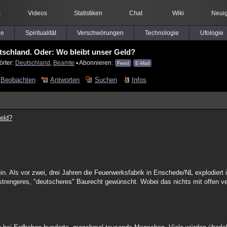
s
Videos
Statistiken
Chat
Wiki
Neuig
le
Spiritualität
Verschwörungen
Technologie
Ufologie
tschland. Oder: Wo bleibt unser Geld?
örter:
Deutschland
,
Beamte
▪ Abonnieren:
Feed
E-Mail
Beobachten
Antworten
Suchen
Infos
eld?
in. Als vor zwei, drei Jahren die Feuerwerksfabrik in Enschede/NL explodiert is
in strengeres, "deutscheres" Baurecht gewünscht. Wobei das nichts mit offen v