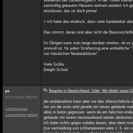
Wiederum der Ländervergleich: In der Türkei sterb
vernünftig gebauten Häusern wohnen würden! Ich ge
einstürzen, das ist doch prima!
> ich habe den eindruck, dass viele handwerker absi
Das stimmt, daran sind aber nicht die Bauvorschrif
Im Übrigen kann man lange darüber streiten, ob es j
sinnvoll ist, für jeden Straßenzug eine einheitlich
von hässlichen Neubauklötzen".
Viele Grüße
Dwight Schulz
Beamte in Deutschland. Oder: Wo bleibt unser G
yo
ehemaliges Mitglied
die endabnahme kann aber nur das offensichtliche a
mir um die ecke wird gerade ein neues gebäude man 
Link kopieren
alles in beton gegossen. wenn da am falschen ende ge
Lesezeichen setzen
gebäude mit einem riesenaufwand wieder abräumen.
ich habe ncihts gegen solides bauen, aber dann mus
(zur vermeidung von schlampereien wäre z. b. ein v