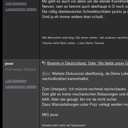
Mir geht es auch vor allem um die elende Korinthen
Link kopieren
Nerven, nein es hemmt auch überhaupt in D noch z
Lesezeichen setzen
Die völlig überbesetzten Schreibtischtäter juckts ja
Sind ja eh immer andere dran schuld...
Alle Menschen sind klug: Die einen vorher - die anderen nachher
Träume nicht Dein Leben - Lebe Deine Träume
Beamte in Deutschland. Oder: Wo bleibt unser G
jever
ehemaliges Mitglied
@yo
: Weitere Diskussion überflüssig, da Deine Le
nachvollziehen kannst/willst.
Link kopieren
Lesezeichen setzen
Zum Unterputz: Ich müsste nochmal nachschauen, a
Dort gibt es keine mechanischen Belastungen und 
fehlt. Aber wie gesagt, bin mir da nicht sicher.
Dass Wasserleitungen unter Putz verlegt werden m
MfG jever
Verwirrt mich nicht mit Tatsachen!