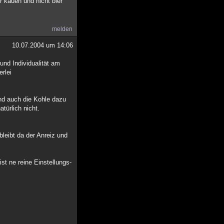
r kauen und nicht bier
melden
10.07.2004 um 14:06
und Individualität am
rlei
nd auch die Kohle dazu
türlich nicht.
leibt da der Anreiz und
st ne reine Einstellungs-