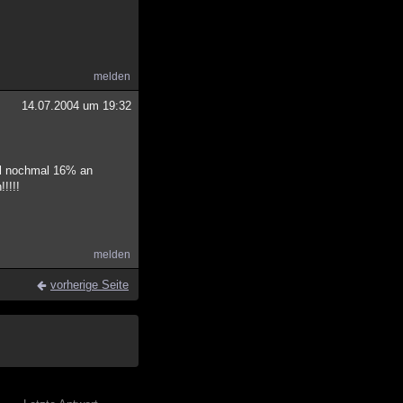
melden
14.07.2004 um 19:32
tel nochmal 16% an
!!!!
melden
vorherige Seite