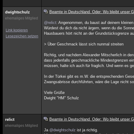
Beamte in Deutschland. Oder: Wo bleibt unser G
dwightschulz
ehemaliges Mitglied
@relict
: Angenommen, du baust auf deinem kleinen 
Würdest du dich da nicht ärgern, wenn du die Sonne 
Link kopieren
Hausbauers hört nicht an der Grundstücksgrenze auf
Lesezeichen setzen
> Über Geschmack lässt sich nunmal streiten
Richtig, und nachdem Alexander Mitscherlich in den 
dass jedenfalls geschmackliche Mindestgrenzen eing
müssen, halte ich auch für fraglich. Und wenn es ge
In der Türkei gibt es m.W. die entsprechenden Gese
Zwangsabrisse durchführten, wäre die Lage nicht s
Viele Grüße
Dwight "HM" Schulz
Beamte in Deutschland. Oder: Wo bleibt unser G
relict
ehemaliges Mitglied
Ja
@dwightschulz
ist ja richtig.