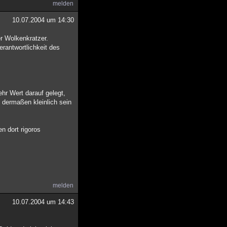
melden
10.07.2004 um 14:30
r Wolkenkratzer.
erantwortlichkeit des
ehr Wert darauf gelegt,
 dermaßen kleinlich sein
n dort rigoros
melden
10.07.2004 um 14:43