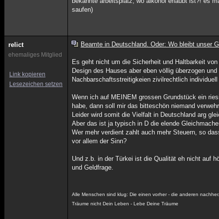
bekannte arbeitsplatz, wo alkohol erlaubt ist?! es 
saufen)
Beamte in Deutschland. Oder: Wo bleibt unser G
relict
ehemaliges Mitglied
Es geht nicht um die Sicherheit und Haltbarkeit vo
Design des Hauses aber eben völlig überzogen und 
Link kopieren
Nachbarschaftsstreitigkeien zivilrechtlich individuel
Lesezeichen setzen
Wenn ich auf MEINEM grossen Grundstück ein riesi
habe, dann soll mir das bitteschön niemand verwehre
Leider wird somit die Vielfalt in Deutschland arg gl
Aber das ist ja typisch in D die elende Gleichmache
Wer mehr verdient zahlt auch mehr Steuern, so dass
vor allem der Sinn?
Und z.b. in der Türkei ist die Qualität eh nicht au
und Geldfrage.
Alle Menschen sind klug: Die einen vorher - die anderen nachher
Träume nicht Dein Leben - Lebe Deine Träume