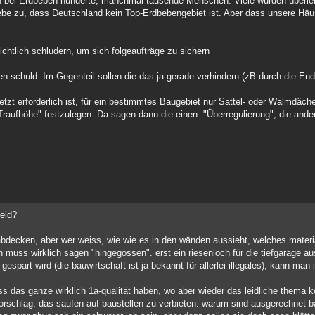
en bei Erdbeben hunderte, manchmal tausende Menschen. Viele würden überle
be zu, dass Deutschland kein Top-Erdbebengebiet ist. Aber dass unsere Häuse
chtlich schludern, um sich folgeaufträge zu sichern
ten schuld. Im Gegenteil sollen die das ja gerade verhindern (zB durch die E
etzt erforderlich ist, für ein bestimmtes Baugebiet nur Sattel- oder Walmdäc
e "Traufhöhe" festzulegen. Da sagen dann die einen: "Überregulierung", die an
eld?
bdecken, aber wer weiss, wie wie es in den wänden aussieht, welches materia
muss wirklich sagen "hingegossen". erst ein riesenloch für die tiefgarage a
spart wird (die bauwirtschaft ist ja bekannt für allerlei illegales), kann man
..
s das ganze wirklich 1a-qualität haben, wo aber wieder das leidliche thema k
orschlag, das saufen auf baustellen zu verbieten. warum sind ausgerechnet ba