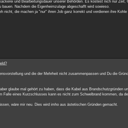
kackerei und Bearbeitungsdauer unserer Behörden. Es kostest nich nur Zeit, G
u bauen. Nachdem die Eigenheimzulage abgeschafft wird sowieso.
 eh nicht, die machen ja "nur" ihren Job ganz korrekt und verdienen ihre Kohle
.
eld?
bensvorstellung und die der Mehrheit nicht zusammenpassen und Du die Gründ
ber glaube mal gehört zu haben, dass die Kabel aus Brandschutzgründen unte
im Falle eines Kurzschlusses kann es nicht zum Schwelbrand kommen, da de
üssen, wäre mir neu. Dies wird imho aus ästetischen Gründen gemacht.