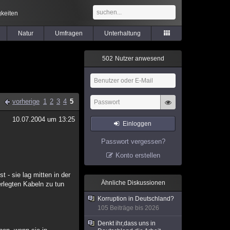
keiten
Natur
Umfragen
Unterhaltung
5
0
2
Nutzer anwesend
vorherige
1
2
3
4
5
10.07.2004 um 13:25
Einloggen
Passwort vergessen?
Konto erstellen
t - sie lag mitten in der
Ähnliche Diskussionen
erlegten Kabeln zu tun
Korruption in Deutschland?
105 Beiträge bis 2026
Denkt ihr,dass uns in