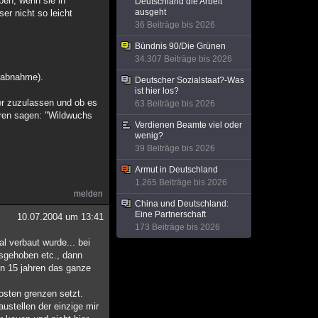
ben, wenn sie in
Deutschland die Arbeit
ausgeht
r nicht so leicht
36 Beiträge bis 2026
Bündnis 90/Die Grünen
34.307 Beiträge bis 2026
ndabnahme).
Deutscher Sozialstaat?-Was
ist hier los?
her zuzulassen und ob es
63 Beiträge bis 2026
deren sagen: "Wildwuchs
Verdienen Beamte viel oder
wenig?
39 Beiträge bis 2026
Armut in Deutschland
1.265 Beiträge bis 2026
melden
China und Deutschland:
Eine Partnerschaft
10.07.2004 um 13:41
173 Beiträge bis 2026
l verbaut wurde... bei
usgehoben etc., dann
 in 15 jahren das ganze
osten grenzen setzt.
ustellen der einzige mir