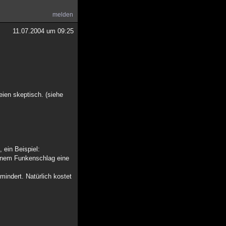
melden
11.07.2004 um 09:25
eien skeptisch. (siehe
 ein Beispiel:
einem Funkenschlag eine
mindert. Natürlich kostet