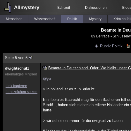
Allmystery
Echtzeit
Diskussionen
Blog
Menschen
Wissenschaft
Politik
Mystery
Kriminalfäl
Beamte in Deu
89 Beiträge
▪ Schlüsselw
Rubrik Politik
Seite 5 von 5
Beamte in Deutschland. Oder: Wo bleibt unser G
dwightschulz
ehemaliges Mitglied
@yo
Link kopieren
> in holland ist es z. b. erlaubt
Lesezeichen setzen
Ein liberales Baurecht mag für den Bauherren toll se
Stadt! -, haben sich sicherlich etliche Holländer e
hatte.
> wir scheinen immer für die ewigkeit zu bauen.