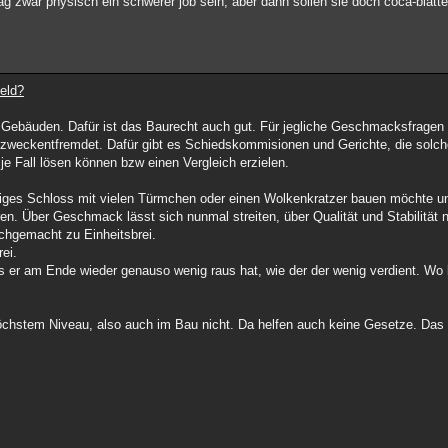
mag zwar physisch ein schwerer job sein, aber dann sollen sie doch coca-blätte
eld?
n Gebäuden. Dafür ist das Baurecht auch gut. Für jegliche Geschmacksfragen 
zweckentfremdet. Dafür gibt es Schiedskommisionen und Gerichte, die solche
l je Fall lösen können bzw einen Vergleich erzielen.
ges Schloss mit vielen Türmchen oder einen Wolkenkratzer bauen möchte u
n. Über Geschmack lässt sich nunmal streiten, über Qualität und Stabilität na
eichgemacht zu Einheitsbrei.
rei.
 er am Ende wieder genauso wenig raus hat, wie der der wenig verdient. Wo b
f höchstem Niveau, also auch im Bau nicht. Da helfen auch keine Gesetze. Das i
.