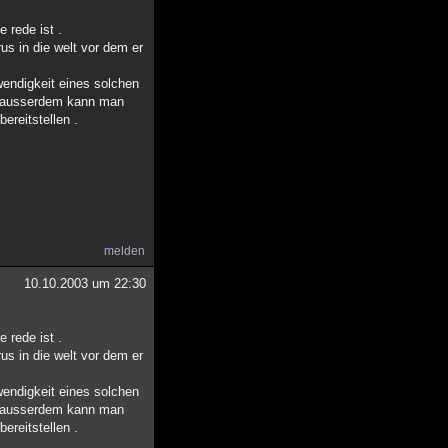
 rede ist .
us in die welt vor dem er
twendigkeit eines solchen
 . ausserdem kann man
ereitstellen .
melden
10.10.2003 um 22:30
 rede ist .
us in die welt vor dem er
twendigkeit eines solchen
 . ausserdem kann man
ereitstellen .