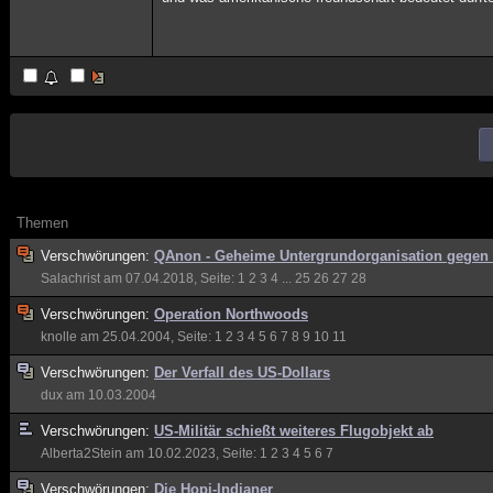
Themen
Verschwörungen:
QAnon - Geheime Untergrundorganisation gegen
Salachrist
am 07.04.2018, Seite:
1
2
3
4
...
25
26
27
28
Verschwörungen:
Operation Northwoods
knolle
am 25.04.2004, Seite:
1
2
3
4
5
6
7
8
9
10
11
Verschwörungen:
Der Verfall des US-Dollars
dux
am 10.03.2004
Verschwörungen:
US-Militär schießt weiteres Flugobjekt ab
Alberta2Stein
am 10.02.2023, Seite:
1
2
3
4
5
6
7
Verschwörungen:
Die Hopi-Indianer