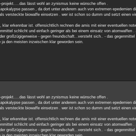
ne-projekt.....das lässt wohl an zynismus keine wünsche offen .
 apokalypse passen , da dort unter anderem auch von extremen epedemien die
 als versteckte biowaffe einsetzen . wer ist schon so dumm und setzt einen vir
 klar erkennbar ist. offensichtlich rechnen die amis mit einer eventuellen no
genmittel schlicht und einfach geringer als bei einem einsatz von atomwaffen
er großzügigerweise - gegen freundschaft...versteht sich.. - das gegenmittel b
 ja den meisten inzwischen klar geworden sein.
ne-projekt.....das lässt wohl an zynismus keine wünsche offen .
 apokalypse passen , da dort unter anderem auch von extremen epedemien die
 als versteckte biowaffe einsetzen . wer ist schon so dumm und setzt einen vir
 klar erkennbar ist. offensichtlich rechnen die amis mit einer eventuellen no
genmittel schlicht und einfach geringer als bei einem einsatz von atomwaffen
er großzügigerweise - gegen freundschaft...versteht sich.. - das gegenmittel b
 ja den meisten inzwischen klar geworden sein.