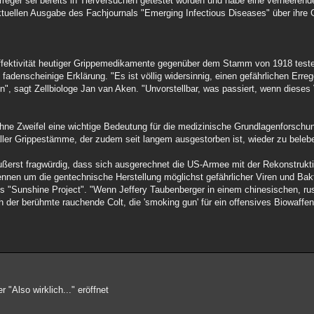
reger sei bereits in Tierversuchen getestet worden und habe eine verheeren
ktuellen Ausgabe des Fachjournals "Emerging Infectious Diseases" über ihre
Effektivität heutiger Grippemedikamente gegenüber dem Stamm von 1918 teste
fadenscheinige Erklärung. "Es ist völlig widersinnig, einen gefährlichen Erreg
, sagt Zellbiologe Jan van Aken. "Unvorstellbar, was passiert, wenn dieses V
e Zweifel eine wichtige Bedeutung für die medizinische Grundlagenforschun
 aller Grippestämme, der zudem seit langem ausgestorben ist, wieder zu beleb
äußerst fragwürdig, dass sich ausgerechnet die US-Armee mit der Rekonstruk
rennen um die gentechnische Herstellung möglichst gefährlicher Viren und Bak
unshine Project". "Wenn Jeffery Taubenberger in einem chinesischen, rus
ch der berühmte rauchende Colt, die 'smoking gun' für ein offensives Biowaf
"Also wirklich..." eröffnet