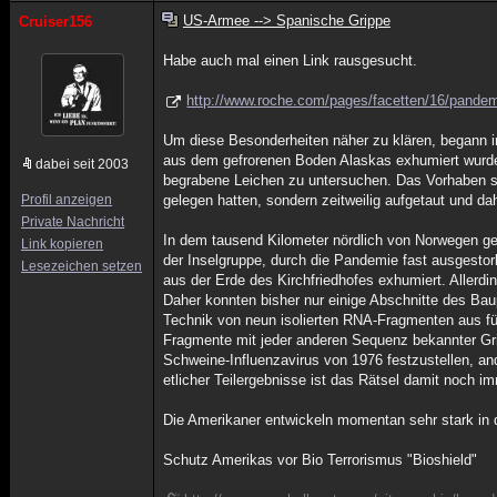
US-Armee --> Spanische Grippe
Cruiser156
Habe auch mal einen Link rausgesucht.
http://www.roche.com/pages/facetten/16/pande
Um diese Besonderheiten näher zu klären, begann i
aus dem gefrorenen Boden Alaskas exhumiert wurde
dabei seit 2003
begrabene Leichen zu untersuchen. Das Vorhaben sc
Profil anzeigen
gelegen hatten, sondern zeitweilig aufgetaut und da
Private Nachricht
In dem tausend Kilometer nördlich von Norwegen ge
Link kopieren
der Inselgruppe, durch die Pandemie fast ausgesto
Lesezeichen setzen
aus der Erde des Kirchfriedhofes exhumiert. Allerdi
Daher konnten bisher nur einige Abschnitte des Baup
Technik von neun isolierten RNA-Fragmenten aus fü
Fragmente mit jeder anderen Sequenz bekannter Gr
Schweine-Influenzavirus von 1976 festzustellen, a
etlicher Teilergebnisse ist das Rätsel damit noch im
Die Amerikaner entwickeln momentan sehr stark in d
Schutz Amerikas vor Bio Terrorismus "Bioshield"