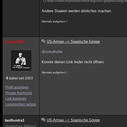
http://www.marshallcenter.org/site-graphic/lang-
Andere Staaten werden ähnliches machen.
Niemals aufgeben !
US-Armee --> Spanische Grippe
Cruiser156
@onkelhotte
Konnte deinen Link leider nicht öffnen.
Niemals aufgeben !
dabei seit 2003
Profil anzeigen
Private Nachricht
Link kopieren
Lesezeichen setzen
US-Armee --> Spanische Grippe
taothustra1
ehemaliges Mitglied