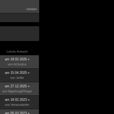
melden
Letzte Antwort
am 18.02.2026 »
von
AllJustice
am 15.04.2025 »
von
JoWe
am 27.12.2025 »
von
WgahnaglFhtagn
am 18.02.2023 »
von
Verwunderter
am 05.03.2023 »