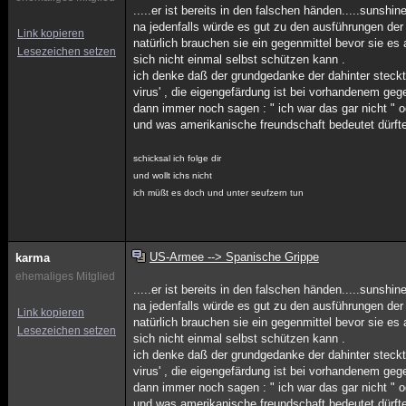
.....er ist bereits in den falschen händen.....sunshi
na jedenfalls würde es gut zu den ausführungen der
Link kopieren
natürlich brauchen sie ein gegenmittel bevor sie es
Lesezeichen setzen
sich nicht einmal selbst schützen kann .
ich denke daß der grundgedanke der dahinter steckt,
virus' , die eigengefärdung ist bei vorhandenem ge
dann immer noch sagen : " ich war das gar nicht " od
und was amerikanische freundschaft bedeutet dürfte
schicksal ich folge dir
und wollt ichs nicht
ich müßt es doch und unter seufzern tun
US-Armee --> Spanische Grippe
karma
ehemaliges Mitglied
.....er ist bereits in den falschen händen.....sunshi
na jedenfalls würde es gut zu den ausführungen der
Link kopieren
natürlich brauchen sie ein gegenmittel bevor sie es
Lesezeichen setzen
sich nicht einmal selbst schützen kann .
ich denke daß der grundgedanke der dahinter steckt,
virus' , die eigengefärdung ist bei vorhandenem ge
dann immer noch sagen : " ich war das gar nicht " od
und was amerikanische freundschaft bedeutet dürfte