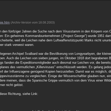
mie.htm
(Archiv-Version vom 18.08.2003)
n den fünfziger Jahren die Suche nach dem Virusstamm in den Körpern von Op
n: Ein geheimes Kommandounternehmen („Project George") wurde 1951 damit
heiterte, weil die Leichen nahe dem Luftwaffenstützpunkt Marks nicht ununt
her stark verwest waren.
legenen Archipel Svalbard war die Bevölkerung von Longyearbyen, der klein
rben. Auch die Leichen von sieben jungen, im Oktober 1918 dort begrabenen 
ngs fanden die Expeditionsmitglieder auch diesmal nur Leichen vor, die bereit
lanes des vermutlichen „Killerviruses" entschlüsselt werden. Es gelang jedoc
nf der Influenzagene genügend Kopien herzustellen. Damit war es möglich, 
ippevirusstämme zu vergleichen. Einige der Wissenschaftler glauben nun, e
ndere meinen, dass die Spanische Grippe vermutlich von dem Virus einer Wild
mer nicht gelöst.
iese Richtung, siehe Link: