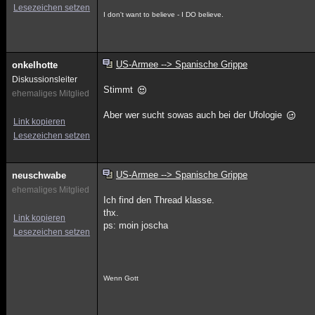
Lesezeichen setzen
I don't want to believe - I DO believe.
US-Armee --> Spanische Grippe
onkelhotte
Diskussionsleiter
Stimmt
ehemaliges Mitglied
Aber wer sucht sowas auch bei der Ufologie
Link kopieren
Lesezeichen setzen
US-Armee --> Spanische Grippe
neuschwabe
ehemaliges Mitglied
Ich find den Thread klasse.
thx.
Link kopieren
ps: moin joscha
Lesezeichen setzen
Wenn Gott