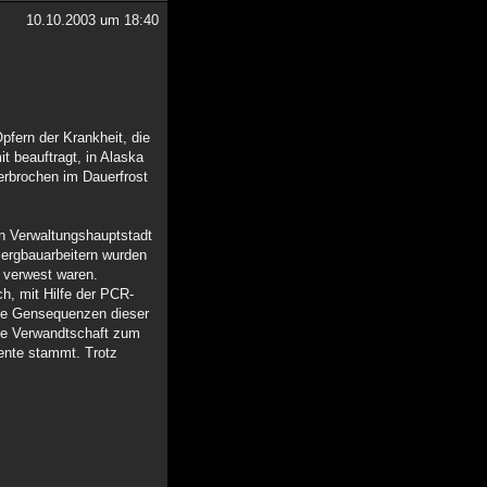
10.10.2003 um 18:40
fern der Krankheit, die
 beauftragt, in Alaska
erbrochen im Dauerfrost
en Verwaltungshauptstadt
Bergbauarbeitern wurden
s verwest waren.
h, mit Hilfe der PCR-
die Gensequenzen dieser
ine Verwandtschaft zum
ente stammt. Trotz