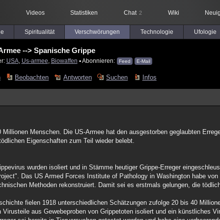
Videos
Statistiken
Chat
Wiki
Neuig
2
le
Spiritualität
Verschwörungen
Technologie
Ufologie
Armee --> Spanische Grippe
er:
USA
,
Us-armee
,
Biowaffen
▪ Abonnieren:
Feed
E-Mail
n
Beobachten
Antworten
Suchen
Infos
40 Millionen Menschen. Die US-Armee hat den ausgestorben geglaubten Errege
ödlichen Eigenschaften zum Teil wieder belebt.
pevirus wurden isoliert und in Stämme heutiger Grippe-Erreger eingeschleust
oject". Das US Armed Forces Institute of Pathology in Washington habe von d
hnischen Methoden rekonstruiert. Damit sei es erstmals gelungen, die tödlic
eschichte fielen 1918 unterschiedlichen Schätzungen zufolge 20 bis 40 Milli
Virusteile aus Gewebeproben von Grippetoten isoliert und ein künstliches Vi