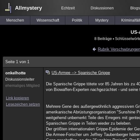
Allmystery
Echtzeit
Diskussionen
Blogs
Menschen
Wissenschaft
Politik
Mystery
Kriminalfäl
US-
8 Beiträge
▪ Schlüsselwört
Rubrik Verschwörunge
Seite 1 von 1
US-Armee --> Spanische Grippe
onkelhotte
Diskussionsleiter
Die Spanische Grippe tötete vor 85 Jahren bis zu 
ehemaliges Mitglied
von Biowaffen-Experten nachgezüchtet - und seine t
Link kopieren
Lesezeichen setzen
Mehrere Gene des außergewöhnlich aggressiven Grip
amerikanische Abrüstungsorganisation "Sunshine Pr
weitgehend unbemerkt Teile des Erregers mit gentec
Spanischen Grippe in Teilen wieder zu beleben.
Der größten internationalen Grippe-Epidemie der G
Die Armee-Forscher um Jeffrey Taubenberger hätten 