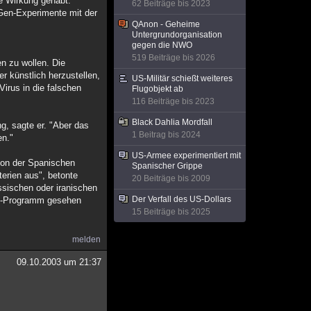
de Wirkung gehabt.
62 Beiträge bis 2023
 Gen-Experimente mit der
QAnon - Geheime
Untergrundorganisation
gegen die NWO
519 Beiträge bis 2026
n zu wollen. Die
er künstlich herzustellen,
US-Militär schießt weiteres
irus in die falschen
Flugobjekt ab
116 Beiträge bis 2023
Black Dahlia Mordfall
g, sagte er. "Aber das
1 Beitrag bis 2024
en."
US-Armee experimentiert mit
tion der Spanischen
Spanischer Grippe
terien aus", betonte
20 Beiträge bis 2009
sischen oder iranischen
Der Verfall des US-Dollars
fen-Programm gesehen
15 Beiträge bis 2025
melden
09.10.2003 um 21:37