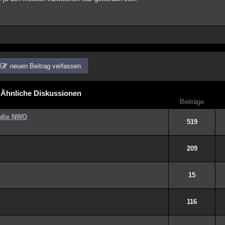
neuen Beitrag verfassen
Ähnliche Diskussionen
Beiträge
 die NWO
519
209
15
116