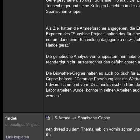
Gene geschaffen, so das "Sunshine Project". Der Er
Taubenberger und seine Kollegen berichten in der a
Spanischen Grippe.
Als Ziel hätten die Armeeforscher angegeben, die 
Experten des "Sunshine Project" halten das für eine 
nur um dann eine Behandlung dagegen zu entwickeln"
Hände gerät."
Die genetische Analyse von Grippestämmen habe ohn
rechtfertigt nicht, ausgerechnet den gefährlichsten
Die Biowaffen-Gegner halten es auch politisch für 
Grippe befasst. "Derartige Forschung löst ein Wett
Edward Hammond vom US-amerikanischen Büro des "S
Labor arbeiten würde, könnte in seinen Arbeiten au
werden."
US-Armee --> Spanische Grippe
findeti
ehemaliges Mitglied
nen thread zu dem Thema hab ich vorhin schon unter 
thx
Link kopieren