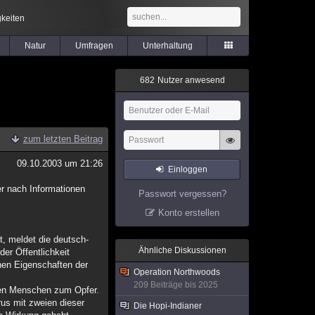
keiten
Natur
Umfragen
Unterhaltung
6
8
2
Nutzer anwesend
zum letzten Beitrag
09.10.2003 um 21:26
Einloggen
r nach Informationen
Passwort vergessen?
Konto erstellen
, meldet die deutsch-
Ähnliche Diskussionen
er Öffentlichkeit
hen Eigenschaften der
Operation Northwoods
209 Beiträge bis 2025
onen Menschen zum Opfer.
rus mit zweien dieser
Die Hopi-Indianer