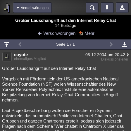
Verschwörungen
Bereiche
Großer Lauschangriff auf den Internet Relay Chat
14 Beiträge
Echtzeit
Diskussionen
Blogs
Videos
Statistiken
Verschwörungen
Mehr
Chat
Wiki
Neuigkeiten
Seite 1 / 1
meine Rubriken
coyote
05.12.2004 um 20:42
Menschen
Wissenschaft
Politik
Mystery
Kriminalfälle
ehemaliges Mitglied
Diskussionsleiter
Spiritualität
Verschwörungen
Technologie
Ufologie
Großer Lauschangriff auf den Internet Relay Chat
Vorgeblich mit Fördermitteln der US-amerikanischen National
Natur
Umfragen
Unterhaltung
Science Foundation (NSF) wollen Wissenschaftler des New
weitere Rubriken
Yorker Rensselaer Polytechnic Institute eine automatische
Bespitzelung von Internet-Relay-Chat-Communities in Angriff
Philosophie
Träume
Orte
Esoterik
Literatur
nehmen.
Astronomie
Helpdesk
Gruppen
Gaming
Filme
Laut Projektbeschreibung wollen die Forscher ein System
entwickeln, das automatisch Profile von Internet-Chattern, Chat-
Musik
Clash
Verbesserungen
Allmystery
English
Gruppen und ganzen Chatrooms erstellt, sodass sich jederzeit
Fragen nach dem Schema "Wer chattet in Chatroom X über das
Übersichten