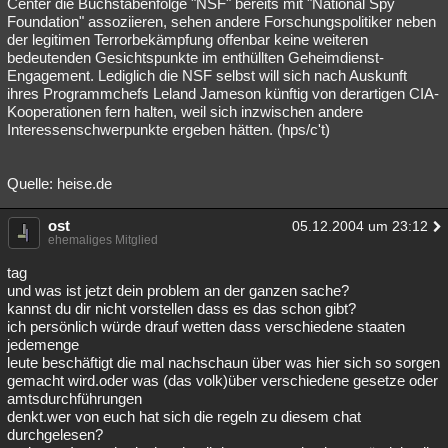
Center die Buchstabenfolge "NSF" bereits mit "National Spy
Foundation" assoziieren, sehen andere Forschungspolitiker neben
der legitimen Terrorbekämpfung offenbar keine weiteren
bedeutenden Gesichtspunkte im enthüllten Geheimdienst-
Engagement. Lediglich die NSF selbst will sich nach Auskunft
ihres Programmchefs Leland Jameson künftig von derartigen CIA-
Kooperationen fern halten, weil sich inzwischen andere
Interessenschwerpunkte ergeben hätten. (hps/c't)
Quelle: heise.de
ost
05.12.2004 um 23:12
ehemaliges Mitglied
tag
und was ist jetzt dein problem an der ganzen sache?
kannst du dir nicht vorstellen dass es das schon gibt?
ich persönlich würde drauf wetten dass verschiedene staaten
jedemenge
leute beschäftigt die mal nachschaun über was hier sich so sorgen
gemacht wird.oder was (das volk)über verschiedene gesetze oder
amtsdurchführungen
denkt.wer von euch hat sich die regeln zu diesem chat
durchgelesen?