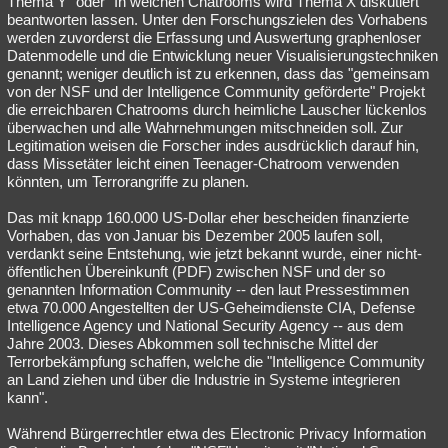
Thema Y" oder "In welchen Chatrooms wird Thema X diskutiert"
beantworten lassen. Unter den Forschungszielen des Vorhabens
Besucht
Teilgenommen
Alle
Neue
Geschlossen
werden zuvorderst die Erfassung und Auswertung graphenloser
Datenmodelle und die Entwicklung neuer Visualisierungstechniken
Lesenswert
Schlüsselwörter
genannt; weniger deutlich ist zu erkennen, dass das "gemeinsam
von der NSF und der Intelligence Community geförderte" Projekt
die erreichbaren Chatrooms durch heimliche Lauscher lückenlos
überwachen und alle Wahrnehmungen mitschneiden soll. Zur
Legitimation weisen die Forscher indes ausdrücklich darauf hin,
dass Missetäter leicht einen Teenager-Chatroom verwenden
könnten, um Terrorangriffe zu planen.
Das mit knapp 160.000 US-Dollar eher bescheiden finanzierte
Vorhaben, das von Januar bis Dezember 2005 laufen soll,
verdankt seine Entstehung, wie jetzt bekannt wurde, einer nicht-
öffentlichen Übereinkunft (PDF) zwischen NSF und der so
genannten Information Community -- den laut Pressestimmen
etwa 70.000 Angestellten der US-Geheimdienste CIA, Defense
Intelligence Agency und National Security Agency -- aus dem
Jahre 2003. Dieses Abkommen soll technische Mittel der
Terrorbekämpfung schaffen, welche die "Intelligence Community
an Land ziehen und über die Industrie in Systeme integrieren
kann".
Während Bürgerrechtler etwa des Electronic Privacy Information