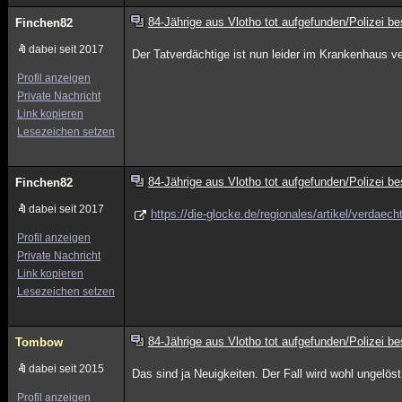
84-Jährige aus Vlotho tot aufgefunden/Polizei bes
Finchen82
dabei seit 2017
Der Tatverdächtige ist nun leider im Krankenhaus v
Profil anzeigen
Private Nachricht
Link kopieren
Lesezeichen setzen
84-Jährige aus Vlotho tot aufgefunden/Polizei bes
Finchen82
dabei seit 2017
https://die-glocke.de/regionales/artikel/verdae
Profil anzeigen
Private Nachricht
Link kopieren
Lesezeichen setzen
84-Jährige aus Vlotho tot aufgefunden/Polizei bes
Tombow
dabei seit 2015
Das sind ja Neuigkeiten. Der Fall wird wohl ungelöst 
Profil anzeigen