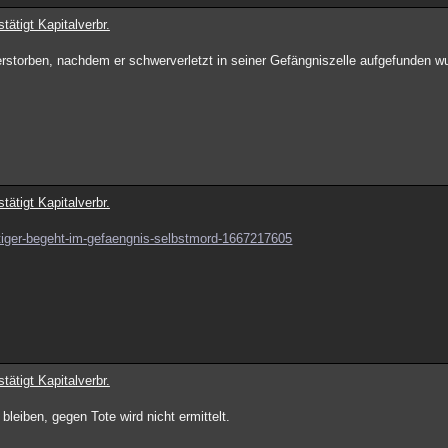
tätigt Kapitalverbr.
erstorben, nachdem er schwerverletzt in seiner Gefängniszelle aufgefunden w
tätigt Kapitalverbr.
chtiger-begeht-im-gefaengnis-selbstmord-1667217605
tätigt Kapitalverbr.
bleiben, gegen Tote wird nicht ermittelt.