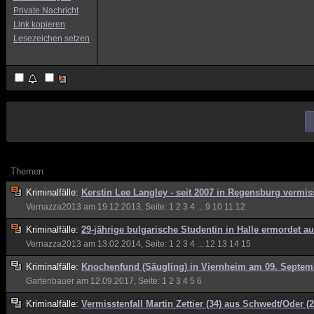
Private Nachricht
Link kopieren
Lesezeichen setzen
Themen
Kriminalfälle:
Kerstin Lee Langley - seit 2007 in Regensburg vermis
Vernazza2013
am 19.12.2013, Seite:
1
2
3
4
...
9
10
11
12
Kriminalfälle:
29-jährige bulgarische Studentin in Halle ermordet a
Vernazza2013
am 13.02.2014, Seite:
1
2
3
4
...
12
13
14
15
Kriminalfälle:
Knochenfund (Säugling) in Viernheim am 09. Septem
Gartenbauer
am 12.09.2017, Seite:
1
2
3
4
5
6
Kriminalfälle:
Vermisstenfall Martin Zettier (34) aus Schwedt/Oder (