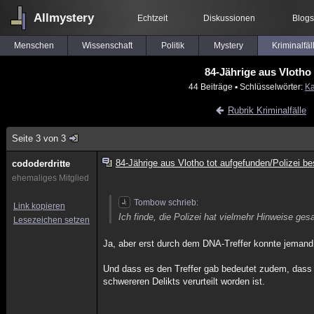
Allmystery
Echtzeit
Diskussionen
Blogs
Menschen
Wissenschaft
Politik
Mystery
Kriminalfäl
84-Jährige aus Vlotho 
44 Beiträge
▪ Schlüsselwörter:
Ka
Rubrik Kriminalfälle
Seite 3 von 3
84-Jährige aus Vlotho tot aufgefunden/Polizei bes
cododerdritte
ehemaliges Mitglied
Tombow schrieb:
Link kopieren
Ich finde, die Polizei hat vielmehr Hinweise ge
Lesezeichen setzen
Ja, aber erst durch dem DNA-Treffer konnte jemand 
Und dass es den Treffer gab bedeutet zudem, dass d
schwereren Delikts verurteilt worden ist.