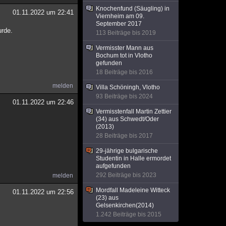
Knochenfund (Säugling) in
01.11.2022 um 22:41
Viernheim am 09.
September 2017
urde.
113 Beiträge bis 2019
Vermisster Mann aus
Bochum tot in Vlotho
gefunden
18 Beiträge bis 2016
melden
Villa Schöningh, Vlotho
93 Beiträge bis 2024
01.11.2022 um 22:46
Vermisstenfall Martin Zettier
(34) aus Schwedt/Oder
(2013)
28 Beiträge bis 2017
29-jährige bulgarische
Studentin in Halle ermordet
aufgefunden
292 Beiträge bis 2023
melden
Mordfall Madeleine Witteck
01.11.2022 um 22:56
(23) aus
Gelsenkirchen(2014)
1.242 Beiträge bis 2015