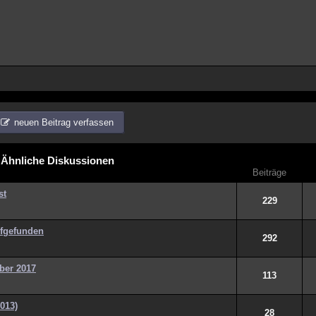
neuen Beitrag verfassen
Ähnliche Diskussionen
Beiträge
st
229
ufgefunden
292
ber 2017
113
2013)
28