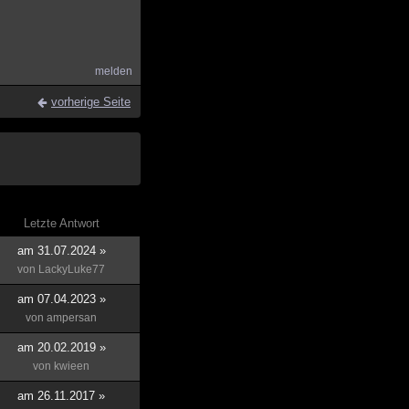
melden
vorherige Seite
Letzte Antwort
am 31.07.2024 »
von
LackyLuke77
am 07.04.2023 »
von
ampersan
am 20.02.2019 »
von
kwieen
am 26.11.2017 »