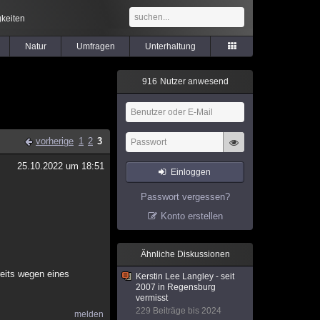
keiten
Natur
Umfragen
Unterhaltung
9
1
6
Nutzer anwesend
vorherige
1
2
3
25.10.2022 um 18:51
Einloggen
Passwort vergessen?
Konto erstellen
Ähnliche Diskussionen
reits wegen eines
Kerstin Lee Langley - seit
2007 in Regensburg
vermisst
229 Beiträge bis 2024
melden