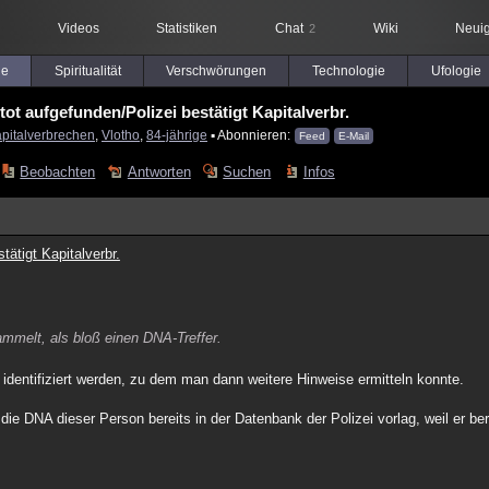
Videos
Statistiken
Chat
Wiki
Neuig
2
le
Spiritualität
Verschwörungen
Technologie
Ufologie
tot aufgefunden/Polizei bestätigt Kapitalverbr.
pitalverbrechen
,
Vlotho
,
84-jährige
▪ Abonnieren:
Feed
E-Mail
Beobachten
Antworten
Suchen
Infos
tätigt Kapitalverbr.
sammelt, als bloß einen DNA-Treffer.
identifiziert werden, zu dem man dann weitere Hinweise ermitteln konnte.
ie DNA dieser Person bereits in der Datenbank der Polizei vorlag, weil er be