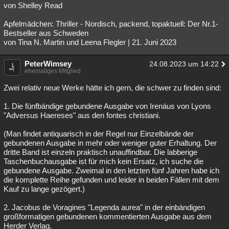
von Shelley Read
Apfelmädchen: Thriller - Nordisch, packend, topaktuell: Der Nr.1-
Bestseller aus Schweden
von Tina N. Martin und Leena Flegler | 21. Juni 2023
PeterWimsey
24.08.2023 um 14:22
ehemaliges Mitglied
Zwei relativ neue Werke hätte ich gern, die schwer zu finden sind:
1. Die fünfbändige gebundene Ausgabe von Irenäus von Lyons
"Adversus Haereses" aus den fontes christiani.
(Man findet antiquarisch in der Regel nur Einzelbände der
gebundenen Ausgabe in mehr oder weniger guter Erhaltung. Der
dritte Band ist einzeln praktisch unauffindbar. Die labberige
Taschenbuchausgabe ist für mich kein Ersatz, ich suche die
gebundene Ausgabe. Zweimal in den letzten fünf Jahren habe ich
die komplette Reihe gefunden und leider in beiden Fällen mit dem
Kauf zu lange gezögert.)
2. Jacobus de Voragines "Legenda aurea" in der einbändigen
großformatigen gebundenen kommentierten Ausgabe aus dem
Herder Verlag.