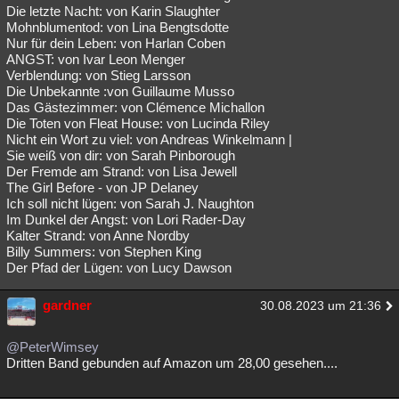
Die letzte Nacht: von Karin Slaughter
Mohnblumentod: von Lina Bengtsdotte
Nur für dein Leben: von Harlan Coben
ANGST: von Ivar Leon Menger
Verblendung: von Stieg Larsson
Die Unbekannte :von Guillaume Musso
Das Gästezimmer: von Clémence Michallon
Die Toten von Fleat House: von Lucinda Riley
Nicht ein Wort zu viel: von Andreas Winkelmann |
Sie weiß von dir: von Sarah Pinborough
Der Fremde am Strand: von Lisa Jewell
The Girl Before - von JP Delaney
Ich soll nicht lügen: von Sarah J. Naughton
Im Dunkel der Angst: von Lori Rader-Day
Kalter Strand: von Anne Nordby
Billy Summers: von Stephen King
Der Pfad der Lügen: von Lucy Dawson
gardner
30.08.2023 um 21:36
@PeterWimsey
Dritten Band gebunden auf Amazon um 28,00 gesehen....