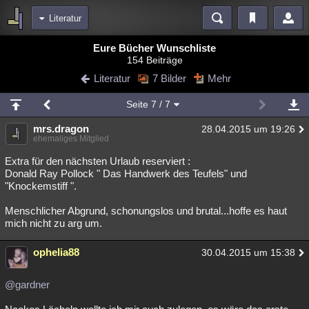
Literatur
Bereiche
Eure Bücher Wunschliste
154 Beiträge
Echtzeit
Diskussionen
Blogs
Videos
Statistiken
Literatur
7 Bilder
Mehr
Chat
Wiki
Neuigkeiten
Seite
7
/ 7
meine Rubriken
mrs.dragon
28.04.2015 um 19:26
Menschen
Wissenschaft
Politik
Mystery
Kriminalfälle
ehemaliges Mitglied
Spiritualität
Verschwörungen
Technologie
Ufologie
Extra für den nächsten Urlaub reserviert :
Donald Ray Pollock " Das Handwerk des Teufels" und
"Knockemstiff ".
Natur
Umfragen
Unterhaltung
weitere Rubriken
Menschlicher Abgrund, schonungslos und brutal...hoffe es haut
mich nicht zu arg um.
Philosophie
Träume
Orte
Esoterik
Literatur
ophelia88
30.04.2015 um 15:38
Astronomie
Helpdesk
Gruppen
Gaming
Filme
Musik
Clash
Verbesserungen
Allmystery
English
@gardner
Übersichten