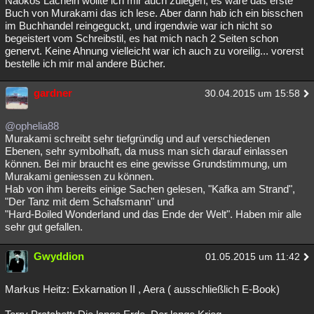
Naokos Lächeln wollte ich mir auch zulegen, es wäre das erste
Buch von Murakami das ich lese. Aber dann hab ich ein bisschen
Besucht
Teilgenommen
Alle
Neue
Geschlossen
im Buchhandel reingeguckt, und irgendwie war ich nicht so
begeistert vom Schreibstil, es hat mich nach 2 Seiten schon
Lesenswert
Schlüsselwörter
genervt. Keine Ahnung vielleicht war ich auch zu voreilig... vorerst
bestelle ich mir mal andere Bücher.
gardner
30.04.2015 um 15:58
@ophelia88
Murakami schreibt sehr tiefgründig und auf verschiedenen
Ebenen, sehr symbolhaft, da muss man sich darauf einlassen
können. Bei mir braucht es eine gewisse Grundstimmung, um
Murakami geniessen zu können.
Hab von ihm bereits einige Sachen gelesen, "Kafka am Strand",
"Der Tanz mit dem Schafsmann" und
"Hard-Boiled Wonderland und das Ende der Welt". Haben mir alle
sehr gut gefallen.
Gwyddion
01.05.2015 um 11:42
Markus Heitz: Exkarnation II , Aera ( ausschließlich E-Book)