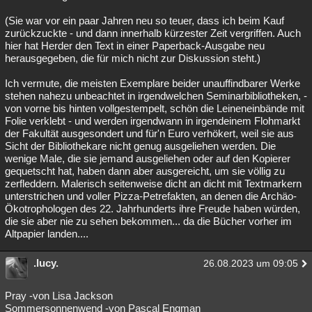
(Sie war vor ein paar Jahren neu so teuer, dass ich beim Kauf
zurückzuckte - und dann innerhalb kürzester Zeit vergriffen. Auch
hier hat Herder den Text in einer Paperback-Ausgabe neu
herausgegeben, die für mich nicht zur Diskussion steht.)
Ich vermute, die meisten Exemplare beider unauffindbarer Werke
stehen nahezu unbeachtet in irgendwelchen Seminarbibliotheken, -
von vorne bis hinten vollgestempelt, schön die Leineneinbände mit
Folie verklebt - und werden irgendwann in irgendeinem Flohmarkt
der Fakultät ausgesondert und für'n Euro verhökert, weil sie aus
Sicht der Bibliothekare nicht genug ausgeliehen werden. Die
wenige Male, die sie jemand ausgeliehen oder auf den Kopierer
gequetscht hat, haben dann aber ausgereicht, um sie völlig zu
zerfleddern. Malerisch seitenweise dicht an dicht mit Textmarkern
unterstrichen und voller Pizza-Petrefakten, an denen die Archäo-
Ökotrophologen des 22. Jahrhunderts ihre Freude haben würden,
die sie aber nie zu sehen bekommen... da die Bücher vorher im
Altpapier landen....
.lucy.
26.08.2023 um 09:05
Pray -von Lisa Jackson
Sommersonnenwend -von Pascal Engman