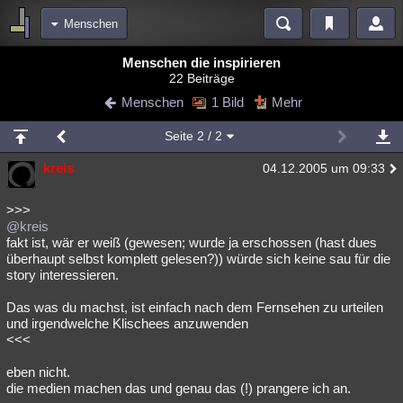
Menschen
Bereiche
Menschen die inspirieren
22 Beiträge
Echtzeit
Diskussionen
Blogs
Videos
Statistiken
Menschen
1 Bild
Mehr
Chat
Wiki
Neuigkeiten
Seite
2
/ 2
meine Rubriken
kreis
04.12.2005 um 09:33
Menschen
Wissenschaft
Politik
Mystery
Kriminalfälle
Spiritualität
Verschwörungen
Technologie
Ufologie
>>>
@kreis
fakt ist, wär er weiß (gewesen; wurde ja erschossen (hast dues
Natur
Umfragen
Unterhaltung
überhaupt selbst komplett gelesen?)) würde sich keine sau für die
weitere Rubriken
story interessieren.
Philosophie
Träume
Orte
Esoterik
Literatur
Das was du machst, ist einfach nach dem Fernsehen zu urteilen
und irgendwelche Klischees anzuwenden
Astronomie
Helpdesk
Gruppen
Gaming
Filme
<<<
Musik
Clash
Verbesserungen
Allmystery
English
eben nicht.
die medien machen das und genau das (!) prangere ich an.
Übersichten