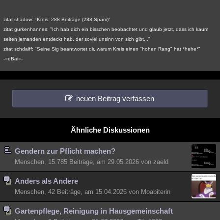
Besucht
Teilgenommen
Alle
Neue
Geschlossen
zitat shadow: "Kreis: 288 Beiträge (288 Spam)"
Lesenswert
Schlüsselwörter
zitat gurkenhannes: "Ich hab dich ein bisschen beobachtet und glaub jetzt, dass ich kaum
selten jemanden entdeckt hab, der soviel unsinn von sich gibt..."
zitat schdaiff: "Seine Sig beantwortet dir, warum Kreis einen "hohen Rang" hat *hehe*"
-=eBai=-
neuen Beitrag verfassen
Ähnliche Diskussionen
Gendern zur Pflicht machen?
Menschen, 15.785 Beiträge, am 29.05.2026 von zaeld
Anders als Andere
Menschen, 42 Beiträge, am 15.04.2026 von Moabiterin
Gartenpflege, Reinigung in Hausgemeinschaft