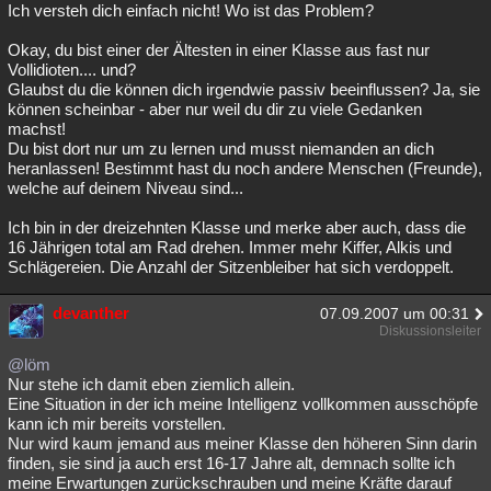
Ich versteh dich einfach nicht! Wo ist das Problem?
Okay, du bist einer der Ältesten in einer Klasse aus fast nur
Vollidioten.... und?
Glaubst du die können dich irgendwie passiv beeinflussen? Ja, sie
können scheinbar - aber nur weil du dir zu viele Gedanken
machst!
Du bist dort nur um zu lernen und musst niemanden an dich
heranlassen! Bestimmt hast du noch andere Menschen (Freunde),
welche auf deinem Niveau sind...
Ich bin in der dreizehnten Klasse und merke aber auch, dass die
16 Jährigen total am Rad drehen. Immer mehr Kiffer, Alkis und
Schlägereien. Die Anzahl der Sitzenbleiber hat sich verdoppelt.
devanther
07.09.2007 um 00:31
Diskussionsleiter
@löm
Nur stehe ich damit eben ziemlich allein.
Eine Situation in der ich meine Intelligenz vollkommen ausschöpfe
kann ich mir bereits vorstellen.
Nur wird kaum jemand aus meiner Klasse den höheren Sinn darin
finden, sie sind ja auch erst 16-17 Jahre alt, demnach sollte ich
meine Erwartungen zurückschrauben und meine Kräfte darauf