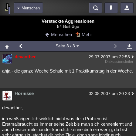
Menschen
Bereiche
Versteckte Aggressionen
54 Beiträge
Echtzeit
Diskussionen
Blogs
Videos
Statistiken
Menschen
Mehr
Chat
Wiki
Neuigkeiten
Seite
3
/ 3
meine Rubriken
devanther
29.07.2007 um 22:53
Menschen
Wissenschaft
Politik
Mystery
Kriminalfälle
Diskussionsleiter
Spiritualität
Verschwörungen
Technologie
Ufologie
ahja - die ganze Woche Schule mit 1 Praktikumstag in der Woche.
Natur
Umfragen
Unterhaltung
weitere Rubriken
Hornisse
02.08.2007 um 20:23
Philosophie
Träume
Orte
Esoterik
Literatur
devanther,
Astronomie
Helpdesk
Gruppen
Gaming
Filme
ich weiß eigentlich wirklich nicht was dein Problem ist.
Erstmalbraucht es immer seine Zeit bis man sich kennenlernt und
Musik
Clash
Verbesserungen
Allmystery
English
auch besser miteinander kann.Ich kenne dich ein wenig, du bist
Übersichten
sehr ehrgeizig, steckst dir hohe Ziele, doch sage ichdir auch