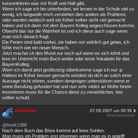
konzentrieren was mir Kraft und Halt gibt.
Wenn ich sage ich bin unterfordert, wir lernen in der Schule viel zu
wenig, ich langweile mich verstehen dies andere als Prahlerei,
oder werden neidisch weil sie früher selber nicht viel gemacht
haben und ich dann mit dem Bayern Kolleg angeschissen komme.
Obwohl das nur die Wahrheit ist und ich diese auch sage wenn
man mich danach fragt.
Die Ferien sind bald vorbei, sie haben mir wirklich gut getan, ich
fühle mich wie ein neuer Mensch.
Jetzt machei ch den Mund nur noch auf wenn es sich lohnt und
lese im Unterricht mein Buch weiter oder lerne Vokabeln für das
BayernKolleg.
Wem ich damit jetzt großkotzig rüberkomme sage ich nur :p
Hättest es früher besser gemacht würdest du dich an solch einer
Aussage nicht stören, sondern denjenigen unterstützen wenn er
seine Berufung gefunden hat und nun sehr vieles an Mühe hinein
investieren muss für die Chance diese zu verwirklichen, bist
selber schuld.
devanther
07.09.2007 um 00:35
Diskussionsleiter
@freek1988
Nach dem Buch das Böse kommt auf leise Sohlen.
Man muss ein Problem erst erkennen wenn man es in angriff