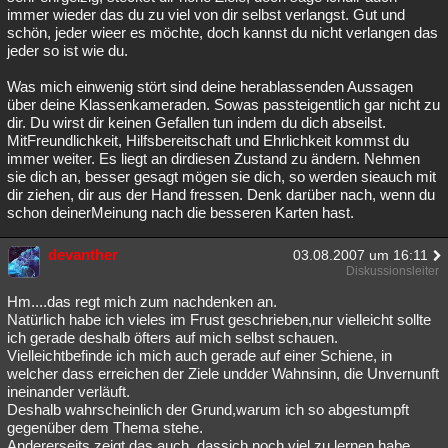
immer wieder das du zu viel von dir selbst verlangst. Gut und
Besucht
Teilgenommen
Alle
Neue
Geschlossen
schön, jeder wieer es möchte, doch kannst du nicht verlangen das
jeder so ist wie du.
Lesenswert
Schlüsselwörter
Was mich einwenig stört sind deine herablassenden Aussagen
über deine Klassenkameraden. Sowas passteigentlich gar nicht zu
dir. Du wirst dir keinen Gefallen tun indem du dich abseilst.
MitFreundlichkeit, Hilfsbereitschaft und Ehrlichkeit kommst du
immer weiter. Es liegt an dirdiesen Zustand zu ändern. Nehmen
sie dich an, besser gesagt mögen sie dich, so werden sieauch mit
dir ziehen, dir aus der Hand fressen. Denk darüber nach, wenn du
schon deinerMeinung nach die besseren Karten hast.
devanther
03.08.2007 um 16:11
Diskussionsleiter
Hm....das regt mich zum nachdenken an.
Natürlich habe ich vieles im Frust geschrieben,nur vielleicht sollte
ich gerade deshalb öfters auf mich selbst schauen.
Vielleichtbefinde ich mich auch gerade auf einer Schiene, in
welcher dass erreichen der Ziele undder Wahnsinn, die Unvernunft
ineinander verläuft.
Deshalb wahrscheinlich der Grund,warum ich so abgestumpft
gegenüber dem Thema stehe.
Andererseits zeigt das auch, dassich noch viel zu lernen habe.