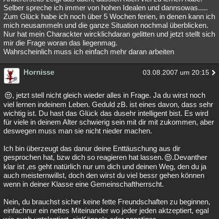
Selber spreche ich immer von hohen Idealen und dannsowas.....
Zum Glück habe ich noch über 5 Wochen ferien, in denen kann ich
mich neusammeln und die ganze Situation nochmal überblicken.
Nur hat mein Charackter wircklichdaran gelitten und jetzt stellt sich
mir die Frage woran das liegenmag.
Wahrscheinlich muss ich einfach mehr daran arbeiten
Hornisse
03.08.2007 um 20:15
, jetzt stell nicht gleich wieder alles in Frage. Ja du wirst noch
viel lernen indeinem Leben. Geduld zB. ist eines davon, dass sehr
wichtig ist. Du hast das Glück das dusehr intelligent bist. Es wird
für viele in deinem Alter schwierig sein mit dir mit zukommen, aber
deswegen muss man sie nicht nieder machen.
Ich bin überzeugt das danur deine Enttäuschung aus dir
gesprochen hat, bzw dich so reagieren hat lassen.
.Devanther
klar ist ,es geht natürlich nur um dich und deinen Weg, den du ja
auch meisternwillst, doch den wirst du viel bessr gehen können
wenn in deiner Klasse eine Gemeinschaftherrscht.
Nein, du brauchst sicher keine fette Freundschaften zu beginnen,
einfachnur ein nettes Miteinander wo jeder jeden aktzeptiert, egal