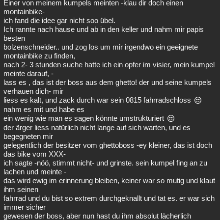
Einer von meinem kumpels meinten -klau dir doch einen
montainbike-
ich fand die idee gar nicht soo übel.
Ich rannte nach hause und ab in den keller und nahm mir papis
besten
bolzenschneider.. und zog los um mir irgendwo ein geeignete
montainbike zu finden,
nach 2- 3 stunden suche hatte ich ein opfer im visier, mein kumpel
meinte darauf, -
lass es , das ist der boss aus dem ghetto! der und seine kumpels
verhauen dich- mir
liess es kalt, und zack durch war sein 0815 fahrradschloss
nahm es mit und habe es
ein wenig wie man es sagen könnte umstrukturiert
der ärger liess natürlich nicht lange auf sich warten, und es
begegneten mir
gelegentlich der besitzer vom ghettoboss -ey kleiner, das ist doch
das bike vom XXX-
ich sagte -nöö, stimmt nicht- und grinste. sein kumpel fing an zu
lachen und meinte -
das wird ewig im erinnerung bleiben, keiner war so mutig und klaut
ihm seinen
fahrrad und du bist so extrem durchgeknallt und tat es. er war sich
immer sicher
gewesen der boss, aber nun hast du ihm absolut lächerlich