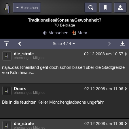
Menschen
Bereiche
Traditionelles/Konsum/Gewohnheit?
70 Beiträge
Echtzeit
Diskussionen
Blogs
Videos
Statistiken
Menschen
Mehr
Chat
Wiki
Neuigkeiten
Seite
4
/ 4
meine Rubriken
die_strafe
02.12.2008 um 10:57
Menschen
Wissenschaft
Politik
Mystery
Kriminalfälle
ehemaliges Mitglied
Spiritualität
Verschwörungen
Technologie
Ufologie
naja..das Rheinland geht doch schon bisserl über die Stadtgrenze
von Köln hinaus..
Natur
Umfragen
Unterhaltung
weitere Rubriken
Doors
02.12.2008 um 11:06
ehemaliges Mitglied
Philosophie
Träume
Orte
Esoterik
Literatur
Bis in die feuchten Keller Mönchengladbachs ungefähr.
Astronomie
Helpdesk
Gruppen
Gaming
Filme
Musik
Clash
Verbesserungen
Allmystery
English
die_strafe
02.12.2008 um 11:09
Übersichten
ehemaliges Mitglied