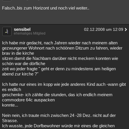
Besucht
Teilgenommen
Alle
Neue
Geschlossen
Falsch..bis zum Horizont und noch viel weiter..
Lesenswert
Schlüsselwörter
sensibel
02.12.2008 um 12:09
ehemaliges Mitglied
Ich habe mir gedacht, nach Jahren wieder nach meinem alten
gezwungener Wohnort nach schöönen Ditzum zu fahren, wieder
brav in die kirche
sitzen damit die Nachbarn darüber nicht meckern konnten wie
schön war die dörfliche
zeit wo jeder fragte " geht er denn zu mindestens am heiligen
abend zur kirche ?"
Ich hatte nur eines im kopp wie jede anderes Kind auch -wann gibt
es endlich
geschenke- ich zählte die stunden, das ich endlich meinem
commodore 64c auspacken
konnte...
Nein nein, ich traute mich zwischen 24 -28 Dez. nicht auf der
Strasse.
Ich wusste, jede Dorfbewohner würde mir eines die gleichen