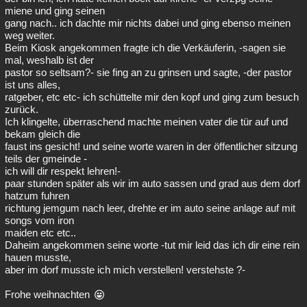
miene und ging seinen
gang nach.. ich dachte mir nichts dabei und ging ebenso meinen
weg weiter.
Beim Kiosk angekommen fragte ich die Verkäuferin, -sagen sie
mal, weshalb ist der
pastor so seltsam?- sie fing an zu grinsen und sagte, -der pastor
ist uns alles,
ratgeber, etc etc- ich schüttelte mir den kopf und ging zum besuch
zurück.
Ich klingelte, überraschend machte meinen vater die tür auf und
bekam gleich die
faust ins gesicht! und seine worte waren in der öffentlicher sitzung
teils der gmeinde -
ich will dir respekt lehren!-
paar stunden später als wir im auto sassen und grad aus dem dorf
hatzum fuhren
richtung jemgum nach leer, drehte er im auto seine anlage auf mit
songs vom iron
maiden etc etc..
Daheim angekommen seine worte -tut mir leid das ich dir eine rein
hauen musste,
aber im dorf musste ich mich verstellen! verstehste ?-
Frohe weihnachten