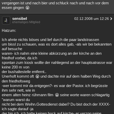
vergangen ist und nach bier und schluck nach und nach vor dem
essen gingen
sensibel
02.12.2008 um 12:26
ehemaliges Mitglied
Hatzum:
Ich ahnte nichts böses und lief durch die paar landstrassen
um bissl zu schauen, was es dort alles gab, -als wir bei bekannten
auf besuche
waren- ich nahm eine kleine abkürzung an der kirche an den
friedhof vorbei, da ich
spontan zum kiosk wollte der nahliegend an der hauptsatrasse war
keine 200 m von
der bushaltestelle entfernt..
Unerhoft kommt oft
und dachte mir auf dem halben Weg durch
den friedhofsweg
-wer kommt mir da entgegen?- es war der Pastor. ich begrüsste
ihm sehr nett, wie in
einem alten heinz rühmann film
seine worte waren schlagartig
"warum warst du
nicht bei dem Weihn.Gottesdienst dabei? Du bist doch der XXXX-
ich sagte darauf -ja
der bin ich, ich hatte keinen bock auf kirche- er verzpg seine