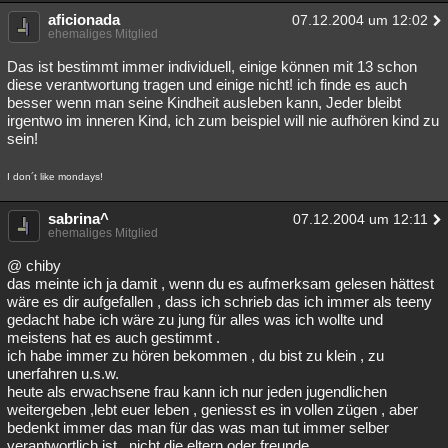
aficionada
07.12.2004 um 12:02
ehemaliges Mitglied
Das ist bestimmt immer individuell, einige können mit 13 schon
diese verantwortung tragen und einige nicht! ich finde es auch
besser wenn man seine Kindheit ausleben kann, Jeder bleibt
irgentwo im inneren Kind, ich zum beispiel will nie aufhören kind zu
sein!
I don´t like mondays!
sabrina^
07.12.2004 um 12:11
ehemaliges Mitglied
@ chiby
das meinte ich ja damit , wenn du es aufmerksam gelesen hättest
wäre es dir aufgefallen , dass ich schrieb das ich immer als teeny
gedacht habe ich wäre zu jung für alles was ich wollte und
meistens hat es auch gestimmt .
ich habe immer zu hören bekommen , du bist zu klein , zu
unerfahren u.s.w.
heute als erwachsene frau kann ich nur jeden jugendlichen
weitergeben ,lebt euer leben , geniesst es in vollen zügen , aber
bedenkt immer das man für das was man tut immer selber
verantwortlich ist , nicht die eltern oder freunde .