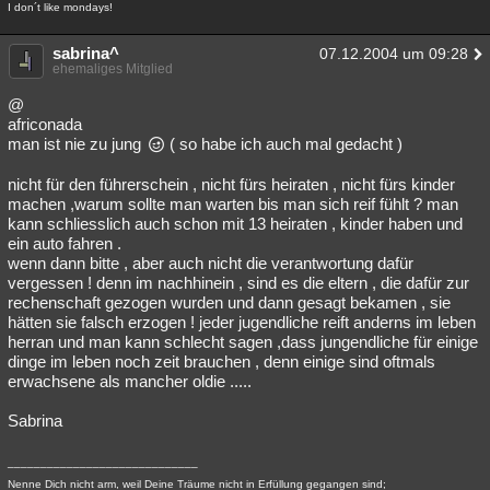
I don´t like mondays!
Besucht
Teilgenommen
Alle
Neue
Geschlossen
sabrina^
07.12.2004 um 09:28
Lesenswert
Schlüsselwörter
ehemaliges Mitglied
@
africonada
man ist nie zu jung
( so habe ich auch mal gedacht )
nicht für den führerschein , nicht fürs heiraten , nicht fürs kinder
machen ,warum sollte man warten bis man sich reif fühlt ? man
kann schliesslich auch schon mit 13 heiraten , kinder haben und
ein auto fahren .
wenn dann bitte , aber auch nicht die verantwortung dafür
vergessen ! denn im nachhinein , sind es die eltern , die dafür zur
rechenschaft gezogen wurden und dann gesagt bekamen , sie
hätten sie falsch erzogen ! jeder jugendliche reift anderns im leben
herran und man kann schlecht sagen ,dass jungendliche für einige
dinge im leben noch zeit brauchen , denn einige sind oftmals
erwachsene als mancher oldie .....
Sabrina
_____________________________
Nenne Dich nicht arm, weil Deine Träume nicht in Erfüllung gegangen sind;