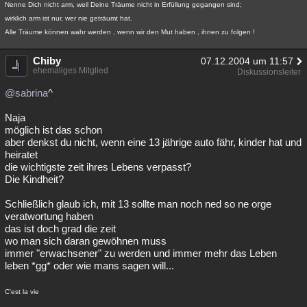
Nenne Dich nicht arm, weil Deine Träume nicht in Erfüllung gegangen sind;
wirklich arm ist nur, wer nie geträumt hat.
Alle Träume können wahr werden , wenn wir den Mut haben , ihnen zu folgen !
Chiby
07.12.2004 um 11:57
ehemaliges Mitglied
Diskussionsleiter
@sabrina
^
Naja
möglich ist das schon
aber denkst du nicht, wenn eine 13 jährige auto fähr, kinder hat und
heiratet
die wichtigste zeit ihres Lebens verpasst?
Die Kindheit?
Schließlich glaub ich, mit 13 sollte man noch ned so ne orge
veratwortung haben
das ist doch grad die zeit
wo man sich daran gewöhnen muss
immer "erwachsener" zu werden und immer mehr das Leben
leben *gg* oder wie mans sagen will...
C'est la vie