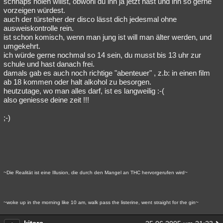
schnaps holen willst, obwohl du ihn ja jetzt hast und ihn so gerne
vorzeigen würdest.
auch der türsteher der disco lässt dich jedesmal ohne
ausweiskontrolle rein.
ist schon komisch, wenn man jung ist will man älter werden, und
umgekehrt.
ich würde gerne nochmal so 14 sein, du musst bis 13 uhr zur
schule und hast danach frei.
damals gab es auch noch richtige "abenteuer" , z.b: in einen film
ab 18 kommen oder halt alkohol zu besorgen.
heutzutage, wo man alles darf, ist es langweilig :-(
also geniesse deine zeit !!!
;-)
~Die Realität ist eine Illusion, die durch den Mangel an THC hervorgerufen wird~
~woke up in the morning like 10 am, walk pass the listerine, went straight for the gin~