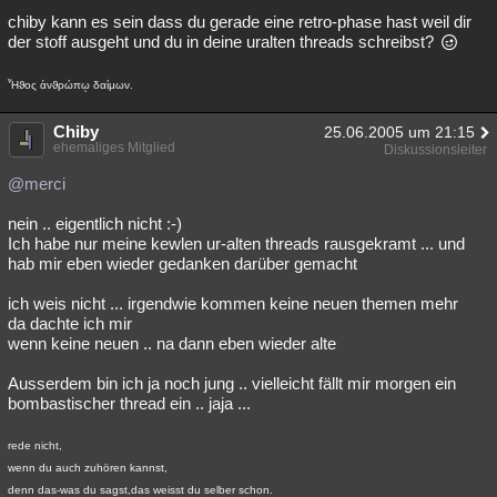
chiby kann es sein dass du gerade eine retro-phase hast weil dir
der stoff ausgeht und du in deine uralten threads schreibst?
Ἦϑος ἀνϑρώπῳ δαίμων.
Chiby
25.06.2005 um 21:15
ehemaliges Mitglied
Diskussionsleiter
@merci
nein .. eigentlich nicht :-)
Ich habe nur meine kewlen ur-alten threads rausgekramt ... und
hab mir eben wieder gedanken darüber gemacht
ich weis nicht ... irgendwie kommen keine neuen themen mehr
da dachte ich mir
wenn keine neuen .. na dann eben wieder alte
Ausserdem bin ich ja noch jung .. vielleicht fällt mir morgen ein
bombastischer thread ein .. jaja ...
rede nicht,
wenn du auch zuhören kannst,
denn das-was du sagst,das weisst du selber schon.