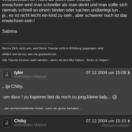
erwachsen wird man schneller als man denkt und man sollte sich
niemals schnell an einem binden oder sachen unüberlegt tun .
ja , es ist nicht leicht ein kind zu sein , aber schwerer noch ist das
erwachsen sein !
Sabrina
_____________________________
Nenne Dich nicht arm, weil Deine Träume nicht in Erfüllung gegangen sind;
wirklich arm ist nur, wer nie geträumt hat.
Alle Träume können wahr werden , wenn wir den Mut haben , ihnen zu folgen !
tyler
07.12.2004 um 15:08
ehemaliges Mitglied
...tja Chiby,
-um dass ! zu kapieren bist du noch zu jung,kleine lady...
...wer rechtschreibfehler findet...kann sie gerne behalten...
Chiby
07.12.2004 um 15:10
ehemaliges Mitglied
Diskussionsleiter