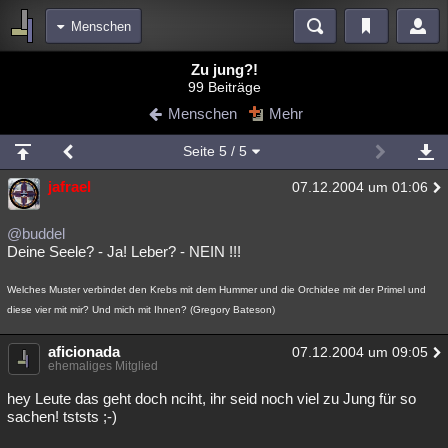
Menschen
Bereiche
Zu jung?!
99 Beiträge
Echtzeit
Diskussionen
Blogs
Videos
Statistiken
Menschen
Mehr
Chat
Wiki
Neuigkeiten
2
Seite
5
/ 5
meine Rubriken
jafrael
07.12.2004 um 01:06
Menschen
Wissenschaft
Politik
Mystery
Kriminalfälle
Spiritualität
Verschwörungen
Technologie
Ufologie
@buddel
Deine Seele? - Ja! Leber? - NEIN !!!
Natur
Umfragen
Unterhaltung
Welches Muster verbindet den Krebs mit dem Hummer und die Orchidee mit der Primel und
weitere Rubriken
diese vier mit mir? Und mich mit Ihnen? (Gregory Bateson)
Philosophie
Träume
Orte
Esoterik
Literatur
aficionada
07.12.2004 um 09:05
ehemaliges Mitglied
Astronomie
Helpdesk
Gruppen
Gaming
Filme
hey Leute das geht doch nciht, ihr seid noch viel zu Jung für so
Musik
Clash
Verbesserungen
Allmystery
English
sachen! tststs ;-)
Übersichten