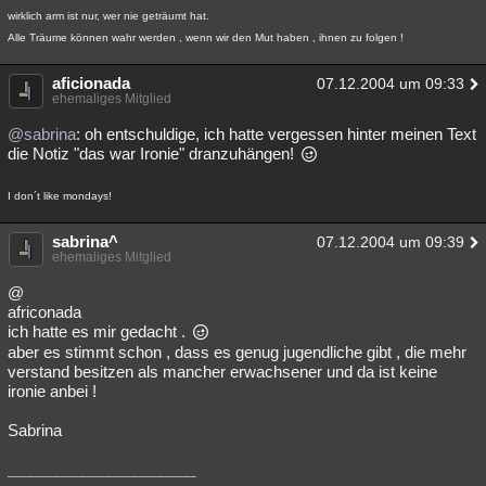
wirklich arm ist nur, wer nie geträumt hat.
Alle Träume können wahr werden , wenn wir den Mut haben , ihnen zu folgen !
aficionada
07.12.2004 um 09:33
ehemaliges Mitglied
@sabrina
: oh entschuldige, ich hatte vergessen hinter meinen Text
die Notiz "das war Ironie" dranzuhängen!
I don´t like mondays!
sabrina^
07.12.2004 um 09:39
ehemaliges Mitglied
@
africonada
ich hatte es mir gedacht .
aber es stimmt schon , dass es genug jugendliche gibt , die mehr
verstand besitzen als mancher erwachsener und da ist keine
ironie anbei !
Sabrina
_____________________________