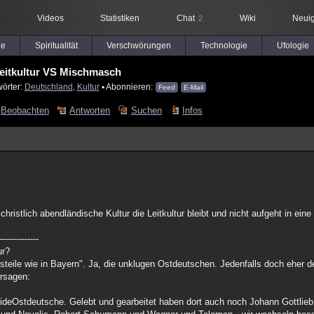
Videos
Statistiken
Chat
Wiki
Neuig
2
le
Spiritualität
Verschwörungen
Technologie
Ufologie
eitkultur VS Mischmasch
wörter:
Deutschland
,
Kultur
▪ Abonnieren:
Feed
E-Mail
Beobachten
Antworten
Suchen
Infos
 christlich abendländische Kultur die Leitkultur bleibt und nicht aufgeht in ei
--------------
ur?
steile wie in Bayern". Ja, die unklugen Ostdeutschen. Jedenfalls doch eher de
ersagen:
ideOstdeutsche. Gelebt und gearbeitet haben dort auch noch Johann Gottlieb 