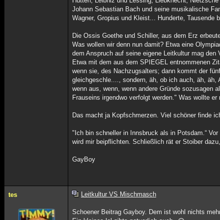
Hutten, Leibniz und Lessing, Liebknecht, Nietzsc
Johann Sebastian Bach und seine musikalische Fami
Wagner, Gropius und Kleist... Hunderte, Tausende b
Die Ossis Goethe und Schiller, aus dem Erz erbeut
Was wollen wir denn nun damit? Etwa eine Olympi
dem Anspruch auf seine eigene Leitkultur mag den 
Etwa mit dem aus dem SPIEGEL entnommenen Zitat: „
wenn sie, des Nachzugsalters; dann kommt der fünft
gleichgeschle...., sondern, äh, ob ich auch, äh, äh
wenn aus, wenn, wenn andere Gründe sozusagen als
Frauseins irgendwo verfolgt werden." Was wollte er 
Das macht ja Kopfschmerzen. Viel schöner finde ic
"Ich bin schneller in Innsbruck als in Potsdam.“ V
wird mir beipflichten. Schließlich rät er Stoiber d
GayBoy
Leitkultur VS Mischmasch
tes
Schoener Beitrag Gayboy. Dem ist wohl nichts mehr