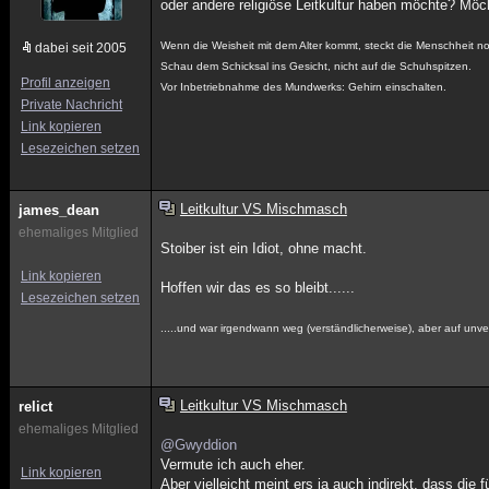
oder andere religiöse Leitkultur haben möchte? Möch
Wenn die Weisheit mit dem Alter kommt, steckt die Menschheit 
dabei seit 2005
Schau dem Schicksal ins Gesicht, nicht auf die Schuhspitzen.
Profil anzeigen
Vor Inbetriebnahme des Mundwerks: Gehirn einschalten.
Private Nachricht
Link kopieren
Lesezeichen setzen
Leitkultur VS Mischmasch
james_dean
ehemaliges Mitglied
Stoiber ist ein Idiot, ohne macht.
Link kopieren
Hoffen wir das es so bleibt......
Lesezeichen setzen
.....und war irgendwann weg (verständlicherweise), aber auf unver
Leitkultur VS Mischmasch
relict
ehemaliges Mitglied
@Gwyddion
Vermute ich auch eher.
Link kopieren
Aber vielleicht meint ers ja auch indirekt, dass die