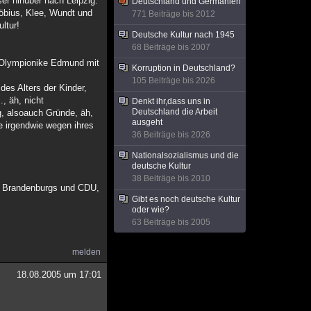
r hinüber nach Leipzig:
Deutschland und Germanien
öbius, Klee, Wundt und
771 Beiträge bis 2012
ltur!
Deutsche Kultur nach 1945
68 Beiträge bis 2007
 Olympionike Edmund mit
Korruption in Deutschland?
105 Beiträge bis 2026
es Alters der Kinder,
, äh, nicht
Denkt ihr,dass uns in
Deutschland die Arbeit
ng, alsoauch Gründe, äh,
ausgeht
e irgendwie wegen ihres
36 Beiträge bis 2026
Nationalsozialismus und die
deutsche Kultur
38 Beiträge bis 2010
er Brandenburgs und CDU,
Gibt es noch deutsche Kultur
oder wie?
63 Beiträge bis 2005
melden
18.08.2005 um 17:01