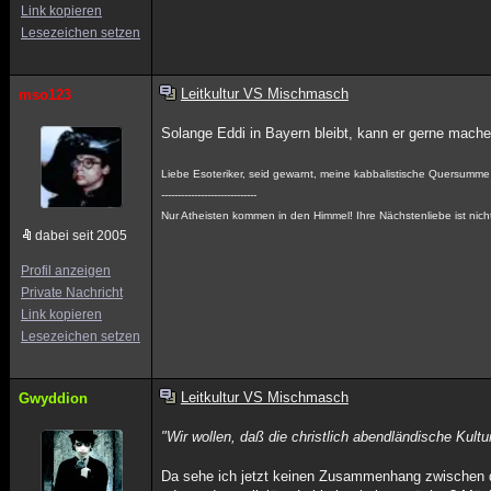
Link kopieren
Lesezeichen setzen
Leitkultur VS Mischmasch
mso123
Solange Eddi in Bayern bleibt, kann er gerne machen
Liebe Esoteriker, seid gewarnt, meine kabbalistische Quersumme i
-----------------------------
Nur Atheisten kommen in den Himmel! Ihre Nächstenliebe ist nicht
dabei seit 2005
Profil anzeigen
Private Nachricht
Link kopieren
Lesezeichen setzen
Leitkultur VS Mischmasch
Gwyddion
"Wir wollen, daß die christlich abendländische Kultu
Da sehe ich jetzt keinen Zusammenhang zwischen di