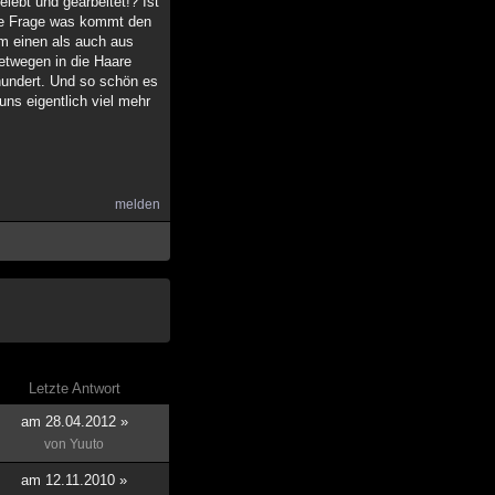
lebt und gearbeitet!? Ist
die Frage was kommt den
m einen als auch aus
netwegen in die Haare
rhundert. Und so schön es
uns eigentlich viel mehr
melden
Letzte Antwort
am 28.04.2012 »
von
Yuuto
am 12.11.2010 »