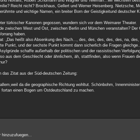
he und Novalis, Robert Schumann und Wagner und Teleman…wir wechseln besse
lie? Reicht nicht? Brockhaus, Gellert und Werner Heisenberg. Nietzsche, M
erühmte und wichtige Namen, ein breiter Born der Geistigkeitund deutscher Ku
eter türkischer Kanonen gegossen, wundern sich vor dem Weimarer Theater.
ade zwischen West und Ost, zwischen Berlin und München veranstalten? Der
Vorrang haben.
Das heißt also Absenkung des Nach..., des, des, des, des, des, na, des, d
e Punkt, und der sechste Punkt kommt dann sicherlich die Fragen gleichge...
, Asylgründe schaffe außerhalb der politischen und der rassistischen Verfolgu
o aus dem Geschlecht oder ähnlichem, äh, stattfinden, also wenn Frauen di
nur?
h das Zitat aus der Süd-deutschen Zeitung:
or allem,weil da die geographische Richtung wohltut. Schönbohm, Innenminist
azu, fortan einen Bogen um Ostdeutschland zu machen.
 hinzuzufuegen...