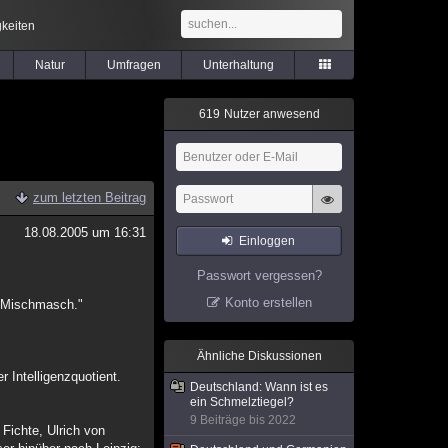
keiten
Natur
Umfragen
Unterhaltung
6
1
9
Nutzer anwesend
zum letzten Beitrag
18.08.2005 um 16:31
Einloggen
Passwort vergessen?
Konto erstellen
ne Mischmasch."
Ähnliche Diskussionen
r Intelligenzquotient.
Deutschland: Wann ist es
ein Schmelztiegel?
9 Beiträge bis 2022
Fichte, Ulrich von