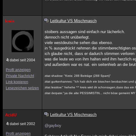
Leitkultur VS Mischmasch
kreis
stoibers aussagen sind einfach nur lächerlich.
dennoch nicht unüberlegt.
viele westdeutsche sehen das ebenso.
in % ausgedrückt nehmen die stimmberechtigten ost
ich glaube nicht, dass er dadurch stimmen verloren 
was die leute wo von ihm halten wird ihm herzlich e
dabei seit 2004
und außerdem war es nat. ein seitenhieb an die brut
Profil anzeigen
Private Nachricht
zitat shadow: "Kreis: 288 Beiträge (288 Spam)"
Link kopieren
zitat gurkenhannes: "Ich hab dich ein bisschen beobachtet und gl
zitat lesslow:" hehehe ^^ kreis wird dir schonsagen,dass das ein f
Lesezeichen setzen
zitat derpate:"ya die alte PESSIMISTIN... nicht böse gemeint 
Leitkultur VS Mischmasch
AcidU
dabei seit 2002
@gayboy
Profil anzeigen