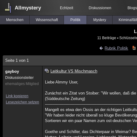
Allmystery
Echtzeit
Diskussionen
Blogs
Menschen
Wissenschaft
Politik
Mystery
Kriminalfäl
L
11 Beiträge
▪ Schlüssel
Rubrik Politik
Seite 1 von 1
Leitkultur VS Mischmasch
gayboy
Diskussionsleiter
Liebe Almmy User,
ehemaliges Mitglied
Zunächst ein Zitat von Stoiber: "Wir wollen, daß die
Link kopieren
(Süddeutsche Zeitung)
Lesezeichen setzen
---------------------------------------------------------------------------
Mangelt es etwa den Ossis an der richtigen Leitkult
"Wir haben leider nicht überall so kluge Bevölkerung
Sortieren wir ein paar Namen zum ost-deutschen V
Goethe und Schiller, das Dichterpaar in Weimar? Be