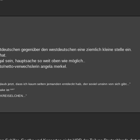
deutschen gegenüber den westdeutschen eine ziemlich kleine stelle ein.
hat.
gal sein, hauptsache so weit oben wie möglich..
to/netto-verwechslerin angela merkel.
aub jetzt, dass ich kaum selten jemanden entdeckt hab, der soviel unsinn von sich gibt..."
ake ist ^^"
MY KREISELCHEN..."