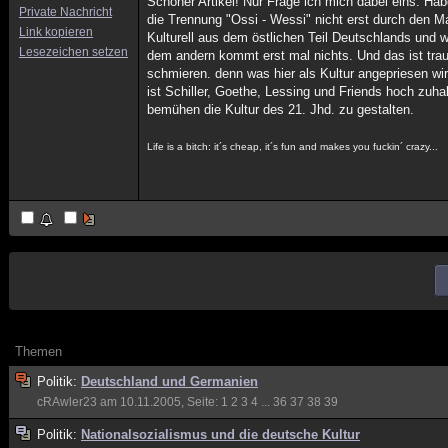
Schöner Artikel! Nur Frage ich mich dabei eins: Hab
Private Nachricht
die Trennung "Ossi - Wessi" nicht erst durch den 
Link kopieren
Kulturell aus dem östlichen Teil Deutschlands un
Lesezeichen setzen
dem andern kommt erst mal nichts. Und das ist trau
schmieren. denn was hier als Kultur angepriesen wi
ist Schiller, Goethe, Lessing und Friends hoch zuha
bemühen die Kultur des 21. Jhd. zu gestalten.
Life is a bitch: it´s cheap, it´s fun and makes you fuckin´ crazy...
Themen
Politik:
Deutschland und Germanien
cRAwler23
am 10.11.2005, Seite:
1
2
3
4
...
36
37
38
39
Politik:
Nationalsozialismus und die deutsche Kultur