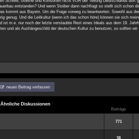
en Schiller, Goethe und Konsorten nicht VOR der Teilung Deutschlands dort ge
Mauerbau entstanden? Und wenn Stoiber dann nachfragt so stellt sich schon 
d was kommt aus Bayern. Um die Frage vorweg zu beantworten. Sowohl aus de
rig genug. Und die Leitkultur (wenn ich das schon höre) können sie sich mei
rd ist m.e. nur noch der letzte verstaubte Rest eines Ideals aus dem 19. Jah
lten und als Aushängeschild der deutschen Kultur zu benutzen, so sollten wir 
neuen Beitrag verfassen
Ähnliche Diskussionen
Beiträge
771
38