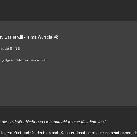
, was er will - is mir Wurscht
st die E I N S
 gottgeschuldet, sondern ehrlich.
r die Leitkultur bleibt und nicht aufgeht in eine Mischmasch."
esem Zitat und Ostdeutschland. Kann er damit nicht eher gemeint haben, da