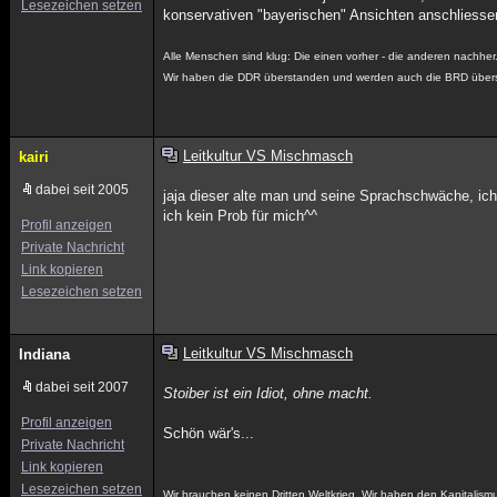
Lesezeichen setzen
konservativen "bayerischen" Ansichten anschliesse
Alle Menschen sind klug: Die einen vorher - die anderen nachher
Wir haben die DDR überstanden und werden auch die BRD über
Leitkultur VS Mischmasch
kairi
dabei seit 2005
jaja dieser alte man und seine Sprachschwäche, ich
ich kein Prob für mich^^
Profil anzeigen
Private Nachricht
Link kopieren
Lesezeichen setzen
Leitkultur VS Mischmasch
Indiana
dabei seit 2007
Stoiber ist ein Idiot, ohne macht.
Profil anzeigen
Schön wär's...
Private Nachricht
Link kopieren
Lesezeichen setzen
Wir brauchen keinen Dritten Weltkrieg. Wir haben den Kapitalism