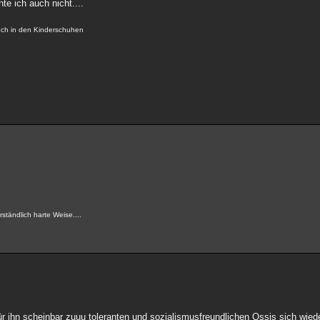
te ich auch nicht....
noch in den Kinderschuhen
ständlich harte Weise....
 für ihn scheinbar zuuu toleranten und sozialismusfreundlichen Ossis sich wied