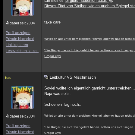
Ein kleines
lol gibts natuerlich auch.
Dieses Zitat von Stoiber, wie es auch im Spiegel s
take care
dabei seit 2004
Profil anzeigen
Private Nachricht
Wir leben alle unter dem gleichen Himmel, aber wir haben nicht al
Link kopieren
"Die Bürger, die nicht hier gelebt haben, sollten uns nicht sagen, 
Lesezeichen setzen
Gregor Gysi
Leitkultur VS Mischmasch
tes
Soviel wollte ich eigentlich garnicht unterstreichen..
Naja was solls.
Schoenen Tag noch...
Wir leben alle unter dem gleichen Himmel, aber wir haben nicht al
dabei seit 2004
Profil anzeigen
"Die Bürger, die nicht hier gelebt haben, sollten uns nicht sagen, 
Private Nachricht
Gregor Gysi