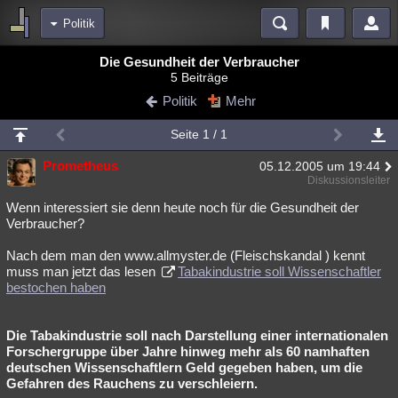
Politik
Bereiche
Die Gesundheit der Verbraucher
5 Beiträge
Echtzeit
Diskussionen
Blogs
Videos
Statistiken
Politik
Mehr
Chat
Wiki
Neuigkeiten
Seite 1 / 1
meine Rubriken
Prometheus
05.12.2005 um 19:44
Menschen
Wissenschaft
Politik
Mystery
Kriminalfälle
Diskussionsleiter
Spiritualität
Verschwörungen
Technologie
Ufologie
Wenn interessiert sie denn heute noch für die Gesundheit der
Verbraucher?
Natur
Umfragen
Unterhaltung
Nach dem man den www.allmyster.de (Fleischskandal ) kennt
weitere Rubriken
muss man jetzt das lesen
Tabakindustrie soll Wissenschaftler
bestochen haben
Philosophie
Träume
Orte
Esoterik
Literatur
Astronomie
Helpdesk
Gruppen
Gaming
Filme
Die Tabakindustrie soll nach Darstellung einer internationalen
Forschergruppe über Jahre hinweg mehr als 60 namhaften
Musik
Clash
Verbesserungen
Allmystery
English
deutschen Wissenschaftlern Geld gegeben haben, um die
Gefahren des Rauchens zu verschleiern.
Übersichten