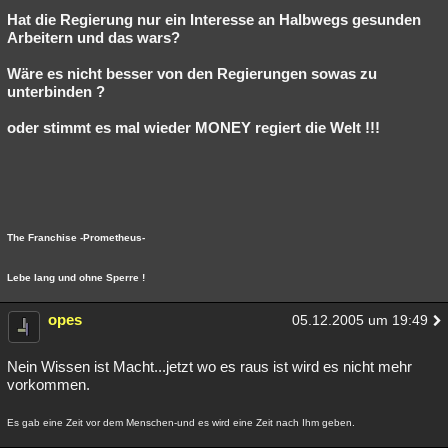
Hat die Regierung nur ein Interesse an Halbwegs gesunden
Besucht
Teilgenommen
Alle
Neue
Geschlossen
Arbeitern und das wars?
Lesenswert
Schlüsselwörter
Wäre es nicht besser von den Regierungen sowas zu
unterbinden ?
oder stimmt es mal wieder MONEY regiert die Welt !!!
The Franchise -Prometheus-
Lebe lang und ohne Sperre !
opes
05.12.2005 um 19:49
Nein Wissen ist Macht...jetzt wo es raus ist wird es nicht mehr
vorkommen.
Es gab eine Zeit vor dem Menschen-und es wird eine Zeit nach Ihm geben.