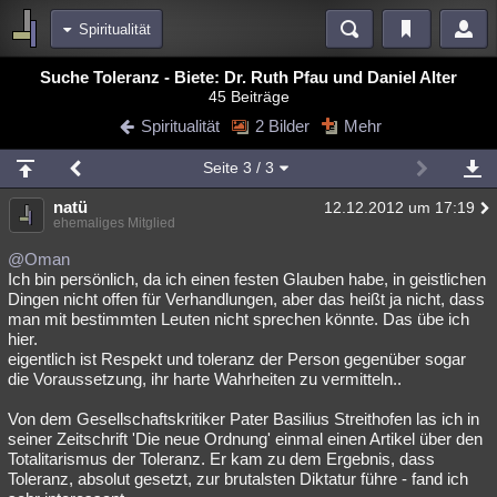
Spiritualität
Bereiche
Suche Toleranz - Biete: Dr. Ruth Pfau und Daniel Alter
45 Beiträge
Echtzeit
Diskussionen
Blogs
Videos
Statistiken
Spiritualität
2 Bilder
Mehr
Chat
Wiki
Neuigkeiten
2
Seite
3
/ 3
meine Rubriken
natü
12.12.2012 um 17:19
Menschen
Wissenschaft
Politik
Mystery
Kriminalfälle
ehemaliges Mitglied
Spiritualität
Verschwörungen
Technologie
Ufologie
@Oman
Ich bin persönlich, da ich einen festen Glauben habe, in geistlichen
Dingen nicht offen für Verhandlungen, aber das heißt ja nicht, dass
Natur
Umfragen
Unterhaltung
man mit bestimmten Leuten nicht sprechen könnte. Das übe ich
weitere Rubriken
hier.
eigentlich ist Respekt und toleranz der Person gegenüber sogar
Philosophie
Träume
Orte
Esoterik
Literatur
die Voraussetzung, ihr harte Wahrheiten zu vermitteln..
Astronomie
Helpdesk
Gruppen
Gaming
Filme
Von dem Gesellschaftskritiker Pater Basilius Streithofen las ich in
seiner Zeitschrift 'Die neue Ordnung' einmal einen Artikel über den
Musik
Clash
Verbesserungen
Allmystery
English
Totalitarismus der Toleranz. Er kam zu dem Ergebnis, dass
Toleranz, absolut gesetzt, zur brutalsten Diktatur führe - fand ich
Übersichten