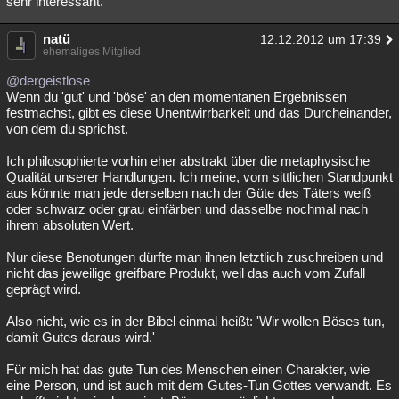
sehr interessant.
Besucht
Teilgenommen
Alle
Neue
Geschlossen
natü
12.12.2012 um 17:39
ehemaliges Mitglied
Lesenswert
Schlüsselwörter
@dergeistlose
Wenn du 'gut' und 'böse' an den momentanen Ergebnissen
festmachst, gibt es diese Unentwirrbarkeit und das Durcheinander,
von dem du sprichst.
Ich philosophierte vorhin eher abstrakt über die metaphysische
Qualität unserer Handlungen. Ich meine, vom sittlichen Standpunkt
aus könnte man jede derselben nach der Güte des Täters weiß
oder schwarz oder grau einfärben und dasselbe nochmal nach
ihrem absoluten Wert.
Nur diese Benotungen dürfte man ihnen letztlich zuschreiben und
nicht das jeweilige greifbare Produkt, weil das auch vom Zufall
geprägt wird.
Also nicht, wie es in der Bibel einmal heißt: 'Wir wollen Böses tun,
damit Gutes daraus wird.'
Für mich hat das gute Tun des Menschen einen Charakter, wie
eine Person, und ist auch mit dem Gutes-Tun Gottes verwandt. Es