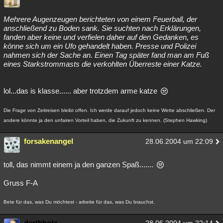
Besucht
Teilgenommen
Alle
Neue
Geschlossen
Mehrere Augenzeugen berichteten von einem Feuerball, der
anschließend zu Boden sank. Sie suchten nach Erklärungen,
Lesenswert
Schlüsselwörter
fanden aber keine und verfielen daher auf den Gedanken, es
könne sich um ein Ufo gehandelt haben. Presse und Polizei
nahmen sich der Sache an. Einen Tag später fand man am Fuß
eines Starkstrommasts die verkohlten Überreste einer Katze.
lol...das is klasse...... aber trotzdem arme katze
Die Frage von Zeitreisen bleibt offen. Ich werde darauf jedoch keine Wette abschließen. Der
andere könnte ja den unfairen Vorteil haben, die Zukunft zu kennen. (Stephen Hawking)
forsakenangel
28.06.2004 um 22:09
toll, das nimmt einem ja den ganzen Spaß.......
Gruss F-A
Bete für das, was Du möchtest - arbeite für das, was Du brauchst.
darthhotz