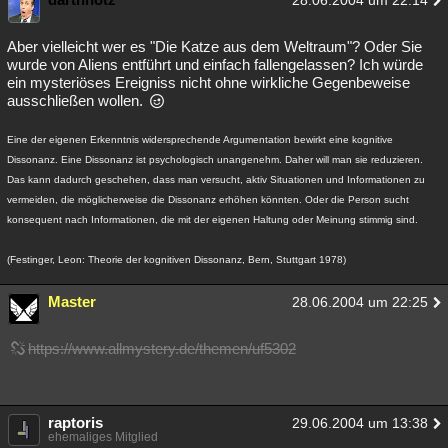
28.06.2004 um 22:14
Aber vielleicht wer es "Die Katze aus dem Weltraum"? Oder Sie
wurde von Aliens entführt und einfach fallengelassen? Ich würde
ein mysteriöses Ereigniss nicht ohne wirkliche Gegenbeweise
ausschließen wollen.
Eine der eigenen Erkenntnis widersprechende Argumentation bewirkt eine kognitive
Dissonanz. Eine Dissonanz ist psychologisch unangenehm. Daher will man sie reduzieren.
Das kann dadurch geschehen, dass man versucht, aktiv Situationen und Informationen zu
vermeiden, die möglicherweise die Dissonanz erhöhen könnten. Oder die Person sucht
konsequent nach Informationen, die mit der eigenen Haltung oder Meinung stimmig sind.
(Festinger, Leon: Theorie der kognitiven Dissonanz, Bern, Stuttgart 1978)
Master
28.06.2004 um 22:25
https://www.allmystery.de/themen/uf5302
raptoris
29.06.2004 um 13:38
ehemaliges Mitglied