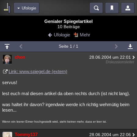
Ufologie
Bereiche
Genialer Spiegelartikel
10 Beiträge
Echtzeit
Diskussionen
Blogs
Videos
Statistiken
Ufologie
Mehr
Chat
Wiki
Neuigkeiten
2
Seite 1 / 1
meine Rubriken
chen
28.06.2004 um 22:01
Menschen
Wissenschaft
Politik
Mystery
Kriminalfälle
Diskussionsleiter
Spiritualität
Verschwörungen
Technologie
Ufologie
Link: www.spiegel.de (extern)
servus!
Natur
Umfragen
Unterhaltung
weitere Rubriken
lest euch mal diesen artikel da oben rechts durch (ist nicht lang).
Philosophie
Träume
Orte
Esoterik
Literatur
was haltet ihr davon? irgendwie werde ich richtig wehmütig beim
lesen...
Astronomie
Helpdesk
Gruppen
Gaming
Filme
Wenn ein leerer Eimer hochgestellt wird, sieht keiner mehr, dass er leer ist.
Musik
Clash
Verbesserungen
Allmystery
English
Tommy137
Übersichten
28.06.2004 um 22:06