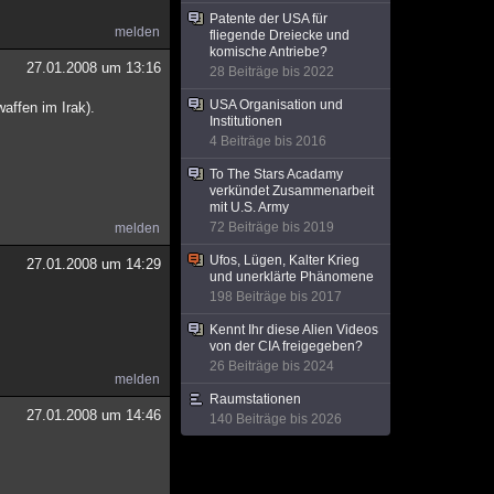
Patente der USA für
melden
fliegende Dreiecke und
komische Antriebe?
27.01.2008 um 13:16
28 Beiträge bis 2022
USA Organisation und
affen im Irak).
Institutionen
4 Beiträge bis 2016
To The Stars Acadamy
verkündet Zusammenarbeit
mit U.S. Army
72 Beiträge bis 2019
melden
Ufos, Lügen, Kalter Krieg
27.01.2008 um 14:29
und unerklärte Phänomene
198 Beiträge bis 2017
Kennt Ihr diese Alien Videos
von der CIA freigegeben?
26 Beiträge bis 2024
melden
Raumstationen
27.01.2008 um 14:46
140 Beiträge bis 2026