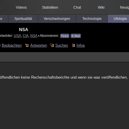
s
Videos
Statistiken
Chat
Wiki
Neuig
le
Spiritualität
Verschwörungen
Technologie
Ufologie
NSA
elwörter:
USA
,
CIA
,
NSA
▪ Abonnieren:
Feed
E-Mail
Beobachten
Antworten
Suchen
Infos
öffendlichen keine Rechenschaftsberichte und wenn sie was veröffendlichen,