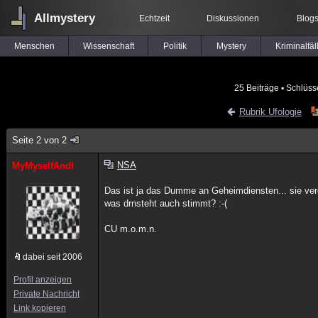
Allmystery
Echtzeit
Diskussionen
Blog
Menschen
Wissenschaft
Politik
Mystery
Kriminalfäl
25 Beiträge
▪ Schlüss
Rubrik Ufologie
Seite 2 von 2
NSA
MyMyselfAndI
Das ist ja das Dumme an Geheimdiensten... sie ver
was drnsteht auch stimmt? :-(
CU m.o.m.n.
dabei seit 2006
Profil anzeigen
Private Nachricht
Link kopieren