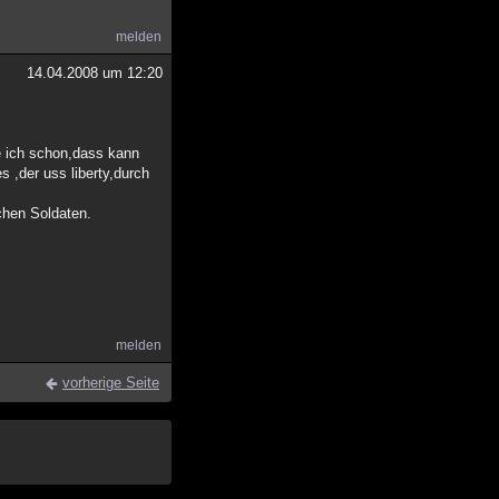
melden
14.04.2008 um 12:20
e ich schon,dass kann
s ,der uss liberty,durch
chen Soldaten.
melden
vorherige Seite