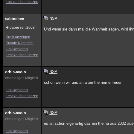
Lesezeichen setzen
NSA
sabinchen
dabei seit 2008
Und wenn sie dann mal die Wahrheit sagen, wird ihn
Profil anzeigen
Private Nachricht
Link kopieren
Lesezeichen setzen
NSA
orbis-avolo
ehemaliges Mitglied
schön wenn wir uns an alten themen erfreuen
Link kopieren
Lesezeichen setzen
NSA
orbis-avolo
ehemaliges Mitglied
es ist schon eigenartig das ein thema aus 2002 aus
Link kopieren