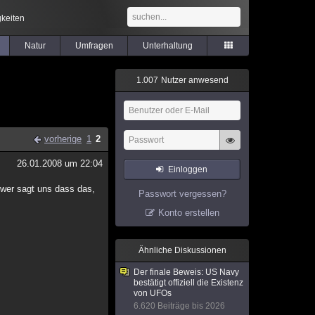
keiten
Natur
Umfragen
Unterhaltung
1
.
0
0
7
Nutzer anwesend
vorherige
1
2
26.01.2008 um 22:04
Einloggen
 wer sagt uns dass das,
Passwort vergessen?
Konto erstellen
Ähnliche Diskussionen
Der finale Beweis: US Navy
bestätigt offiziell die Existenz
von UFOs
6.620 Beiträge bis 2026