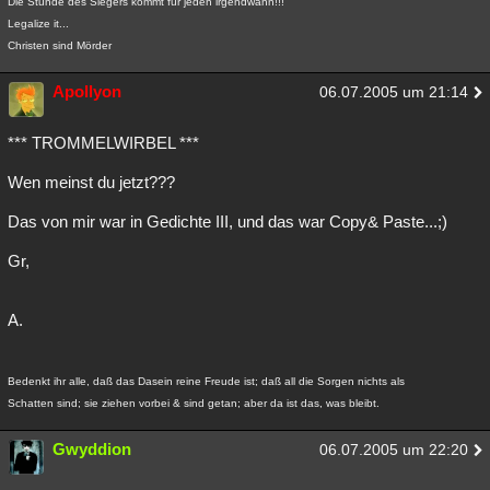
Die Stunde des Siegers kommt für jeden irgendwann!!!
Legalize it...
Christen sind Mörder
Apollyon
06.07.2005 um 21:14
*** TROMMELWIRBEL ***
Wen meinst du jetzt???
Das von mir war in Gedichte III, und das war Copy& Paste...;)
Gr,
A.
Bedenkt ihr alle, daß das Dasein reine Freude ist; daß all die Sorgen nichts als
Schatten sind; sie ziehen vorbei & sind getan; aber da ist das, was bleibt.
Gwyddion
06.07.2005 um 22:20