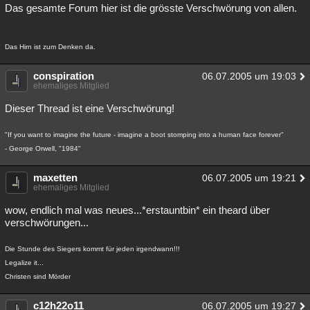
Das gesamte Forum hier ist die grösste Verschwörung von allen.
Das Hirn ist zum Denken da.
conspiration
06.07.2005 um 19:03
ehemaliges Mitglied
Dieser Thread ist eine Verschwörung!
"If you want to imagine the future - imagine a boot stomping into a human face forever"
- George Orwell, "1984"
maxetten
06.07.2005 um 19:21
ehemaliges Mitglied
wow, endlich mal was neues...*erstauntbin* ein theard über
verschwörungen...
Die Stunde des Siegers kommt für jeden irgendwann!!!
Legalize it...
Christen sind Mörder
c12h22o11
06.07.2005 um 19:27