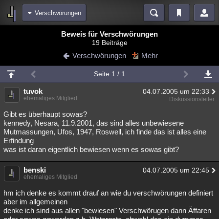
Verschwörungen
Bereiche
Beweis für Verschwörungen
19 Beiträge
Echtzeit
Diskussionen
Blogs
Videos
Statistiken
Verschwörungen
Mehr
Chat
Wiki
Neuigkeiten
2
Seite 1 / 1
meine Rubriken
tuvok
04.07.2005 um 22:33
Menschen
Wissenschaft
Politik
Mystery
Kriminalfälle
ehemaliges Mitglied
Diskussionsleiter
Spiritualität
Verschwörungen
Technologie
Ufologie
Gibt es überhaupt sowas?
kennedy, Nesara, 11.9.2001, das sind alles unbewiesene
Mutmassungen, Ufos, 1947, Roswell, ich finde das ist alles eine
Natur
Umfragen
Unterhaltung
Erfindung
weitere Rubriken
was ist daran eigentlich bewiesen wenn es sowas gibt?
Philosophie
Träume
Orte
Esoterik
Literatur
benski
04.07.2005 um 22:45
ehemaliges Mitglied
Astronomie
Helpdesk
Gruppen
Gaming
Filme
hm ich denke es kommt drauf an wie du verschwörungen definiert
Musik
Clash
Verbesserungen
Allmystery
English
aber im allgemeinen
denke ich sind aus allen "bewiesen" Verschwörugen dann Äffaren
Übersichten