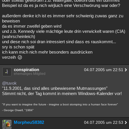
oder sowas geworden z.b. Watergate, obwohl das ein dummes
Beispiel ist da es ja nich wirjluich eine Verschwörung war oder?
Besucht
Teilgenommen
Alle
Neue
Geschlossen
außerdem denke ich ist es immer sehr schwierig zuwas ganz zu
Lesenswert
Schlüsselwörter
beweisen
da es immer zweifel geben wird
und z.b. Kennedy viele mächtige leute drin verwickelt waren (CIA)
(wahrscheinleich)
und diese nich soi dran intressiert sind dass es rauskommt...
sry is schon spät
ich kann mich nich mehr besonders ausdrücken
verzeih
conspiration
04.07.2005 um 22:51
ehemaliges Mitglied
@tuvok
"11.9.2001, das sind alles unbewiesene Mutmassungen"
Stimmt nicht, der Tag kommt in meinem Windows-Kalender vor!
"If you want to imagine the future - imagine a boot stomping into a human face forever"
- George Orwell, "1984"
MorpheuS8382
04.07.2005 um 22:53