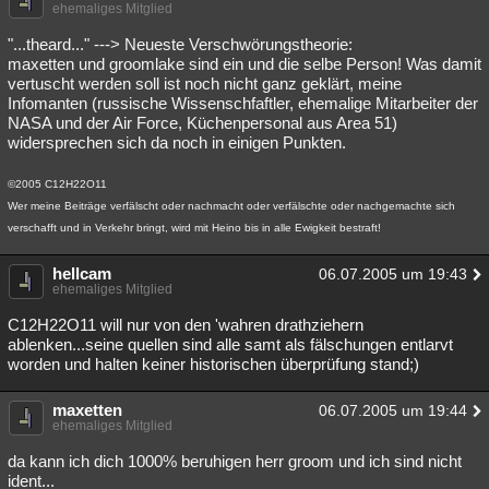
ehemaliges Mitglied
"...theard..." ---> Neueste Verschwörungstheorie:
maxetten und groomlake sind ein und die selbe Person! Was damit
vertuscht werden soll ist noch nicht ganz geklärt, meine
Infomanten (russische Wissenschfaftler, ehemalige Mitarbeiter der
NASA und der Air Force, Küchenpersonal aus Area 51)
widersprechen sich da noch in einigen Punkten.
©2005 C12H22O11
Wer meine Beiträge verfälscht oder nachmacht oder verfälschte oder nachgemachte sich
verschafft und in Verkehr bringt, wird mit Heino bis in alle Ewigkeit bestraft!
hellcam
06.07.2005 um 19:43
ehemaliges Mitglied
C12H22O11 will nur von den 'wahren drathziehern
ablenken...seine quellen sind alle samt als fälschungen entlarvt
worden und halten keiner historischen überprüfung stand;)
maxetten
06.07.2005 um 19:44
ehemaliges Mitglied
da kann ich dich 1000% beruhigen herr groom und ich sind nicht
ident...