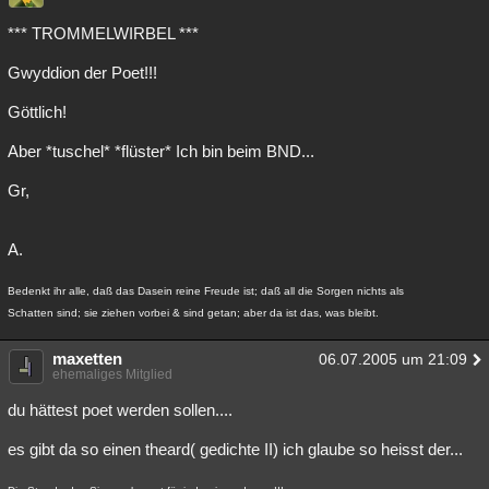
*** TROMMELWIRBEL ***
Gwyddion der Poet!!!
Göttlich!
Aber *tuschel* *flüster* Ich bin beim BND...
Gr,
A.
Bedenkt ihr alle, daß das Dasein reine Freude ist; daß all die Sorgen nichts als
Schatten sind; sie ziehen vorbei & sind getan; aber da ist das, was bleibt.
maxetten
06.07.2005 um 21:09
ehemaliges Mitglied
du hättest poet werden sollen....
es gibt da so einen theard( gedichte II) ich glaube so heisst der...