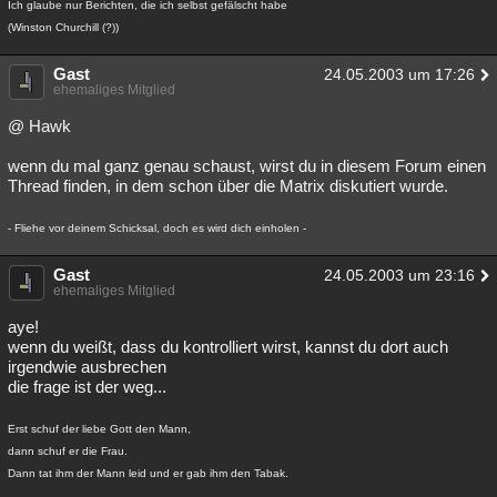
Ich glaube nur Berichten, die ich selbst gefälscht habe
Besucht
Teilgenommen
Alle
Neue
Geschlossen
(Winston Churchill (?))
Lesenswert
Schlüsselwörter
Gast
24.05.2003 um 17:26
ehemaliges Mitglied
@ Hawk
wenn du mal ganz genau schaust, wirst du in diesem Forum einen
Thread finden, in dem schon über die Matrix diskutiert wurde.
- Fliehe vor deinem Schicksal, doch es wird dich einholen -
Gast
24.05.2003 um 23:16
ehemaliges Mitglied
aye!
wenn du weißt, dass du kontrolliert wirst, kannst du dort auch
irgendwie ausbrechen
die frage ist der weg...
Erst schuf der liebe Gott den Mann,
dann schuf er die Frau.
Dann tat ihm der Mann leid und er gab ihm den Tabak.