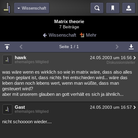
Wissenschaft
Bereiche
Matrix theorie
7 Beiträge
Echtzeit
Diskussionen
Blogs
Videos
Statistiken
Wissenschaft
Mehr
Chat
Wiki
Neuigkeiten
2
Seite 1 / 1
meine Rubriken
hawk
24.05.2003 um 16:56
Menschen
Wissenschaft
Politik
Mystery
Kriminalfälle
ehemaliges Mitglied
Diskussionsleiter
Spiritualität
Verschwörungen
Technologie
Ufologie
was wäre wenn es wirklich so wie in matrix wäre, dass also alles
schon geplant ist, dass nichts frei entschieden wird... wäre das
leben dann noch lebens wert, wenn man wüßte, dass man
Natur
Umfragen
Unterhaltung
gesteuert wird?
weitere Rubriken
aber mit unserem glauben an gott verhält es sich ja ähnlich...
Philosophie
Träume
Orte
Esoterik
Literatur
Gast
24.05.2003 um 16:57
ehemaliges Mitglied
Astronomie
Helpdesk
Gruppen
Gaming
Filme
nicht schoooon wieder....
Musik
Clash
Verbesserungen
Allmystery
English
Übersichten