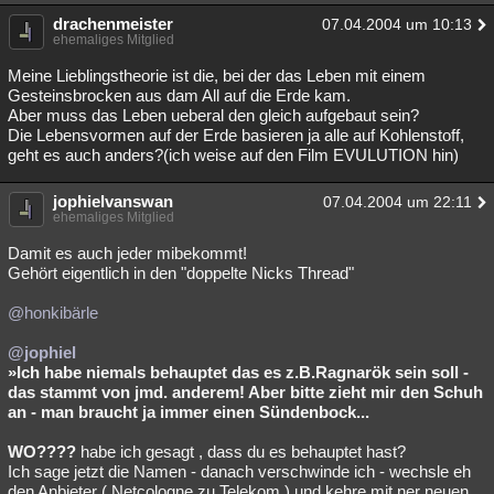
drachenmeister
07.04.2004 um 10:13
ehemaliges Mitglied
Meine Lieblingstheorie ist die, bei der das Leben mit einem
Gesteinsbrocken aus dam All auf die Erde kam.
Aber muss das Leben ueberal den gleich aufgebaut sein?
Die Lebensvormen auf der Erde basieren ja alle auf Kohlenstoff,
geht es auch anders?(ich weise auf den Film EVULUTION hin)
jophielvanswan
07.04.2004 um 22:11
ehemaliges Mitglied
Damit es auch jeder mibekommt!
Gehört eigentlich in den "doppelte Nicks Thread"
@honkibärle
@jophiel
»Ich habe niemals behauptet das es z.B.Ragnarök sein soll -
das stammt von jmd. anderem! Aber bitte zieht mir den Schuh
an - man braucht ja immer einen Sündenbock...
WO????
habe ich gesagt , dass du es behauptet hast?
Ich sage jetzt die Namen - danach verschwinde ich - wechsle eh
den Anbieter ( Netcologne zu Telekom ) und kehre mit ner neuen