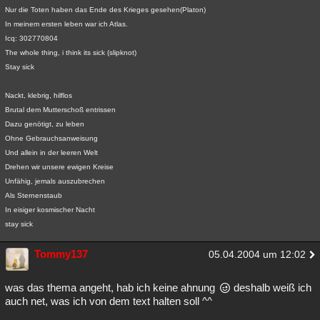
Nur die Toten haben das Ende des Krieges gesehen(Platon)
In meinem ersten leben war ich Atlas.
Icq: 302770804
The whole thing, i think its sick (slipknot)
Stay sick
Nackt, klebrig, hilflos
Brutal dem Mutterschoß entrissen
Dazu genötigt, zu leben
Ohne Gebrauchsanweisung
Und allein in der leeren Welt
Drehen wir unsere ewigen Kreise
Unfähig, jemals auszubrechen
Als Sternenstaub
In eisiger kosmischer Nacht
stay sick
Tommy137
05.04.2004 um 12:02
was das thema angeht, hab ich keine ahnung
deshalb weiß ich
auch net, was ich von dem text halten soll ^^