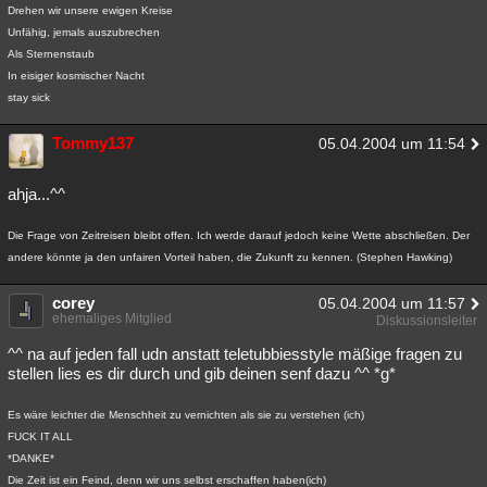
Drehen wir unsere ewigen Kreise
Unfähig, jemals auszubrechen
Als Sternenstaub
In eisiger kosmischer Nacht
stay sick
Tommy137
05.04.2004 um 11:54
ahja...^^
Die Frage von Zeitreisen bleibt offen. Ich werde darauf jedoch keine Wette abschließen. Der
andere könnte ja den unfairen Vorteil haben, die Zukunft zu kennen. (Stephen Hawking)
corey
05.04.2004 um 11:57
ehemaliges Mitglied
Diskussionsleiter
^^ na auf jeden fall udn anstatt teletubbiesstyle mäßige fragen zu
stellen lies es dir durch und gib deinen senf dazu ^^ *g*
Es wäre leichter die Menschheit zu vernichten als sie zu verstehen (ich)
FUCK IT ALL
*DANKE*
Die Zeit ist ein Feind, denn wir uns selbst erschaffen haben(ich)