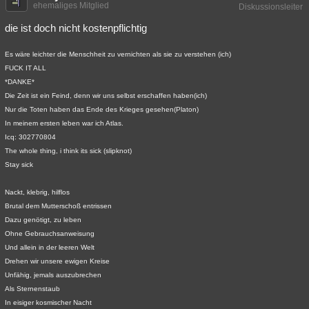
ehemaliges Mitglied
Diskussionsleiter
die ist doch nicht kostenpflichtig
Es wäre leichter die Menschheit zu vernichten als sie zu verstehen (ich)
FUCK IT ALL
*DANKE*
Die Zeit ist ein Feind, denn wir uns selbst erschaffen haben(ich)
Nur die Toten haben das Ende des Krieges gesehen(Platon)
In meinem ersten leben war ich Atlas.
Icq: 302770804
The whole thing, i think its sick (slipknot)
Stay sick
Nackt, klebrig, hilflos
Brutal dem Mutterschoß entrissen
Dazu genötigt, zu leben
Ohne Gebrauchsanweisung
Und allein in der leeren Welt
Drehen wir unsere ewigen Kreise
Unfähig, jemals auszubrechen
Als Sternenstaub
In eisiger kosmischer Nacht