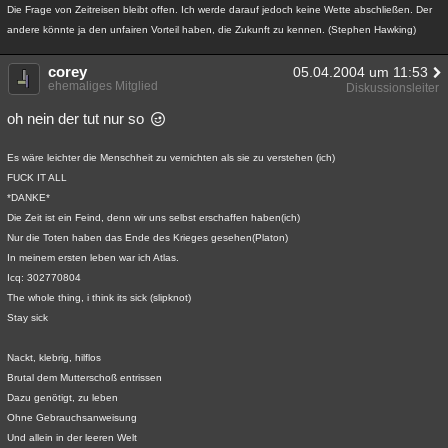
Die Frage von Zeitreisen bleibt offen. Ich werde darauf jedoch keine Wette abschließen. Der
andere könnte ja den unfairen Vorteil haben, die Zukunft zu kennen. (Stephen Hawking)
corey
05.04.2004 um 11:53
ehemaliges Mitglied
Diskussionsleiter
oh nein der tut nur so
Es wäre leichter die Menschheit zu vernichten als sie zu verstehen (ich)
FUCK IT ALL
*DANKE*
Die Zeit ist ein Feind, denn wir uns selbst erschaffen haben(ich)
Nur die Toten haben das Ende des Krieges gesehen(Platon)
In meinem ersten leben war ich Atlas.
Icq: 302770804
The whole thing, i think its sick (slipknot)
Stay sick
Nackt, klebrig, hilflos
Brutal dem Mutterschoß entrissen
Dazu genötigt, zu leben
Ohne Gebrauchsanweisung
Und allein in der leeren Welt