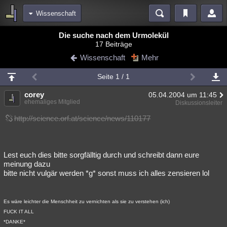
Wissenschaft
Bereiche
Die suche nach dem Urmolekül
17 Beiträge
Echtzeit
Diskussionen
Blogs
Videos
Statistiken
Wissenschaft
Mehr
Chat
Wiki
Neuigkeiten
2
Seite 1 / 1
meine Rubriken
corey
05.04.2004 um 11:45
Menschen
Wissenschaft
Politik
Mystery
Kriminalfälle
ehemaliges Mitglied
Diskussionsleiter
Spiritualität
Verschwörungen
Technologie
Ufologie
http://science.orf.at/science/news/110177
Natur
Umfragen
Unterhaltung
weitere Rubriken
Lest euch dies bitte sorgfälltig durch und schreibt dann eure
meinung dazu
Philosophie
Träume
Orte
Esoterik
Literatur
bitte nicht vulgär werden *g* sonst muss ich alles zensieren lol
Astronomie
Helpdesk
Gruppen
Gaming
Filme
Es wäre leichter die Menschheit zu vernichten als sie zu verstehen (ich)
Musik
Clash
Verbesserungen
Allmystery
English
FUCK IT ALL
*DANKE*
Übersichten