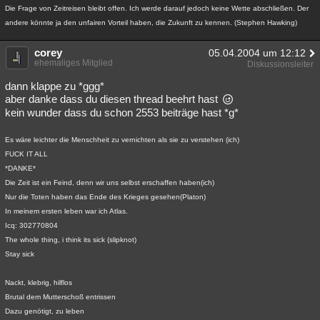
Die Frage von Zeitreisen bleibt offen. Ich werde darauf jedoch keine Wette abschließen. Der
andere könnte ja den unfairen Vorteil haben, die Zukunft zu kennen. (Stephen Hawking)
corey
05.04.2004 um 12:12
ehemaliges Mitglied
Diskussionsleiter
dann klappe zu *ggg*
aber danke dass du diesen thread beehrt hast
kein wunder dass du schon 2553 beiträge hast *g*
Es wäre leichter die Menschheit zu vernichten als sie zu verstehen (ich)
FUCK IT ALL
*DANKE*
Die Zeit ist ein Feind, denn wir uns selbst erschaffen haben(ich)
Nur die Toten haben das Ende des Krieges gesehen(Platon)
In meinem ersten leben war ich Atlas.
Icq: 302770804
The whole thing, i think its sick (slipknot)
Stay sick
Nackt, klebrig, hilflos
Brutal dem Mutterschoß entrissen
Dazu genötigt, zu leben