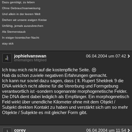
Dazu genötigt, zu leben
Ohne Gebrauchsanweisung
Und allein in der leeren Welt
Drehen wir unsere ewigen Kreise
Unfähig, jemals auszubrechen
Als Sternenstaub
In eisiger kosmischer Nacht
stay sick
jophielvanswan
06.04.2004 um 07:42
ehemaliges Mitglied
Ich trau mich nicht auf die kostenpfliche Seite.
Hab da schon zuviele negativen Erfahrungen gemacht.
Ich kann nur soviel dazu sagen, dass ( lt. Rupert Sheldrek 9 die
DNA wirklich nicht alleine für die Vererbung und Formgebung
verantwortlich ist -sondern sogenannte morphogenetische Felder.
Die DNA dient dabei lediglich als Empfänger. Ein morphogenetisch
Feld wirkt über unendliche Kilometer ohne mit dem Objekt /
Subjekt direkten Kontakt zu haben und verstärkt sich um so mehr
Objekte / Subjekte es mit gleicher Form gibt.
corey
06.04.2004 um 11:54