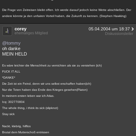
Die Frage von Zeitreisen bleibt offen. Ich werde darauf jedoch keine Wette abschließen. Der
andere könnte ja den unfairen Vorteil haben, die Zukunft zu kennen. (Stephen Hawking)
corey
05.04.2004 um 18:37
ehemaliges Mitglied
Diskussionsleiter
@tommy
oh danke
MEIN HELD
Es wäre leichter die Menschheit zu vernichten als sie zu verstehen (ich)
FUCK IT ALL
*DANKE*
Die Zeit ist ein Feind, denn wir uns selbst erschaffen haben(ich)
Nur die Toten haben das Ende des Krieges gesehen(Platon)
In meinem ersten leben war ich Atlas.
Icq: 302770804
The whole thing, i think its sick (slipknot)
Stay sick
Nackt, klebrig, hilflos
Brutal dem Mutterschoß entrissen