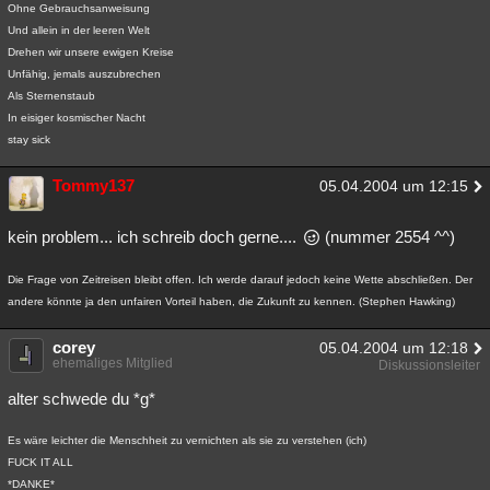
Ohne Gebrauchsanweisung
Und allein in der leeren Welt
Drehen wir unsere ewigen Kreise
Unfähig, jemals auszubrechen
Als Sternenstaub
In eisiger kosmischer Nacht
stay sick
Tommy137
05.04.2004 um 12:15
kein problem... ich schreib doch gerne....
(nummer 2554 ^^)
Die Frage von Zeitreisen bleibt offen. Ich werde darauf jedoch keine Wette abschließen. Der
andere könnte ja den unfairen Vorteil haben, die Zukunft zu kennen. (Stephen Hawking)
corey
05.04.2004 um 12:18
ehemaliges Mitglied
Diskussionsleiter
alter schwede du *g*
Es wäre leichter die Menschheit zu vernichten als sie zu verstehen (ich)
FUCK IT ALL
*DANKE*