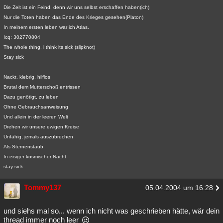
Die Zeit ist ein Feind, denn wir uns selbst erschaffen haben(ich)
Nur die Toten haben das Ende des Krieges gesehen(Platon)
In meinem ersten leben war ich Atlas.
Icq: 302770804
The whole thing, i think its sick (slipknot)
Stay sick
Nackt, klebrig, hilflos
Brutal dem Mutterschoß entrissen
Dazu genötigt, zu leben
Ohne Gebrauchsanweisung
Und allein in der leeren Welt
Drehen wir unsere ewigen Kreise
Unfähig, jemals auszubrechen
Als Sternenstaub
In eisiger kosmischer Nacht
stay sick
Tommy137
05.04.2004 um 16:28
und siehs mal so... wenn ich nicht was geschrieben hätte, wär dein
thread immer noch leer