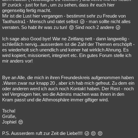
IP zurück - just for fun , um zu sehen, dass ihr euch hier
gegenseitig fertig macht.
Mir ist die Lust hier vergangen - bestimmt sehr zu Freude von
Taothustra1 - Mensch und ratet selbst
- man sollte nicht alles
verraten. So habt ihr was zu tun!
Sind noch 2 andere
Ich sage also Good bye! War ne Zeitlang nett - dann langweilig -
schließlich nervig...ausserdem ist die Zahl der Themen erschöpft -
es wiederholt sich unendlich und keiner hat wirklich Ahnung. Es
wird kopiert, missioniert, integriert etc. Ein gutes Forum stelle ich
mir anders vor!
Bye an Alle, die mich in ihren Freundeskreis aufgenommen haben
.Waren zwar nur knapp 20 , aber ich hab mich gefreut. Zu dem ein
oder anderen werd ich auch noch Kontakt haben. Der Rest - noch
viel Vergnügen hier, wo die Admins machen was ihnen in den
Kram passt und die Athmosphäre immer giftiger wird.
Tscha!
Grüße,
Jophiel
P.S. Ausserdem ruft zur Zeit die Liebe!!!!