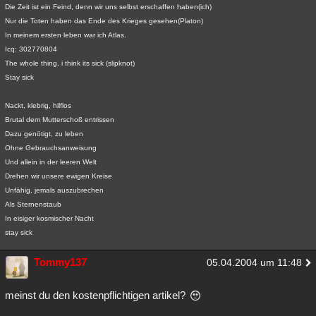
Die Zeit ist ein Feind, denn wir uns selbst erschaffen haben(ich)
Besucht
Teilgenommen
Alle
Neue
Geschlossen
Nur die Toten haben das Ende des Krieges gesehen(Platon)
In meinem ersten leben war ich Atlas.
Lesenswert
Schlüsselwörter
Icq: 302770804
The whole thing, i think its sick (slipknot)
Stay sick
Nackt, klebrig, hilflos
Brutal dem Mutterschoß entrissen
Dazu genötigt, zu leben
Ohne Gebrauchsanweisung
Und allein in der leeren Welt
Drehen wir unsere ewigen Kreise
Unfähig, jemals auszubrechen
Als Sternenstaub
In eisiger kosmischer Nacht
stay sick
Tommy137
05.04.2004 um 11:48
meinst du den kostenpflichtigen artikel?